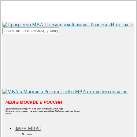
Skip
to
main
content
Close
Search
MBA в МОСКВЕ и РОССИИ
Независимый эксперт № 1 по MBA в России с 2004 года
Создан и поддерживается выпускниками MBA и EMBA российских бизнес-
школ
search
Menu
Зачем MBA?
—