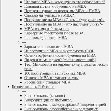
Что такое МВА и кому нужно это образование?
Главный мотив к обучению на МВА
Портрет слушателя программ МВА и EMBA
Сложно ли учиться на МВА?
Поступление на МВА: «С кем я буду учиться?»
Поступление на МВА: «Кто нас будет учить?»
МВА: взгляд работодателя
Карьерные траектории после МВА
Рост доходов после МВА
—
Зарплаты и вакансии с MBA
Инвестиции в МВА и окупаемость (ROI)
Оценка эффективности обучения на МВА
Лидер или менеджер? [тест компетенций]
Тест Минцберга на определение управленческой
роли
100 компетенций выпускника MBA
Отличия МВА от магистратуры
Российский стандарт MBA
Бизнес-школы/ Рейтинги
—
Бизнес-школы (каталог)
Аккредитации бизнес-школ
Бизнес-школы с международной аккредитацией
Бизнес-школы с российской аккредитацией