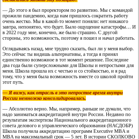
— До этого я был проректором по развитию. Мы с командой
прожили пандемию, когда нам пришлось сократить работу
очень жестко. Мы в какой-то момент поняли: нет никакого
завтра, непонятно, что будет. Было ощущение катастрофы… И
в 2022 году мне, конечно, же было страшно. С другой
стороны, это возможность, поэтому я пошел и начал работать.
Оглядываясь назад, мне трудно сказать, был ли у меня выбор.
Это сейчас ты видишь альтернативы, а тогда я принял
единственно возможное в тот момент решение. Последние
два года были суперсложными для Школы и непростыми для
меня. Школа прошла их с честью и со стойкостью, и я рад
тому, что у меня была возможность вместе со школой пройти
этот путь.
— Я вижу, как отрасль в это непростое время внутри
России немножко консолидировалась.
— Абсолютно верно. Мы, например, раньше не думали, что
надо заниматься аккредитацией внутри России. Недавно по
результатам экспертизы Национального аккредитационного
совета делового и управленческого образования (НАСДОБР)
Школа получила аккредитацию программ Executive MBA и
MBA на максимальный срок — 5 лет. В истории СКОЛКОВО