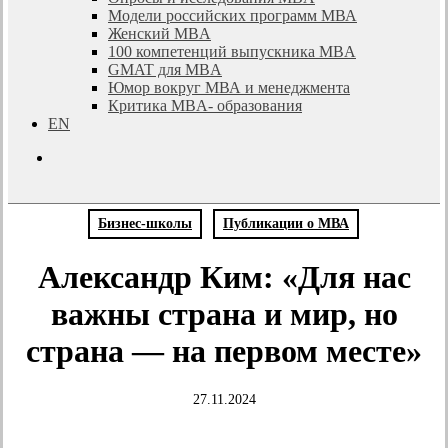
Модели российских программ МВА
Женский MBA
100 компетенций выпускника MBA
GMAT для MBA
Юмор вокруг МВА и менеджмента
Критика MBA- образования
EN
search
Бизнес-школы
Публикации о МВА
Александр Ким: «Для нас
важны страна и мир, но
страна — на первом месте»
27.11.2024