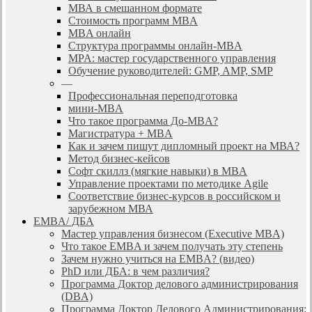
МВА в смешанном формате
Стоимость программ MBA
MBA онлайн
Cтруктура программы онлайн-MBA
MPA: мастер государственного управления
Обучение руководителей: GMP, AMP, SMP
—
Профессиональная переподготовка
мини-MBA
Что такое программа До-MBA?
Магистратура + MBA
Как и зачем пишут дипломный проект на МВА?
Метод бизнес-кейсов
Софт скиллз (мягкие навыки) в MBA
Управление проектами по методике Agile
Соответствие бизнес-курсов в российском и
зарубежном МВА
EMBA/ ДБA
Мастер управления бизнесом (Executive MBA)
Что такое EMBA и зачем получать эту степень
Зачем нужно учиться на EMBA? (видео)
PhD или ДБА: в чем различия?
Программа Доктор делового администрирования
(DBА)
Программа Доктор Делового Администрирования: