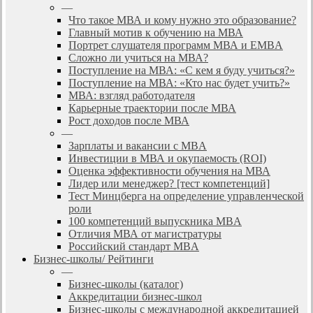
—
Что такое МВА и кому нужно это образование?
Главный мотив к обучению на МВА
Портрет слушателя программ МВА и EMBA
Сложно ли учиться на МВА?
Поступление на МВА: «С кем я буду учиться?»
Поступление на МВА: «Кто нас будет учить?»
МВА: взгляд работодателя
Карьерные траектории после МВА
Рост доходов после МВА
—
Зарплаты и вакансии с MBA
Инвестиции в МВА и окупаемость (ROI)
Оценка эффективности обучения на МВА
Лидер или менеджер? [тест компетенций]
Тест Минцберга на определение управленческой
роли
100 компетенций выпускника MBA
Отличия МВА от магистратуры
Российский стандарт MBA
Бизнес-школы/ Рейтинги
—
Бизнес-школы (каталог)
Аккредитации бизнес-школ
Бизнес-школы с международной аккредитацией