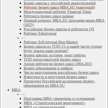
Бизнес-школы с российской аккредитацией
Рейтинг бизнес-школ MBA.SU (народный)
Международный рейтинг Financial Times
Рейтинги бизнес-школ разные
Первый рэнкинг MBA.SU программ мини-MBA
(2025)
Российские бизнес-школы в рейтингах QS
Рейтинг Eduniversal
—
Рейтинг EdUniversal Best Masters
Бизнес-школа из ТОП-15: в какой части стопки
будет лежать ваше резюме?
Бизнес-школы: история, опыт работы
ТОП преподавателей бизнес-школ
Архив рейтингов бизнес-школ 2004-2015
Бизнес-образование в цифрах
Число выпускников российских бизнес-школ
Известность и репутация бизнес-школ
Президент Российской ассоциации бизнес-
образования на MBA.SU
MBA
—
Программа МВА: принципы и содержание
МВА «Cтратегический менеджмент»
MBA со специализацией