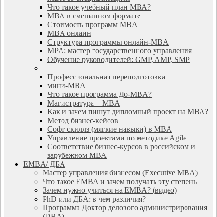
Что такое учебный план МВА?
МВА в смешанном формате
Стоимость программ MBA
MBA онлайн
Cтруктура программы онлайн-MBA
MPA: мастер государственного управления
Обучение руководителей: GMP, AMP, SMP
—
Профессиональная переподготовка
мини-MBA
Что такое программа До-MBA?
Магистратура + MBA
Как и зачем пишут дипломный проект на МВА?
Метод бизнес-кейсов
Софт скиллз (мягкие навыки) в MBA
Управление проектами по методике Agile
Соответствие бизнес-курсов в российском и
зарубежном МВА
EMBA/ ДБA
Мастер управления бизнесом (Executive MBA)
Что такое EMBA и зачем получать эту степень
Зачем нужно учиться на EMBA? (видео)
PhD или ДБА: в чем различия?
Программа Доктор делового администрирования
(DBА)