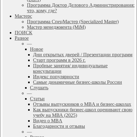
Программа Доктор Делового Администрирования:
что, кому, где?
Мастерс
Программа СпецМастер (Specialized Master)
Мастер менеджмента (MiM)
ПОИСК
Разное
—
Новое
Дни открытых дверей / Презентации программ
Старт программ в 2026 г.
Пробные занятия/ индивидуальные
консультации
Индекс популярности
Самые динамичные бизнес-школы России
Слушать
—
Статьи
Отзывы выпускников о MBA и бизнес-школах
Как выпускники бизнес-школ оценивают свою
учебу на МВА (2025)
Видео о MBA
Благодарности и отзывы
—