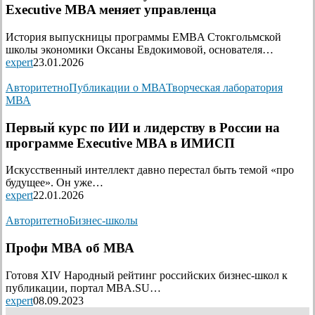
Executive MBA меняет управленца
История выпускницы программы EMBA Стокгольмской
школы экономики Оксаны Евдокимовой, основателя…
expert
23.01.2026
Авторитетно
Публикации о МВА
Творческая лаборатория
МВА
Первый курс по ИИ и лидерству в России на
программе Executive MBA в ИМИСП
Искусственный интеллект давно перестал быть темой «про
будущее». Он уже…
expert
22.01.2026
Авторитетно
Бизнес-школы
Профи МВА об МВА
Готовя XIV Народный рейтинг российских бизнес-школ к
публикации, портал MBA.SU…
expert
08.09.2023