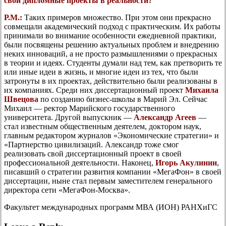
свои дипломные проекты в реальности?
Р.М.:
Таких примеров множество. При этом они прекрасно
совмещали академический подход с практическим. Их работы
принимали во внимание особенности ежедневной практики,
были посвящены решению актуальных проблем и внедрению
неких инноваций, а не просто размышлениями о прекрасных
в теории и идеях. Студенты думали над тем, как претворить те
или иные идеи в жизнь, и многие идеи из тех, что были
затронуты в их проектах, действительно были реализованы в
их компаниях. Среди них диссертационный проект
Михаила
Швецова
по созданию бизнес-школы в Марий Эл. Сейчас
Михаил — ректор Марийского государственного
университета. Другой выпускник —
Александр Агеев
—
стал известным общественным деятелем, доктором наук,
главным редактором журналов «Экономические стратегии» и
«Партнерство цивилизаций. Александр тоже смог
реализовать свой диссертационный проект в своей
профессиональной деятельности. Наконец,
Игорь Акулинин
,
писавший о стратегии развития компании «МегаФон» в своей
диссертации, ныне стал первым заместителем генерального
директора сети «МегаФон-Москва».
Факультет международных программ МВА (ИОН) РАНХиГС