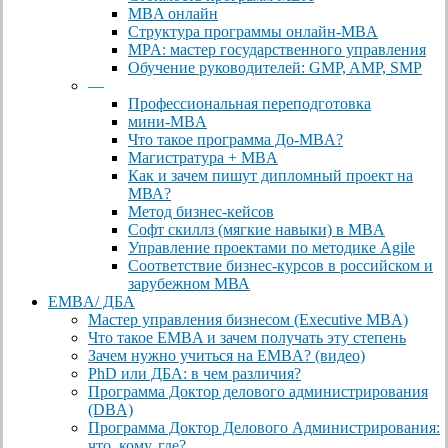
MBA онлайн
Cтруктура программы онлайн-MBA
MPA: мастер государственного управления
Обучение руководителей: GMP, AMP, SMP
—
Профессиональная переподготовка
мини-MBA
Что такое программа До-MBA?
Магистратура + MBA
Как и зачем пишут дипломный проект на
МВА?
Метод бизнес-кейсов
Софт скиллз (мягкие навыки) в MBA
Управление проектами по методике Agile
Соответствие бизнес-курсов в российском и
зарубежном МВА
EMBA/ ДБA
Мастер управления бизнесом (Executive MBA)
Что такое EMBA и зачем получать эту степень
Зачем нужно учиться на EMBA? (видео)
PhD или ДБА: в чем различия?
Программа Доктор делового администрирования
(DBА)
Программа Доктор Делового Администрирования:
что, кому, где?