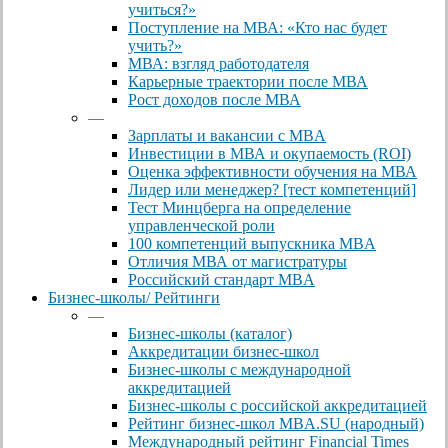
учиться?»
Поступление на МВА: «Кто нас будет
учить?»
МВА: взгляд работодателя
Карьерные траектории после МВА
Рост доходов после МВА
—
Зарплаты и вакансии с MBA
Инвестиции в МВА и окупаемость (ROI)
Оценка эффективности обучения на МВА
Лидер или менеджер? [тест компетенций]
Тест Минцберга на определение
управленческой роли
100 компетенций выпускника MBA
Отличия МВА от магистратуры
Российский стандарт MBA
Бизнес-школы/ Рейтинги
—
Бизнес-школы (каталог)
Аккредитации бизнес-школ
Бизнес-школы с международной
аккредитацией
Бизнес-школы с российской аккредитацией
Рейтинг бизнес-школ MBA.SU (народный)
Международный рейтинг Financial Times