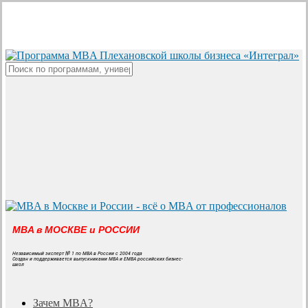
Skip
to
main
content
Close
Search
MBA в МОСКВЕ и РОССИИ
Независимый эксперт № 1 по MBA в России с 2004 года
Создан и поддерживается выпускниками MBA и EMBA российских бизнес-
школ
search
Menu
Зачем MBA?