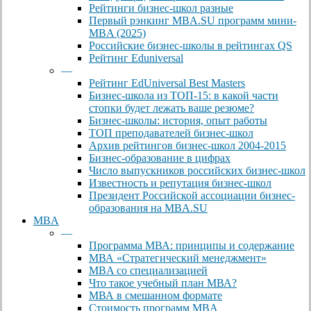
Рейтинги бизнес-школ разные
Первый рэнкинг MBA.SU программ мини-
MBA (2025)
Российские бизнес-школы в рейтингах QS
Рейтинг Eduniversal
—
Рейтинг EdUniversal Best Masters
Бизнес-школа из ТОП-15: в какой части
стопки будет лежать ваше резюме?
Бизнес-школы: история, опыт работы
ТОП преподавателей бизнес-школ
Архив рейтингов бизнес-школ 2004-2015
Бизнес-образование в цифрах
Число выпускников российских бизнес-школ
Известность и репутация бизнес-школ
Президент Российской ассоциации бизнес-
образования на MBA.SU
MBA
—
Программа МВА: принципы и содержание
МВА «Cтратегический менеджмент»
MBA со специализацией
Что такое учебный план МВА?
МВА в смешанном формате
Стоимость программ MBA