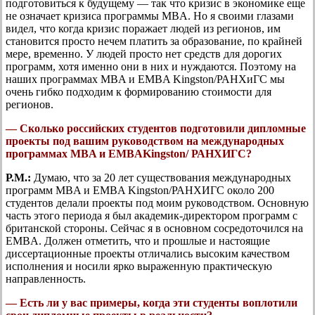
подготовиться к будущему — так что кризис в экономике еще
не означает кризиса программы MBA. Но я своими глазами
видел, что когда кризис поражает людей из регионов, им
становится просто нечем платить за образование, по крайней
мере, временно. У людей просто нет средств для дорогих
программ, хотя именно они в них и нуждаются. Поэтому на
наших программах MBA и EMBA Kingston/РАНХиГС мы
очень гибко подходим к формированию стоимости для
регионов.
— Сколько российских студентов подготовили дипломные
проекты под вашим руководством на международных
программах MBA и EMBAKingston/ РАНХИГС?
Р.М.:
Думаю, что за 20 лет существования международных
программ MBA и EMBA Kingston/РАНХИГС около 200
студентов делали проекты под моим руководством. Основную
часть этого периода я был академик-директором программ с
британской стороны. Сейчас я в основном сосредоточился на
EMBA. Должен отметить, что и прошлые и настоящие
диссертационные проекты отличались высоким качеством
исполнения и носили ярко выраженную практическую
направленность.
— Есть ли у вас примеры, когда эти студенты воплотили