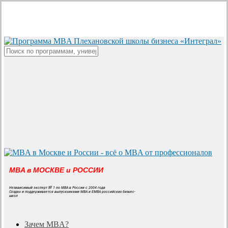
Skip
to
main
content
Close
Search
MBA в МОСКВЕ и РОССИИ
Независимый эксперт № 1 по MBA в России с 2004 года
Создан и поддерживается выпускниками MBA и EMBA российских бизнес-
школ
search
Menu
Зачем MBA?