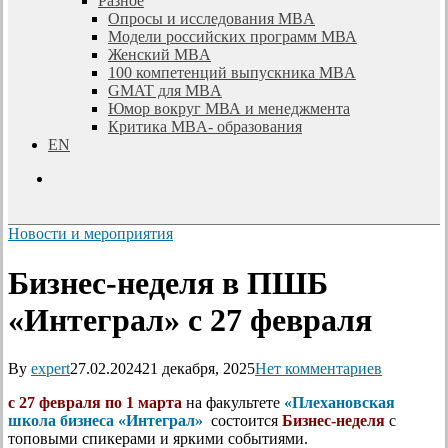
Разное
Опросы и исследования MBA
Модели российских программ МВА
Женский MBA
100 компетенций выпускника MBA
GMAT для MBA
Юмор вокруг МВА и менеджмента
Критика MBA- образования
EN
search
Новости и мероприятия
Бизнес-неделя в ПШБ
«Интеграл» с 27 февраля
By
expert
27.02.2024
21 декабря, 2025
Нет комментариев
c 27 февраля по 1 марта
на факультете
«Плехановская
школа бизнеса «Интеграл»
состоится
Бизнес-неделя
с
топовыми спикерами и яркими событиями.