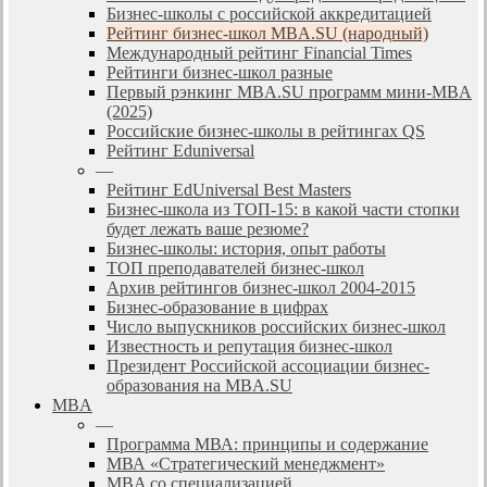
Бизнес-школы с российской аккредитацией
Рейтинг бизнес-школ MBA.SU (народный)
Международный рейтинг Financial Times
Рейтинги бизнес-школ разные
Первый рэнкинг MBA.SU программ мини-MBA
(2025)
Российские бизнес-школы в рейтингах QS
Рейтинг Eduniversal
—
Рейтинг EdUniversal Best Masters
Бизнес-школа из ТОП-15: в какой части стопки
будет лежать ваше резюме?
Бизнес-школы: история, опыт работы
ТОП преподавателей бизнес-школ
Архив рейтингов бизнес-школ 2004-2015
Бизнес-образование в цифрах
Число выпускников российских бизнес-школ
Известность и репутация бизнес-школ
Президент Российской ассоциации бизнес-
образования на MBA.SU
MBA
—
Программа МВА: принципы и содержание
МВА «Cтратегический менеджмент»
MBA со специализацией