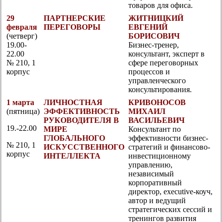
товаров для офиса.
29
ПАРТНЕРСКИЕ
ЖИТНИЦКИЙ
февраля
ПЕРЕГОВОРЫ
ЕВГЕНИЙ
(четверг)
БОРИСОВИЧ
19.00-
Бизнес-тренер,
22.00
консультант, эксперт в
№ 210, 1
сфере переговорных
корпус
процессов и
управленческого
консультирования.
1 марта
ЛИЧНОСТНАЯ
КРИВОНОСОВ
(пятница)
ЭФФЕКТИВНОСТЬ
МИХАИЛ
РУКОВОДИТЕЛЯ В
ВАСИЛЬЕВИЧ
19.-22.00
МИРЕ
Консультант по
ГЛОБАЛЬНОГО
эффективности бизнес-
№ 210, 1
ИСКУССТВЕННОГО
стратегий и финансово-
корпус
ИНТЕЛЛЕКТА
инвестиционному
управлению,
независимый
корпоративный
директор, executive-коуч,
автор и ведущий
стратегических сессий и
тренингов развития