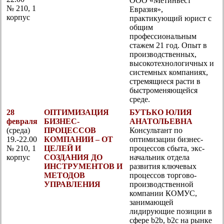
ООО «Метинвест
№ 210, 1
Евразия»,
корпус
практикующий юрист с
общим
профессиональным
стажем 21 год. Опыт в
производственных,
высокотехнологичных и
системных компаниях,
стремящиеся расти в
быстроменяющейся
среде.
28
ОПТИМИЗАЦИЯ
БУТЬКО ЮЛИЯ
февраля
БИЗНЕС-
АНАТОЛЬЕВНА
(среда)
ПРОЦЕССОВ
Консультант по
19.-22.00
КОМПАНИИ – ОТ
оптимизации бизнес-
№ 210, 1
ЦЕЛЕЙ И
процессов сбыта, экс-
корпус
СОЗДАНИЯ ДО
начальник отдела
ИНСТРУМЕНТОВ И
развития ключевых
МЕТОДОВ
процессов торгово-
УПРАВЛЕНИЯ
производственной
компании КОМУС,
занимающей
лидирующие позиции в
сфере b2b, b2c на рынке