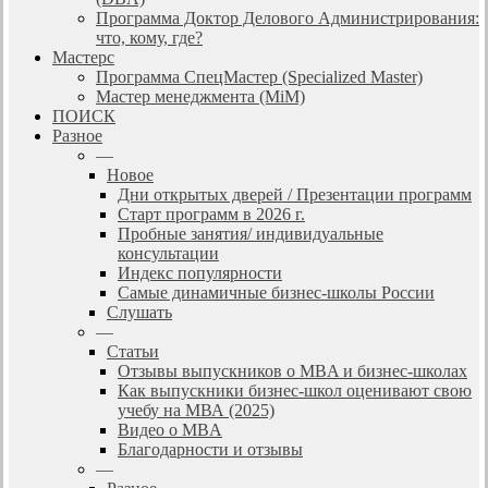
Программа Доктор Делового Администрирования:
что, кому, где?
Мастерс
Программа СпецМастер (Specialized Master)
Мастер менеджмента (MiM)
ПОИСК
Разное
—
Новое
Дни открытых дверей / Презентации программ
Старт программ в 2026 г.
Пробные занятия/ индивидуальные
консультации
Индекс популярности
Самые динамичные бизнес-школы России
Слушать
—
Статьи
Отзывы выпускников о MBA и бизнес-школах
Как выпускники бизнес-школ оценивают свою
учебу на МВА (2025)
Видео о MBA
Благодарности и отзывы
—