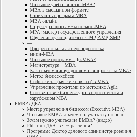
Что такое учебный план МВА?
МВА в смешанном формате
Стоимость программ MBA
MBA онлайн
Cтруктура программы онлайн-MBA
MPA: мастер государственного управления
Обучение руководителей: GMP, AMP, SMP
—
Профессиональная переподготовка
мини-MBA
Что такое программа До-MBA?
Магистратура + MBA
Как и зачем пишут дипломный проект на МВА?
Метод бизнес-кейсов
Софт скиллз (мягкие навыки) в MBA
Управление проектами по методике Agile
Соответствие бизнес-курсов в российском и
зарубежном МВА
EMBA/ ДБA
Мастер управления бизнесом (Executive MBA)
Что такое EMBA и зачем получать эту степень
Зачем нужно учиться на EMBA? (видео)
PhD или ДБА: в чем различия?
Программа Доктор делового администрирования
(DBА)