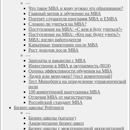
—
Что такое МВА и кому нужно это образование?
Главный мотив к обучению на МВА
Портрет слушателя программ МВА и EMBA
Сложно ли учиться на МВА?
Поступление на МВА: «С кем я буду учиться?»
Поступление на МВА: «Кто нас будет учить?»
МВА: взгляд работодателя
Карьерные траектории после МВА
Рост доходов после МВА
—
Зарплаты и вакансии с MBA
Инвестиции в МВА и окупаемость (ROI)
Оценка эффективности обучения на МВА
Лидер или менеджер? [тест компетенций]
Тест Минцберга на определение управленческой
роли
100 компетенций выпускника MBA
Отличия МВА от магистратуры
Российский стандарт MBA
Бизнес-школы/ Рейтинги
—
Бизнес-школы (каталог)
Аккредитации бизнес-школ
Бизнес-школы с международной аккредитацией