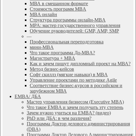
МВА в смешанном формате
Стоимость программ MBA
MBA онлайн
Cтруктура программы онлайн-MBA
MPA: мастер государственного управления
Обучение руководителей: GMP, AMP, SMP
—
Профессиональная переподготовка
мини-MBA
Что такое программа До-MBA?
Магистратура + MBA
Как и зачем пишут дипломный проект на МВА?
Метод бизнес-кейсов
Софт скиллз (мягкие навыки) в MBA
Управление проектами по методике Agile
Соответствие бизнес-курсов в российском и
зарубежном МВА
EMBA/ ДБA
Мастер управления бизнесом (Executive MBA)
Что такое EMBA и зачем получать эту степень
Зачем нужно учиться на EMBA? (видео)
PhD или ДБА: в чем различия?
Программа Доктор делового администрирования
(DBА)
Программа Доктор Делового Администрирования: