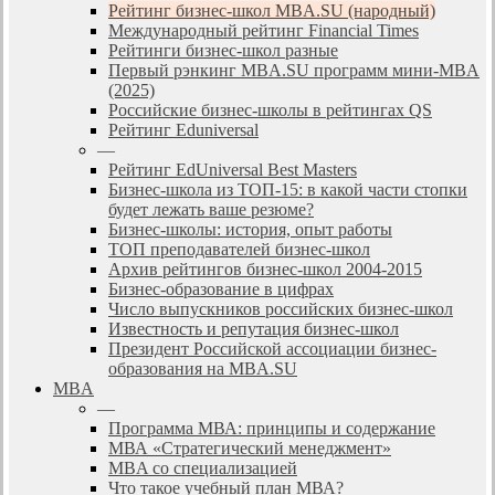
Рейтинг бизнес-школ MBA.SU (народный)
Международный рейтинг Financial Times
Рейтинги бизнес-школ разные
Первый рэнкинг MBA.SU программ мини-MBA
(2025)
Российские бизнес-школы в рейтингах QS
Рейтинг Eduniversal
—
Рейтинг EdUniversal Best Masters
Бизнес-школа из ТОП-15: в какой части стопки
будет лежать ваше резюме?
Бизнес-школы: история, опыт работы
ТОП преподавателей бизнес-школ
Архив рейтингов бизнес-школ 2004-2015
Бизнес-образование в цифрах
Число выпускников российских бизнес-школ
Известность и репутация бизнес-школ
Президент Российской ассоциации бизнес-
образования на MBA.SU
MBA
—
Программа МВА: принципы и содержание
МВА «Cтратегический менеджмент»
MBA со специализацией
Что такое учебный план МВА?