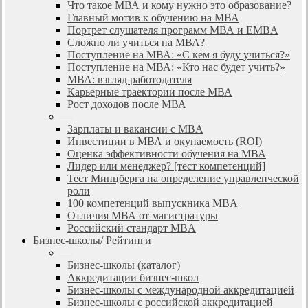
Что такое МВА и кому нужно это образование?
Главный мотив к обучению на МВА
Портрет слушателя программ МВА и EMBA
Сложно ли учиться на МВА?
Поступление на МВА: «С кем я буду учиться?»
Поступление на МВА: «Кто нас будет учить?»
МВА: взгляд работодателя
Карьерные траектории после МВА
Рост доходов после МВА
—
Зарплаты и вакансии с MBA
Инвестиции в МВА и окупаемость (ROI)
Оценка эффективности обучения на МВА
Лидер или менеджер? [тест компетенций]
Тест Минцберга на определение управленческой
роли
100 компетенций выпускника MBA
Отличия МВА от магистратуры
Российский стандарт MBA
Бизнес-школы/ Рейтинги
—
Бизнес-школы (каталог)
Аккредитации бизнес-школ
Бизнес-школы с международной аккредитацией
Бизнес-школы с российской аккредитацией