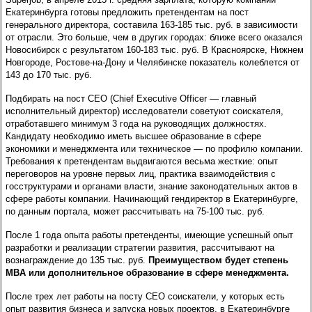
Екатеринбурга готовы предложить претендентам на пост
генерального директора, составила 163-185 тыс. руб. в зависимости
от отрасли. Это больше, чем в других городах: ближе всего оказался
Новосибирск с результатом 160-183 тыс. руб. В Красноярске, Нижнем
Новгороде, Ростове-на-Дону и Челябинске показатель колеблется от
143 до 170 тыс. руб.
Подбирать на пост CEO (Chief Executive Officer — главный
исполнительный директор) исследователи советуют соискателя,
отработавшего минимум 3 года на руководящих должностях.
Кандидату необходимо иметь высшее образование в сфере
экономики и менеджмента или техническое — по профилю компании.
Требования к претендентам выдвигаются весьма жесткие: опыт
переговоров на уровне первых лиц, практика взаимодействия с
госструктурами и органами власти, знание законодательных актов в
сфере работы компании. Начинающий гендиректор в Екатеринбурге,
по данным портала, может рассчитывать на 75-100 тыс. руб.
После 1 года опыта работы претенденты, имеющие успешный опыт
разработки и реализации стратегии развития, рассчитывают на
вознаграждение до 135 тыс. руб.
Преимуществом будет степень
MBA или дополнительное образование в сфере менеджмента.
После трех лет работы на посту CEO соискатели, у которых есть
опыт развития бизнеса и запуска новых проектов, в Екатеринбурге