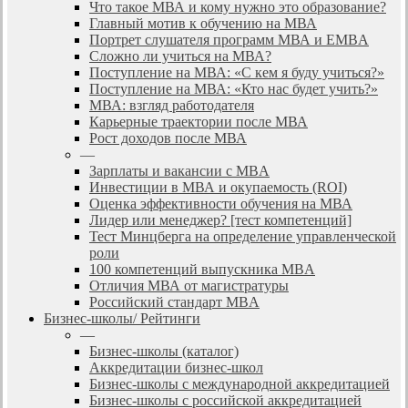
Что такое МВА и кому нужно это образование?
Главный мотив к обучению на МВА
Портрет слушателя программ МВА и EMBA
Сложно ли учиться на МВА?
Поступление на МВА: «С кем я буду учиться?»
Поступление на МВА: «Кто нас будет учить?»
МВА: взгляд работодателя
Карьерные траектории после МВА
Рост доходов после МВА
—
Зарплаты и вакансии с MBA
Инвестиции в МВА и окупаемость (ROI)
Оценка эффективности обучения на МВА
Лидер или менеджер? [тест компетенций]
Тест Минцберга на определение управленческой
роли
100 компетенций выпускника MBA
Отличия МВА от магистратуры
Российский стандарт MBA
Бизнес-школы/ Рейтинги
—
Бизнес-школы (каталог)
Аккредитации бизнес-школ
Бизнес-школы с международной аккредитацией
Бизнес-школы с российской аккредитацией