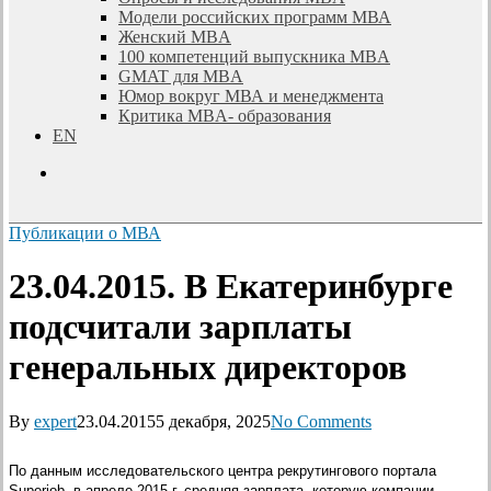
Модели российских программ МВА
Женский MBA
100 компетенций выпускника MBA
GMAT для MBA
Юмор вокруг МВА и менеджмента
Критика MBA- образования
EN
search
Публикации о МВА
23.04.2015. В Екатеринбурге
подсчитали зарплаты
генеральных директоров
By
expert
23.04.2015
5 декабря, 2025
No Comments
По данным исследовательского центра рекрутингового портала
Superjob, в апреле 2015 г. средняя зарплата, которую компании