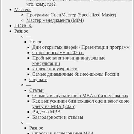
что, кому, где?
Мастерс
Программа СпецМастер (Specialized Master)
Мастер менеджмента (MiM)
ПОИСК
Разное
—
Новое
Дни открытых дверей / Презентации программ
Старт программ в 2026 г.
Пробные занятия/ индивидуальные
консультации
Индекс популярности
Самые динамичные бизнес-школы России
Слушать
—
Статьи
Отзывы выпускников о MBA и бизнес-школах
Как выпускники бизнес-школ оценивают свою
учебу на МВА (2025)
Видео о MBA
Благодарности и отзывы
—
Разное
Опросы и исследования MBA