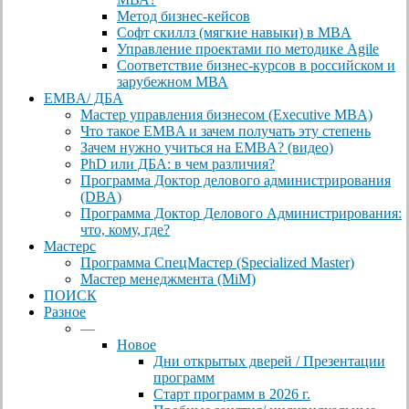
Метод бизнес-кейсов
Софт скиллз (мягкие навыки) в MBA
Управление проектами по методике Agile
Соответствие бизнес-курсов в российском и
зарубежном МВА
EMBA/ ДБA
Мастер управления бизнесом (Executive MBA)
Что такое EMBA и зачем получать эту степень
Зачем нужно учиться на EMBA? (видео)
PhD или ДБА: в чем различия?
Программа Доктор делового администрирования
(DBА)
Программа Доктор Делового Администрирования:
что, кому, где?
Мастерс
Программа СпецМастер (Specialized Master)
Мастер менеджмента (MiM)
ПОИСК
Разное
—
Новое
Дни открытых дверей / Презентации
программ
Старт программ в 2026 г.