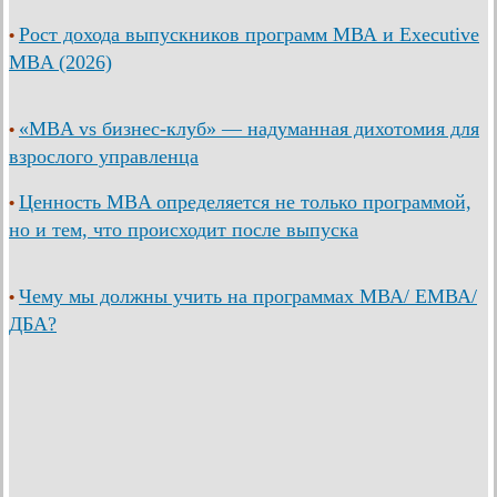
Рост дохода выпускников программ МВА и Executive
•
MBA (2026)
«MBA vs бизнес-клуб» — надуманная дихотомия для
•
взрослого управленца
Ценность MBA определяется не только программой,
•
но и тем, что происходит после выпуска
Чему мы должны учить на программах МВА/ ЕМВА/
•
ДБА?