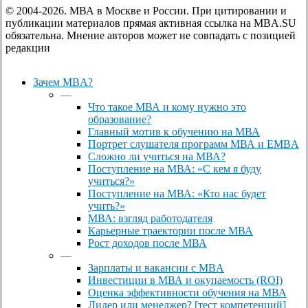
© 2004-2026. МВА в Москве и России. При цитировании и
публикации материалов прямая активная ссылка на MBA.SU
обязательна. Мнение авторов может не совпадать с позицией
редакции
Close
Зачем MBA?
Menu
—
Что такое МВА и кому нужно это
образование?
Главный мотив к обучению на МВА
Портрет слушателя программ МВА и EMBA
Сложно ли учиться на МВА?
Поступление на МВА: «С кем я буду
учиться?»
Поступление на МВА: «Кто нас будет
учить?»
МВА: взгляд работодателя
Карьерные траектории после МВА
Рост доходов после МВА
—
Зарплаты и вакансии с MBA
Инвестиции в МВА и окупаемость (ROI)
Оценка эффективности обучения на МВА
Лидер или менеджер? [тест компетенций]