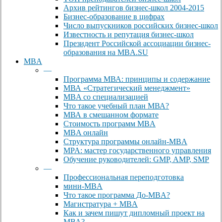
Архив рейтингов бизнес-школ 2004-2015
Бизнес-образование в цифрах
Число выпускников российских бизнес-школ
Известность и репутация бизнес-школ
Президент Российской ассоциации бизнес-
образования на MBA.SU
MBA
—
Программа МВА: принципы и содержание
МВА «Cтратегический менеджмент»
MBA со специализацией
Что такое учебный план МВА?
МВА в смешанном формате
Стоимость программ MBA
MBA онлайн
Cтруктура программы онлайн-MBA
MPA: мастер государственного управления
Обучение руководителей: GMP, AMP, SMP
—
Профессиональная переподготовка
мини-MBA
Что такое программа До-MBA?
Магистратура + MBA
Как и зачем пишут дипломный проект на
МВА?