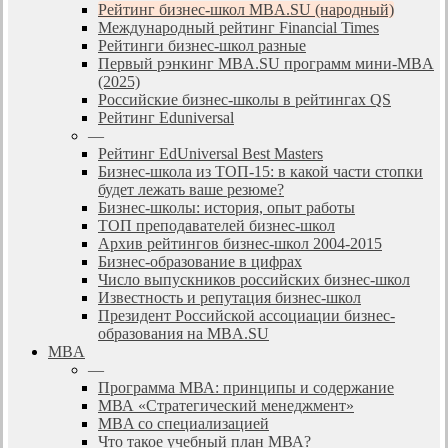
Рейтинг бизнес-школ MBA.SU (народный)
Международный рейтинг Financial Times
Рейтинги бизнес-школ разные
Первый рэнкинг MBA.SU программ мини-MBA
(2025)
Российские бизнес-школы в рейтингах QS
Рейтинг Eduniversal
—
Рейтинг EdUniversal Best Masters
Бизнес-школа из ТОП-15: в какой части стопки
будет лежать ваше резюме?
Бизнес-школы: история, опыт работы
ТОП преподавателей бизнес-школ
Архив рейтингов бизнес-школ 2004-2015
Бизнес-образование в цифрах
Число выпускников российских бизнес-школ
Известность и репутация бизнес-школ
Президент Российской ассоциации бизнес-
образования на MBA.SU
MBA
—
Программа МВА: принципы и содержание
МВА «Cтратегический менеджмент»
MBA со специализацией
Что такое учебный план МВА?