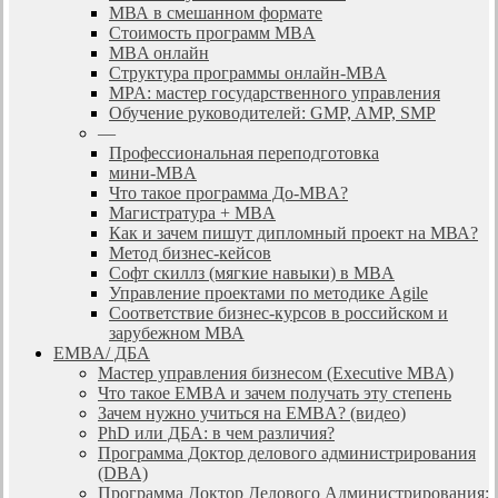
МВА в смешанном формате
Стоимость программ MBA
MBA онлайн
Cтруктура программы онлайн-MBA
MPA: мастер государственного управления
Обучение руководителей: GMP, AMP, SMP
—
Профессиональная переподготовка
мини-MBA
Что такое программа До-MBA?
Магистратура + MBA
Как и зачем пишут дипломный проект на МВА?
Метод бизнес-кейсов
Софт скиллз (мягкие навыки) в MBA
Управление проектами по методике Agile
Соответствие бизнес-курсов в российском и
зарубежном МВА
EMBA/ ДБA
Мастер управления бизнесом (Executive MBA)
Что такое EMBA и зачем получать эту степень
Зачем нужно учиться на EMBA? (видео)
PhD или ДБА: в чем различия?
Программа Доктор делового администрирования
(DBА)
Программа Доктор Делового Администрирования: