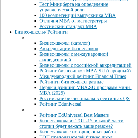
Тест Минцберга на определение
управленческой роли
100 компетенций выпускника MBA
Отличия МВА от магистратуры
Российский стандарт MBA
Бизнес-школы/ Рейтинги
—
Бизнес-школы (каталог)
Аккредитации бизнес-школ
Бизнес-школы с международной
аккредитацией
Бизнес-школы с российской аккредитацией
Рейтинг бизнес-школ MBA.SU (народный)
Международный рейтинг Financial Times
Рейтинги бизнес-школ разные
Первый рэнкинг MBA.SU программ мини-
MBA (2025)
Российские бизнес-школы в рейтингах QS
Рейтинг Eduniversal
—
Рейтинг EdUniversal Best Masters
Бизнес-школа из ТОП-15: в какой части
стопки будет лежать ваше резюме?
Бизнес-школы: история, опыт работы
ТОП преподавателей бизнес-школ