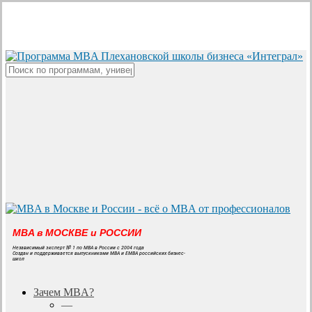
Skip
to
main
content
Close
Search
MBA в МОСКВЕ и РОССИИ
Независимый эксперт № 1 по MBA в России с 2004 года
Создан и поддерживается выпускниками MBA и EMBA российских бизнес-
школ
search
Menu
Зачем MBA?
—