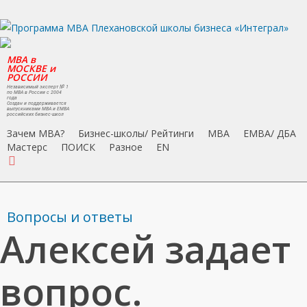
Skip
to
main
MBA в
content
МОСКВЕ и
РОССИИ
Независимый эксперт № 1
по MBA в России с 2004
года
Создан и поддерживается
выпускниками MBA и EMBA
российских бизнес-школ
Зачем MBA?
Бизнес-школы/ Рейтинги
MBA
EMBA/ ДБA
Мастерс
ПОИСК
Разное
EN
search
Вопросы и ответы
Алексей задает
вопрос.