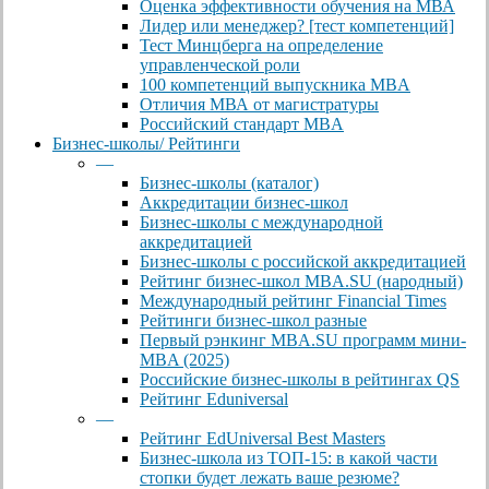
Оценка эффективности обучения на МВА
Лидер или менеджер? [тест компетенций]
Тест Минцберга на определение
управленческой роли
100 компетенций выпускника MBA
Отличия МВА от магистратуры
Российский стандарт MBA
Бизнес-школы/ Рейтинги
—
Бизнес-школы (каталог)
Аккредитации бизнес-школ
Бизнес-школы с международной
аккредитацией
Бизнес-школы с российской аккредитацией
Рейтинг бизнес-школ MBA.SU (народный)
Международный рейтинг Financial Times
Рейтинги бизнес-школ разные
Первый рэнкинг MBA.SU программ мини-
MBA (2025)
Российские бизнес-школы в рейтингах QS
Рейтинг Eduniversal
—
Рейтинг EdUniversal Best Masters
Бизнес-школа из ТОП-15: в какой части
стопки будет лежать ваше резюме?