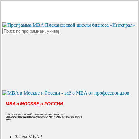
Skip
to
main
content
Close
Search
MBA в МОСКВЕ и РОССИИ
Независимый эксперт № 1 по MBA в России с 2004 года
Создан и поддерживается выпускниками MBA и EMBA российских бизнес-
школ
search
Menu
Зачем MBA?