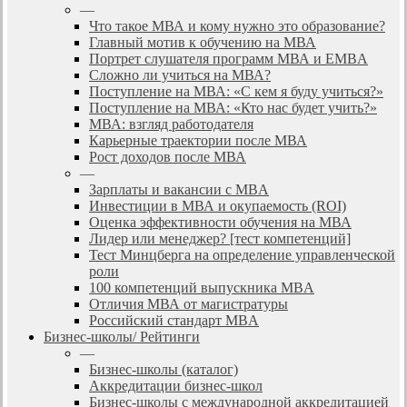
—
Что такое МВА и кому нужно это образование?
Главный мотив к обучению на МВА
Портрет слушателя программ МВА и EMBA
Сложно ли учиться на МВА?
Поступление на МВА: «С кем я буду учиться?»
Поступление на МВА: «Кто нас будет учить?»
МВА: взгляд работодателя
Карьерные траектории после МВА
Рост доходов после МВА
—
Зарплаты и вакансии с MBA
Инвестиции в МВА и окупаемость (ROI)
Оценка эффективности обучения на МВА
Лидер или менеджер? [тест компетенций]
Тест Минцберга на определение управленческой
роли
100 компетенций выпускника MBA
Отличия МВА от магистратуры
Российский стандарт MBA
Бизнес-школы/ Рейтинги
—
Бизнес-школы (каталог)
Аккредитации бизнес-школ
Бизнес-школы с международной аккредитацией