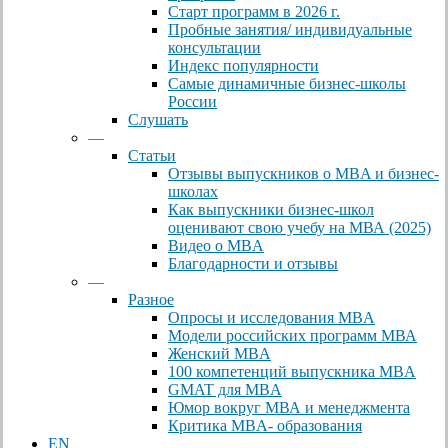
Старт программ в 2026 г.
Пробные занятия/ индивидуальные
консультации
Индекс популярности
Самые динамичные бизнес-школы
России
Слушать
—
Статьи
Отзывы выпускников о MBA и бизнес-
школах
Как выпускники бизнес-школ
оценивают свою учебу на МВА (2025)
Видео о MBA
Благодарности и отзывы
—
Разное
Опросы и исследования MBA
Модели российских программ МВА
Женский MBA
100 компетенций выпускника MBA
GMAT для MBA
Юмор вокруг МВА и менеджмента
Критика MBA- образования
EN