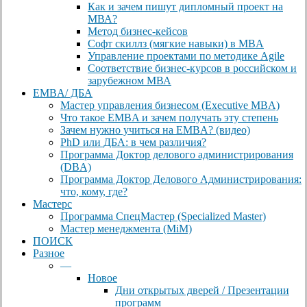
Как и зачем пишут дипломный проект на
МВА?
Метод бизнес-кейсов
Софт скиллз (мягкие навыки) в MBA
Управление проектами по методике Agile
Соответствие бизнес-курсов в российском и
зарубежном МВА
EMBA/ ДБA
Мастер управления бизнесом (Executive MBA)
Что такое EMBA и зачем получать эту степень
Зачем нужно учиться на EMBA? (видео)
PhD или ДБА: в чем различия?
Программа Доктор делового администрирования
(DBА)
Программа Доктор Делового Администрирования:
что, кому, где?
Мастерс
Программа СпецМастер (Specialized Master)
Мастер менеджмента (MiM)
ПОИСК
Разное
—
Новое
Дни открытых дверей / Презентации
программ