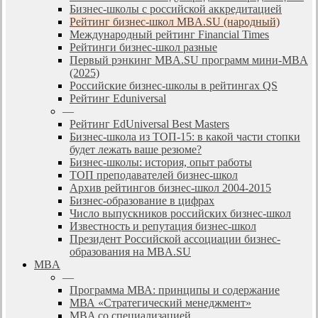
Бизнес-школы с российской аккредитацией
Рейтинг бизнес-школ MBA.SU (народный)
Международный рейтинг Financial Times
Рейтинги бизнес-школ разные
Первый рэнкинг MBA.SU программ мини-MBA
(2025)
Российские бизнес-школы в рейтингах QS
Рейтинг Eduniversal
—
Рейтинг EdUniversal Best Masters
Бизнес-школа из ТОП-15: в какой части стопки
будет лежать ваше резюме?
Бизнес-школы: история, опыт работы
ТОП преподавателей бизнес-школ
Архив рейтингов бизнес-школ 2004-2015
Бизнес-образование в цифрах
Число выпускников российских бизнес-школ
Известность и репутация бизнес-школ
Президент Российской ассоциации бизнес-
образования на MBA.SU
MBA
—
Программа МВА: принципы и содержание
МВА «Cтратегический менеджмент»
MBA со специализацией