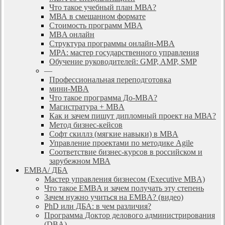
Что такое учебный план МВА?
МВА в смешанном формате
Стоимость программ MBA
MBA онлайн
Cтруктура программы онлайн-MBA
MPA: мастер государственного управления
Обучение руководителей: GMP, AMP, SMP
—
Профессиональная переподготовка
мини-MBA
Что такое программа До-MBA?
Магистратура + MBA
Как и зачем пишут дипломный проект на МВА?
Метод бизнес-кейсов
Софт скиллз (мягкие навыки) в MBA
Управление проектами по методике Agile
Соответствие бизнес-курсов в российском и
зарубежном МВА
EMBA/ ДБA
Мастер управления бизнесом (Executive MBA)
Что такое EMBA и зачем получать эту степень
Зачем нужно учиться на EMBA? (видео)
PhD или ДБА: в чем различия?
Программа Доктор делового администрирования
(DBА)