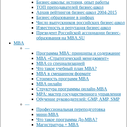
Бизнес-школы: история, опыт работы
ТОП преподавателей бизнес-школ
Архив рейтингов бизнес-школ 2004-2015
Бизнес-образование в цифрах
Число выпускников российских бизнес-школ
Известность и репутация бизнес-школ
Президент Российской ассоциации бизнес-
образования на MBA.SU
MBA
—
Программа МВА: принципы и содержание
МВА «Cтратегический менеджмент»
MBA со специализацией
Что такое учебный план МВА?
МВА в смешанном формате
Стоимость программ MBA
MBA онлайн
Cтруктура программы онлайн-MBA
MPA: мастер государственного управления
Обучение руководителей: GMP, AMP, SMP
—
Профессиональная переподготовка
мини-MBA
Что такое программа До-MBA?
Магистратура + MBA