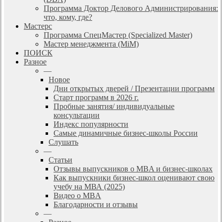
Программа Доктор Делового Администрирования:
что, кому, где?
Мастерс
Программа СпецМастер (Specialized Master)
Мастер менеджмента (MiM)
ПОИСК
Разное
—
Новое
Дни открытых дверей / Презентации программ
Старт программ в 2026 г.
Пробные занятия/ индивидуальные
консультации
Индекс популярности
Самые динамичные бизнес-школы России
Слушать
—
Статьи
Отзывы выпускников о MBA и бизнес-школах
Как выпускники бизнес-школ оценивают свою
учебу на МВА (2025)
Видео о MBA
Благодарности и отзывы
—