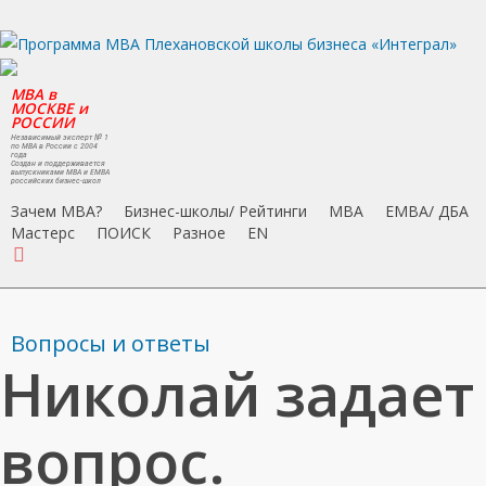
Skip
to
main
MBA в
content
МОСКВЕ и
РОССИИ
Независимый эксперт № 1
по MBA в России с 2004
года
Создан и поддерживается
выпускниками MBA и EMBA
российских бизнес-школ
Зачем MBA?
Бизнес-школы/ Рейтинги
MBA
EMBA/ ДБA
Мастерс
ПОИСК
Разное
EN
search
Вопросы и ответы
Николай задает
вопрос.