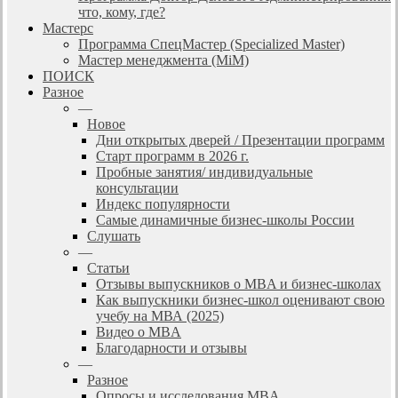
что, кому, где?
Мастерс
Программа СпецМастер (Specialized Master)
Мастер менеджмента (MiM)
ПОИСК
Разное
—
Новое
Дни открытых дверей / Презентации программ
Старт программ в 2026 г.
Пробные занятия/ индивидуальные
консультации
Индекс популярности
Самые динамичные бизнес-школы России
Слушать
—
Статьи
Отзывы выпускников о MBA и бизнес-школах
Как выпускники бизнес-школ оценивают свою
учебу на МВА (2025)
Видео о MBA
Благодарности и отзывы
—
Разное
Опросы и исследования MBA