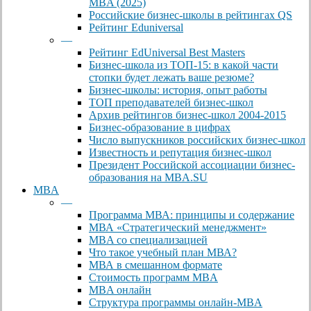
MBA (2025)
Российские бизнес-школы в рейтингах QS
Рейтинг Eduniversal
—
Рейтинг EdUniversal Best Masters
Бизнес-школа из ТОП-15: в какой части
стопки будет лежать ваше резюме?
Бизнес-школы: история, опыт работы
ТОП преподавателей бизнес-школ
Архив рейтингов бизнес-школ 2004-2015
Бизнес-образование в цифрах
Число выпускников российских бизнес-школ
Известность и репутация бизнес-школ
Президент Российской ассоциации бизнес-
образования на MBA.SU
MBA
—
Программа МВА: принципы и содержание
МВА «Cтратегический менеджмент»
MBA со специализацией
Что такое учебный план МВА?
МВА в смешанном формате
Стоимость программ MBA
MBA онлайн
Cтруктура программы онлайн-MBA