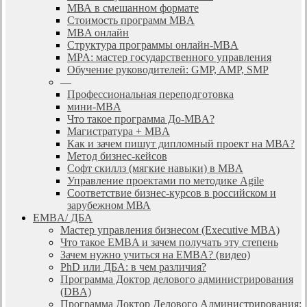
МВА в смешанном формате
Стоимость программ MBA
MBA онлайн
Cтруктура программы онлайн-MBA
MPA: мастер государственного управления
Обучение руководителей: GMP, AMP, SMP
—
Профессиональная переподготовка
мини-MBA
Что такое программа До-MBA?
Магистратура + MBA
Как и зачем пишут дипломный проект на МВА?
Метод бизнес-кейсов
Софт скиллз (мягкие навыки) в MBA
Управление проектами по методике Agile
Соответствие бизнес-курсов в российском и
зарубежном МВА
EMBA/ ДБA
Мастер управления бизнесом (Executive MBA)
Что такое EMBA и зачем получать эту степень
Зачем нужно учиться на EMBA? (видео)
PhD или ДБА: в чем различия?
Программа Доктор делового администрирования
(DBА)
Программа Доктор Делового Администрирования: