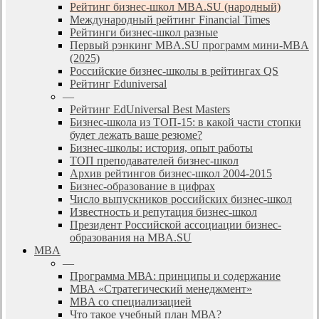
Рейтинг бизнес-школ MBA.SU (народный)
Международный рейтинг Financial Times
Рейтинги бизнес-школ разные
Первый рэнкинг MBA.SU программ мини-MBA
(2025)
Российские бизнес-школы в рейтингах QS
Рейтинг Eduniversal
—
Рейтинг EdUniversal Best Masters
Бизнес-школа из ТОП-15: в какой части стопки
будет лежать ваше резюме?
Бизнес-школы: история, опыт работы
ТОП преподавателей бизнес-школ
Архив рейтингов бизнес-школ 2004-2015
Бизнес-образование в цифрах
Число выпускников российских бизнес-школ
Известность и репутация бизнес-школ
Президент Российской ассоциации бизнес-
образования на MBA.SU
MBA
—
Программа МВА: принципы и содержание
МВА «Cтратегический менеджмент»
MBA со специализацией
Что такое учебный план МВА?