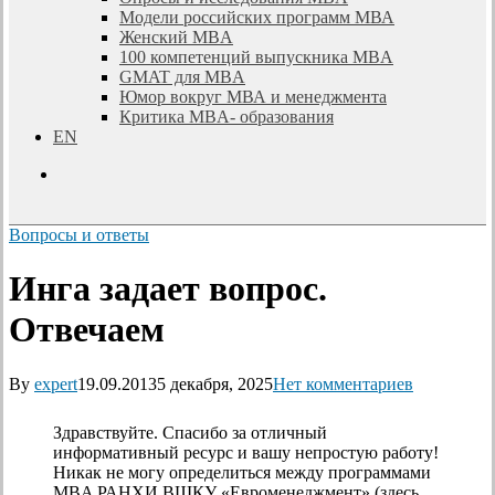
Модели российских программ МВА
Женский MBA
100 компетенций выпускника MBA
GMAT для MBA
Юмор вокруг МВА и менеджмента
Критика MBA- образования
EN
search
Вопросы и ответы
Инга задает вопрос.
Отвечаем
By
expert
19.09.2013
5 декабря, 2025
Нет комментариев
Здравствуйте. Спасибо за отличный
информативный ресурс и вашу непростую работу!
Никак не могу определиться между программами
MBA РАНХИ ВШКУ «Евроменеджмент» (здесь