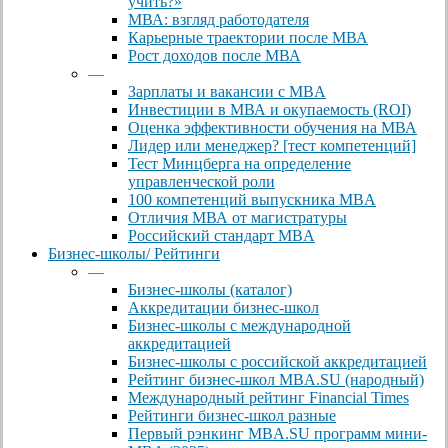
учить?»
МВА: взгляд работодателя
Карьерные траектории после МВА
Рост доходов после МВА
—
Зарплаты и вакансии с MBA
Инвестиции в МВА и окупаемость (ROI)
Оценка эффективности обучения на МВА
Лидер или менеджер? [тест компетенций]
Тест Минцберга на определение
управленческой роли
100 компетенций выпускника MBA
Отличия МВА от магистратуры
Российский стандарт MBA
Бизнес-школы/ Рейтинги
—
Бизнес-школы (каталог)
Аккредитации бизнес-школ
Бизнес-школы с международной
аккредитацией
Бизнес-школы с российской аккредитацией
Рейтинг бизнес-школ MBA.SU (народный)
Международный рейтинг Financial Times
Рейтинги бизнес-школ разные
Первый рэнкинг MBA.SU программ мини-