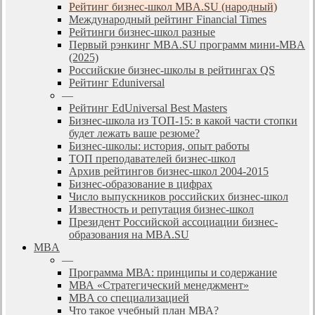
Рейтинг бизнес-школ MBA.SU (народный)
Международный рейтинг Financial Times
Рейтинги бизнес-школ разные
Первый рэнкинг MBA.SU программ мини-MBA
(2025)
Российские бизнес-школы в рейтингах QS
Рейтинг Eduniversal
—
Рейтинг EdUniversal Best Masters
Бизнес-школа из ТОП-15: в какой части стопки
будет лежать ваше резюме?
Бизнес-школы: история, опыт работы
ТОП преподавателей бизнес-школ
Архив рейтингов бизнес-школ 2004-2015
Бизнес-образование в цифрах
Число выпускников российских бизнес-школ
Известность и репутация бизнес-школ
Президент Российской ассоциации бизнес-
образования на MBA.SU
MBA
—
Программа МВА: принципы и содержание
МВА «Cтратегический менеджмент»
MBA со специализацией
Что такое учебный план МВА?