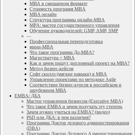
МВА в смешанном формате
Стоимость программ MBA
MBA онлайн
Cтруктура программы онлайн-MBA
MPA: мастер государственного управления
Обучение руководителей: GMP, AMP, SMP
—
Профессиональная переподготовка
мини-MBA
Что такое программа До-MBA?
Магистратура + MBA
Как и зачем пишут дипломный проект на МВА?
Метод бизнес-кейсов
Софт скиллз (мягкие навыки) в MBA
Управление проектами по методике Agile
Соответствие бизнес-курсов в российском и
зарубежном МВА
EMBA/ ДБA
Мастер управления бизнесом (Executive MBA)
Что такое EMBA и зачем получать эту степень
Зачем нужно учиться на EMBA? (видео)
PhD или ДБА: в чем различия?
Программа Доктор делового администрирования
(DBА)
Программа Доктор Делового Администрирования: