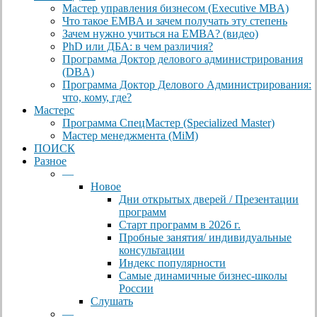
Мастер управления бизнесом (Executive MBA)
Что такое EMBA и зачем получать эту степень
Зачем нужно учиться на EMBA? (видео)
PhD или ДБА: в чем различия?
Программа Доктор делового администрирования
(DBА)
Программа Доктор Делового Администрирования:
что, кому, где?
Мастерс
Программа СпецМастер (Specialized Master)
Мастер менеджмента (MiM)
ПОИСК
Разное
—
Новое
Дни открытых дверей / Презентации
программ
Старт программ в 2026 г.
Пробные занятия/ индивидуальные
консультации
Индекс популярности
Самые динамичные бизнес-школы
России
Слушать
—