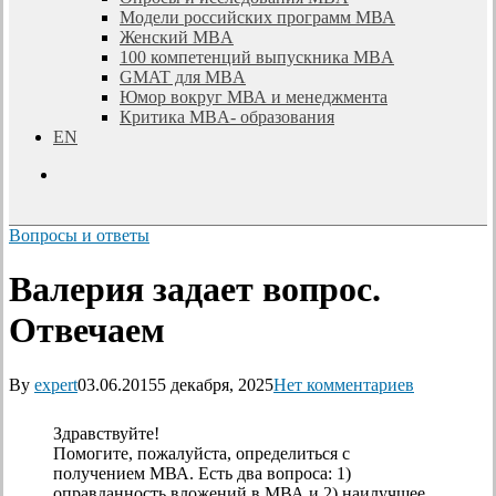
Модели российских программ МВА
Женский MBA
100 компетенций выпускника MBA
GMAT для MBA
Юмор вокруг МВА и менеджмента
Критика MBA- образования
EN
search
Вопросы и ответы
Валерия задает вопрос.
Отвечаем
By
expert
03.06.2015
5 декабря, 2025
Нет комментариев
Здравствуйте!
Помогите, пожалуйста, определиться с
получением МВА. Есть два вопроса: 1)
оправданность вложений в МВА и 2) наилучшее