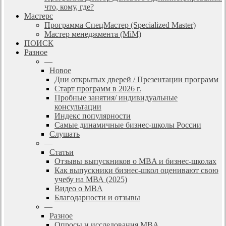
что, кому, где?
Мастерс
Программа СпецМастер (Specialized Master)
Мастер менеджмента (MiM)
ПОИСК
Разное
—
Новое
Дни открытых дверей / Презентации программ
Старт программ в 2026 г.
Пробные занятия/ индивидуальные
консультации
Индекс популярности
Самые динамичные бизнес-школы России
Слушать
—
Статьи
Отзывы выпускников о MBA и бизнес-школах
Как выпускники бизнес-школ оценивают свою
учебу на МВА (2025)
Видео о MBA
Благодарности и отзывы
—
Разное
Опросы и исследования MBA