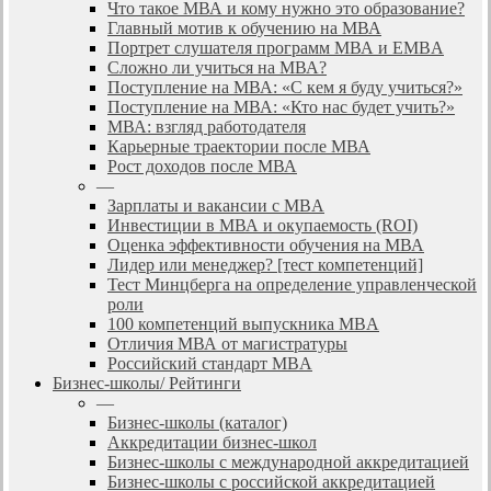
Что такое МВА и кому нужно это образование?
Главный мотив к обучению на МВА
Портрет слушателя программ МВА и EMBA
Сложно ли учиться на МВА?
Поступление на МВА: «С кем я буду учиться?»
Поступление на МВА: «Кто нас будет учить?»
МВА: взгляд работодателя
Карьерные траектории после МВА
Рост доходов после МВА
—
Зарплаты и вакансии с MBA
Инвестиции в МВА и окупаемость (ROI)
Оценка эффективности обучения на МВА
Лидер или менеджер? [тест компетенций]
Тест Минцберга на определение управленческой
роли
100 компетенций выпускника MBA
Отличия МВА от магистратуры
Российский стандарт MBA
Бизнес-школы/ Рейтинги
—
Бизнес-школы (каталог)
Аккредитации бизнес-школ
Бизнес-школы с международной аккредитацией
Бизнес-школы с российской аккредитацией