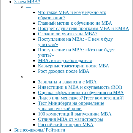
Close
Зачем MBA?
Menu
—
Что такое МВА и кому нужно это
образование?
Главный мотив к обучению на МВА
Портрет слушателя программ МВА и EMBA
Сложно ли учиться на МВА?
Поступление на МВА: «С кем я буду
учиться?»
Поступление на МВА: «Кто нас будет
учить?»
МВА: взгляд работодателя
Карьерные траектории после МВА
Рост доходов после МВА
—
Зарплаты и вакансии с MBA
Инвестиции в МВА и окупаемость (ROI)
Оценка эффективности обучения на МВА
Лидер или менеджер? [тест компетенций]
Тест Минцберга на определение
управленческой роли
100 компетенций выпускника MBA
Отличия МВА от магистратуры
Российский стандарт MBA
Бизнес-школы/ Рейтинги