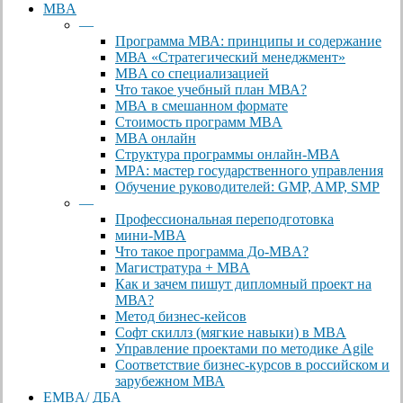
MBA
—
Программа МВА: принципы и содержание
МВА «Cтратегический менеджмент»
MBA со специализацией
Что такое учебный план МВА?
МВА в смешанном формате
Стоимость программ MBA
MBA онлайн
Cтруктура программы онлайн-MBA
MPA: мастер государственного управления
Обучение руководителей: GMP, AMP, SMP
—
Профессиональная переподготовка
мини-MBA
Что такое программа До-MBA?
Магистратура + MBA
Как и зачем пишут дипломный проект на
МВА?
Метод бизнес-кейсов
Софт скиллз (мягкие навыки) в MBA
Управление проектами по методике Agile
Соответствие бизнес-курсов в российском и
зарубежном МВА
EMBA/ ДБA