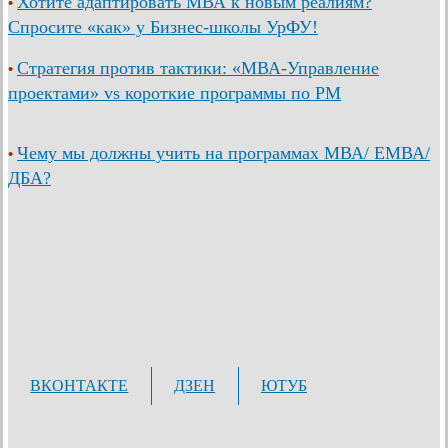
Хотите адаптировать МВА к новым реалиям?
•
Спросите «как» у Бизнес-школы УрФУ!
Стратегия против тактики: «МВА-Управление
•
проектами» vs короткие программы по PM
Чему мы должны учить на программах МВА/ ЕМВА/
•
ДБА?
ВКОНТАКТЕ
ДЗЕН
ЮТУБ