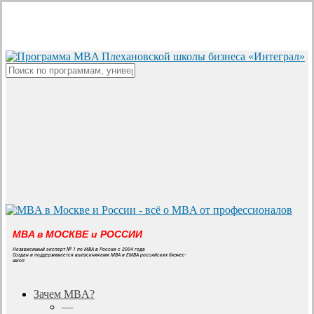
Skip
to
main
content
Close
Search
MBA в МОСКВЕ и РОССИИ
Независимый эксперт № 1 по MBA в России с 2004 года
Создан и поддерживается выпускниками MBA и EMBA российских бизнес-
школ
search
Menu
Зачем MBA?
—