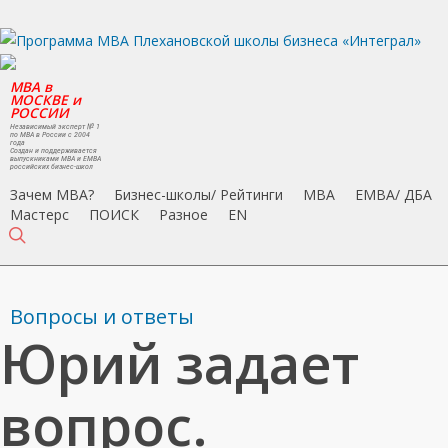
Skip
to
main
MBA в
content
МОСКВЕ и
РОССИИ
Независимый эксперт № 1
по MBA в России с 2004
года
Создан и поддерживается
выпускниками MBA и EMBA
российских бизнес-школ
Зачем MBA?
Бизнес-школы/ Рейтинги
MBA
EMBA/ ДБA
Мастерс
ПОИСК
Разное
EN
search
Вопросы и ответы
Юрий задает
вопрос.