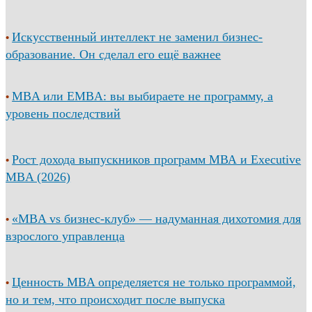
Искусственный интеллект не заменил бизнес-
•
образование. Он сделал его ещё важнее
MBA или EMBA: вы выбираете не программу, а
•
уровень последствий
Рост дохода выпускников программ МВА и Executive
•
MBA (2026)
«MBA vs бизнес-клуб» — надуманная дихотомия для
•
взрослого управленца
Ценность MBA определяется не только программой,
•
но и тем, что происходит после выпуска