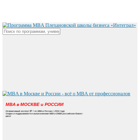
Skip
to
main
content
Close
Search
MBA в МОСКВЕ и РОССИИ
Независимый эксперт № 1 по MBA в России с 2004 года
Создан и поддерживается выпускниками MBA и EMBA российских бизнес-
школ