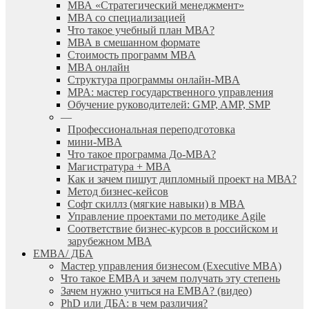
МВА «Cтратегический менеджмент»
MBA со специализацией
Что такое учебный план МВА?
МВА в смешанном формате
Стоимость программ MBA
MBA онлайн
Cтруктура программы онлайн-MBA
MPA: мастер государственного управления
Обучение руководителей: GMP, AMP, SMP
—
Профессиональная переподготовка
мини-MBA
Что такое программа До-MBA?
Магистратура + MBA
Как и зачем пишут дипломный проект на МВА?
Метод бизнес-кейсов
Софт скиллз (мягкие навыки) в MBA
Управление проектами по методике Agile
Соответствие бизнес-курсов в российском и
зарубежном МВА
EMBA/ ДБA
Мастер управления бизнесом (Executive MBA)
Что такое EMBA и зачем получать эту степень
Зачем нужно учиться на EMBA? (видео)
PhD или ДБА: в чем различия?