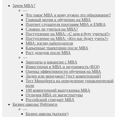
search
Menu
Зачем MBA?
—
Что такое МВА и кому нужно это образование?
Главный мотив к обучению на МВА
Портрет слушателя программ МВА и EMBA
Сложно ли учиться на МВА?
Поступление на МВА: «С кем я буду учиться?»
Поступление на МВА: «Кто нас будет учить?»
МВА: взгляд работодателя
Карьерные траектории после МВА
Рост доходов после МВА
—
Зарплаты и вакансии с MBA
Инвестиции в МВА и окупаемость (ROI)
Оценка эффективности обучения на МВА
Лидер или менеджер? [тест компетенций]
Тест Минцберга на определение управленческой
роли
100 компетенций выпускника MBA
Отличия МВА от магистратуры
Российский стандарт MBA
Бизнес-школы/ Рейтинги
—
Бизнес-школы (каталог)