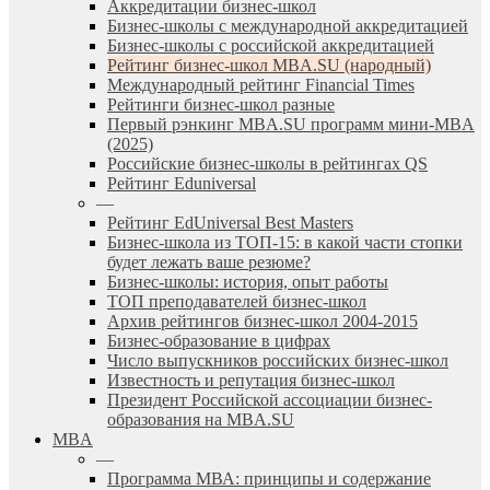
Аккредитации бизнес-школ
Бизнес-школы с международной аккредитацией
Бизнес-школы с российской аккредитацией
Рейтинг бизнес-школ MBA.SU (народный)
Международный рейтинг Financial Times
Рейтинги бизнес-школ разные
Первый рэнкинг MBA.SU программ мини-MBA
(2025)
Российские бизнес-школы в рейтингах QS
Рейтинг Eduniversal
—
Рейтинг EdUniversal Best Masters
Бизнес-школа из ТОП-15: в какой части стопки
будет лежать ваше резюме?
Бизнес-школы: история, опыт работы
ТОП преподавателей бизнес-школ
Архив рейтингов бизнес-школ 2004-2015
Бизнес-образование в цифрах
Число выпускников российских бизнес-школ
Известность и репутация бизнес-школ
Президент Российской ассоциации бизнес-
образования на MBA.SU
MBA
—
Программа МВА: принципы и содержание