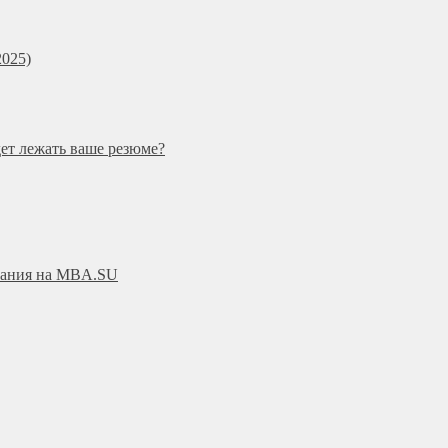
025)
дет лежать ваше резюме?
ования на MBA.SU