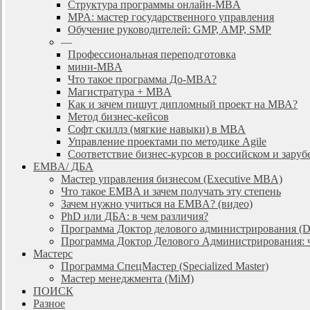
Cтруктура программы онлайн-MBA
MPA: мастер государственного управления
Обучение руководителей: GMP, AMP, SMP
—
Профессиональная переподготовка
мини-MBA
Что такое программа До-MBA?
Магистратура + MBA
Как и зачем пишут дипломный проект на МВА?
Метод бизнес-кейсов
Софт скиллз (мягкие навыки) в MBA
Управление проектами по методике Agile
Соответствие бизнес-курсов в российском и зар
EMBA/ ДБA
Мастер управления бизнесом (Executive MBA)
Что такое EMBA и зачем получать эту степень
Зачем нужно учиться на EMBA? (видео)
PhD или ДБА: в чем различия?
Программа Доктор делового администрирования (
Программа Доктор Делового Администрирования: чт
Мастерс
Программа СпецМастер (Specialized Master)
Мастер менеджмента (MiM)
ПОИСК
Разное