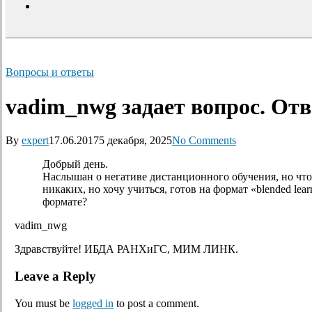
search
Вопросы и ответы
vadim_nwg задает вопрос. От
By
expert
17.06.2017
5 декабря, 2025
No Comments
Добрый день.
Наслышан о негативе дистанционного обучения, но чт
никаких, но хочу учиться, готов на формат «blended lea
формате?
vadim_nwg
Здравствуйте! ИБДА РАНХиГС, МИМ ЛИНК.
Leave a Reply
You must be
logged in
to post a comment.