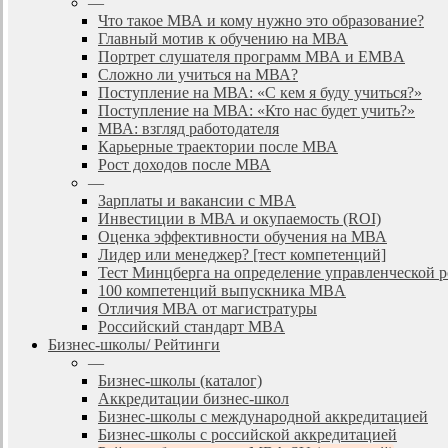
—
Что такое МВА и кому нужно это образование?
Главный мотив к обучению на МВА
Портрет слушателя программ МВА и EMBA
Сложно ли учиться на МВА?
Поступление на МВА: «С кем я буду учиться?»
Поступление на МВА: «Кто нас будет учить?»
МВА: взгляд работодателя
Карьерные траектории после МВА
Рост доходов после МВА
—
Зарплаты и вакансии с MBA
Инвестиции в МВА и окупаемость (ROI)
Оценка эффективности обучения на МВА
Лидер или менеджер? [тест компетенций]
Тест Минцберга на определение управленческой 
100 компетенций выпускника MBA
Отличия МВА от магистратуры
Российский стандарт MBA
Бизнес-школы/ Рейтинги
—
Бизнес-школы (каталог)
Аккредитации бизнес-школ
Бизнес-школы с международной аккредитацией
Бизнес-школы с российской аккредитацией