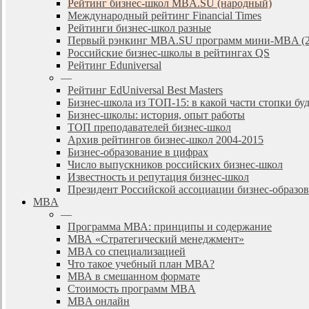
Рейтинг бизнес-школ MBA.SU (народный)
Международный рейтинг Financial Times
Рейтинги бизнес-школ разные
Первый рэнкинг MBA.SU программ мини-MBA (2
Российские бизнес-школы в рейтингах QS
Рейтинг Eduniversal
—
Рейтинг EdUniversal Best Masters
Бизнес-школа из ТОП-15: в какой части стопки бу
Бизнес-школы: история, опыт работы
ТОП преподавателей бизнес-школ
Архив рейтингов бизнес-школ 2004-2015
Бизнес-образование в цифрах
Число выпускников российских бизнес-школ
Известность и репутация бизнес-школ
Президент Российской ассоциации бизнес-образ
MBA
—
Программа МВА: принципы и содержание
МВА «Cтратегический менеджмент»
MBA со специализацией
Что такое учебный план МВА?
МВА в смешанном формате
Стоимость программ MBA
MBA онлайн