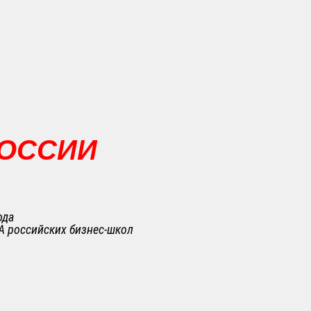
РОССИИ
ода
A российских бизнес-школ