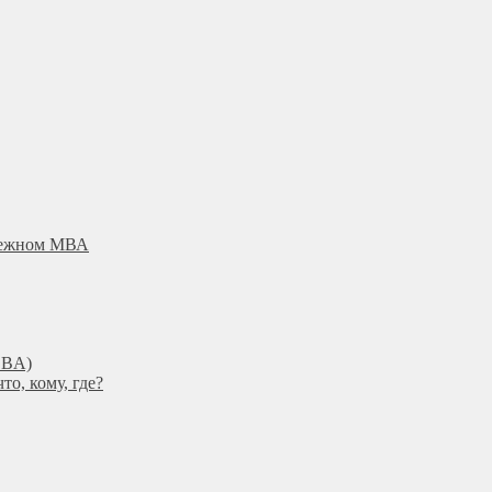
убежном МВА
DBА)
о, кому, где?