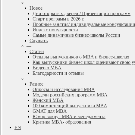
—
Новое
Дни открытых дверей / Презентации программ
Старт программ в 2026 г.
Пробные занятия/ индивидуальные консультаци
Индекс популярности
Самые динамичные бизнес-школы России
Слушать
—
Статьи
Отзывы выпускников о MBA и бизнес-школах
Как выпускники бизнес-школ оценивают свою у
Видео о MBA
Благодарности и отзывы
—
Разное
Опросы и исследования MBA
Модели российских программ МВА
Женский MBA
100 компетенций выпускника MBA
GMAT для MBA
Юмор вокруг МВА и менеджмента
Критика MBA- образования
EN