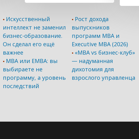
Искусственный
Рост дохода
•
•
интеллект не заменил
выпускников
бизнес-образование.
программ МВА и
Он сделал его ещё
Executive MBA (2026)
важнее
«MBA vs бизнес-клуб»
•
MBA или EMBA: вы
— надуманная
•
выбираете не
дихотомия для
программу, а уровень
взрослого управленца
последствий