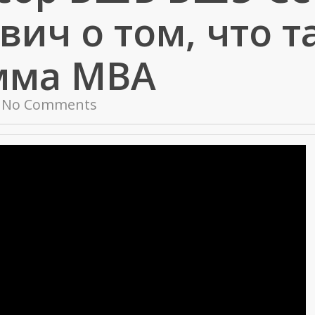
ич о том, что т
мма МВА
No Comments