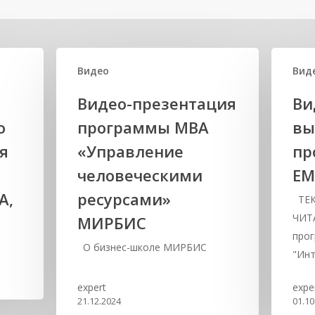
Видео
Вид
Видео-презентация
Ви
о
программы МВА
вы
я
«Управление
пр
человеческими
ЕМ
A,
ресурсами»
ТЕК
ЧИТ
МИРБИС
про
О бизнес-школе МИРБИС
"Инт
expert
expe
21.12.2024
01.10