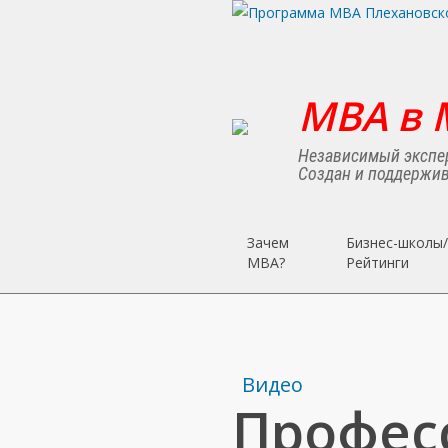
Skip
to
main
content
MBA в 
Независимый экспер
Создан и поддержив
Зачем
Бизнес-школы/
MBA?
Рейтинги
Видео
Профес