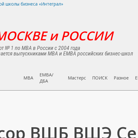
МОСКВЕ и РОССИИ
т № 1 по MBA в России с 2004 года
ается выпускниками MBA и EMBA российских бизнес-школ
EMBA/
MBA
Мастерс
ПОИСК
Разное
E
ДБA
сор ВШБ ВШЭ Се