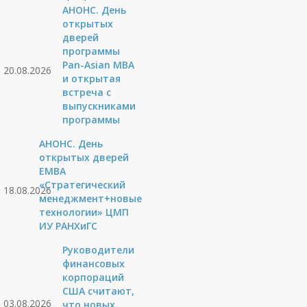
АНОНС. День
открытых
дверей
программы
Pan-Asian MBA
20.08.2026
и открытая
встреча с
выпускниками
программы
АНОНС. День
открытых дверей
ЕМВА
«Стратегический
18.08.2026
менеджмент+новые
технологии» ЦМП
ИУ РАНХиГС
Руководители
финансовых
корпораций
США считают,
03.08.2026
что новых