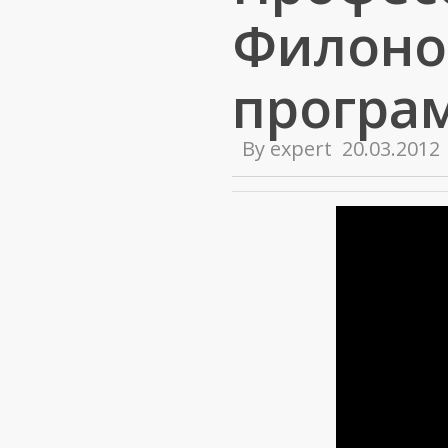
Филонов
програ
By
expert
20.03.2012