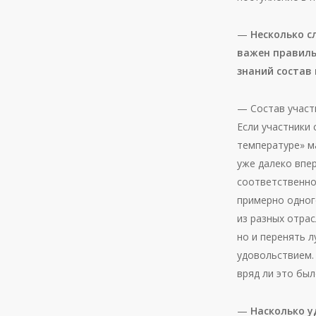
—
Несколько с
важен правиль
знаний состав
— Состав участ
Если участники
температуре» ма
уже далеко впер
соответственно
примерно одног
из разных отра
но и перенять л
удовольствием. 
вряд ли это бы
—
Насколько у