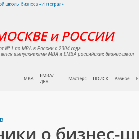
МОСКВЕ и РОССИИ
т № 1 по MBA в России с 2004 года
ается выпускниками MBA и EMBA российских бизнес-школ
EMBA/
MBA
Мастерс
ПОИСК
Разное
E
ДБA
в
ики о бизнес-ш