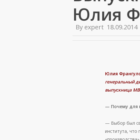
Юлия Ф
By
expert
18.09.2014
Юлия Франгул
генеральный д
выпускница МВ
— Почему для 
— Выбор был св
института, что 
«производства»