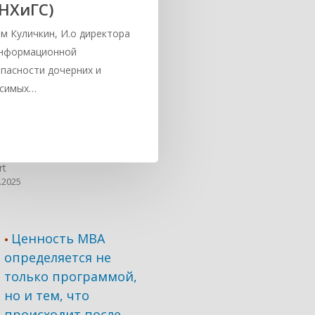
НХиГС)
м Куличкин, И.о директора
информационной
пасности дочерних и
исимых…
rt
.2025
Ценность MBA
•
определяется не
только программой,
но и тем, что
происходит после