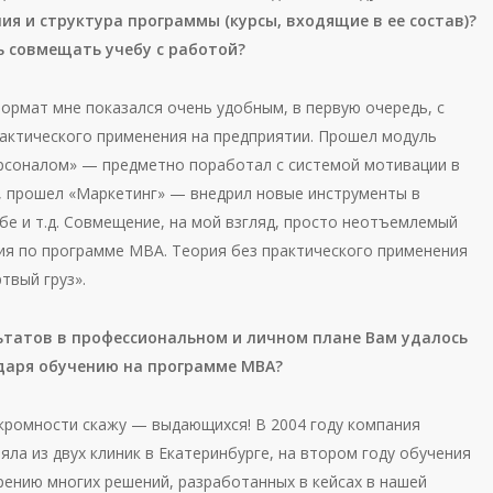
ия и структура программы (курсы, входящие в ее состав)?
ь совмещать учебу с работой?
рмат мне показался очень удобным, в первую очередь, с
рактического применения на предприятии. Прошел модуль
рсоналом» — предметно поработал с системой мотивации в
, прошел «Маркетинг» — внедрил новые инструменты в
бе и т.д. Совмещение, на мой взгляд, просто неотъемлемый
ия по программе МВА. Теория без практического применения
твый груз».
ьтатов в профессиональном и личном плане Вам удалось
даря обучению на программе МВА?
кромности скажу — выдающихся! В 2004 году компания
ла из двух клиник в Екатеринбурге, на втором году обучения
рению многих решений, разработанных в кейсах в нашей