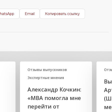
hatsApp
Email
Копировать ссылку
Отзывы выпускников
Отз
Экспертные мнения
Вы
Александр Кочкин:
Ар
«MBA помогла мне
(Ш
перейти от
ме