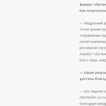
формат обучен
Как получалос
— Модульный фо
точки зрения п
«Управление пе
своей компании
рекламной служ
атрибут обучен
всего лишь «мер
— Каких резул
достичь благо
— Без лишней с
ЛИНЛАЙН состоя
благодаря внед