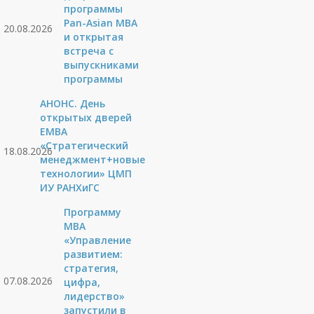
программы
Pan-Asian MBA
20.08.2026
и открытая
встреча с
выпускниками
программы
АНОНС. День
открытых дверей
ЕМВА
«Стратегический
18.08.2026
менеджмент+новые
технологии» ЦМП
ИУ РАНХиГС
Программу
MBA
«Управление
развитием:
стратегия,
07.08.2026
цифра,
лидерство»
запустили в