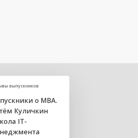
ывы выпускников
пускники о МВА.
тём Куличкин
кола IT-
неджмента