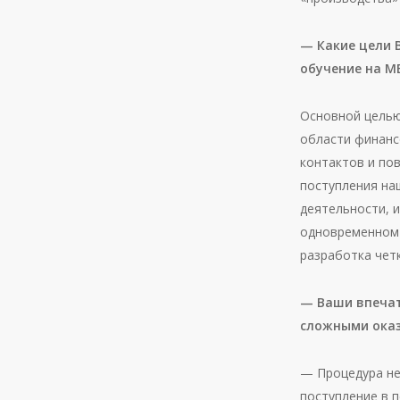
— Какие цели 
обучение на М
Основной целью
области финанс
контактов и по
поступления на
деятельности, 
одновременном 
разработка четк
— Ваши впечат
сложными оказ
— Процедура не
поступление в п