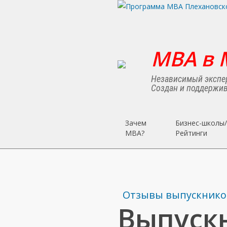
Skip
to
main
content
MBA в 
Независимый экспер
Создан и поддержив
Зачем
Бизнес-школы/
MBA?
Рейтинги
Отзывы выпускнико
Выпускн