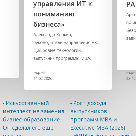
управления ИТ к
РА
пониманию
-
Артё
бизнеса»
по 
безо
Александр Кочкин,
зав
руководитель направления VK
Цифровые технологии,
выпускник программы MBA…
expert
expe
11.02.2026
23.12
Искусственный
Рост дохода
•
•
интеллект не заменил
выпускников
бизнес-образование.
программ МВА и
Он сделал его ещё
Executive MBA (2026)
важнее
«MBA vs бизнес-клуб»