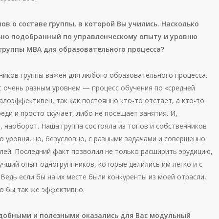
лов о составе группы, в которой Вы учились. Насколько
но подобранный по управленческому опыту и уровню
 группы МВА для образовательного процесса?
ников группы важен для любого образовательного процесса.
 с очень разным уровнем — процесс обучения по «средней
лоэффективен, так как постоянно кто-то отстает, а кто-то
еди и просто скучает, либо не посещает занятия. И,
, наоборот. Наша группа состояла из топов и собственников
о уровня, но, безусловно, с разными задачами и совершенно
слей. Последний факт позволил не только расширить эрудицию,
учший опыт одногруппников, которые делились им легко и с
Ведь если бы на их месте были конкуренты из моей отрасли,
ло бы так же эффективно.
добными и полезными оказались для Вас модульный