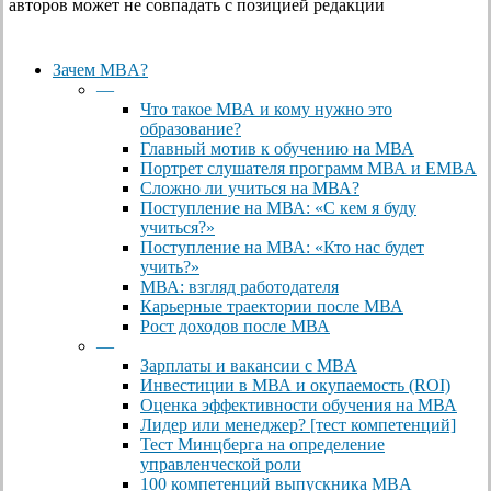
авторов может не совпадать с позицией редакции
Close
Зачем MBA?
Menu
—
Что такое МВА и кому нужно это
образование?
Главный мотив к обучению на МВА
Портрет слушателя программ МВА и EMBA
Сложно ли учиться на МВА?
Поступление на МВА: «С кем я буду
учиться?»
Поступление на МВА: «Кто нас будет
учить?»
МВА: взгляд работодателя
Карьерные траектории после МВА
Рост доходов после МВА
—
Зарплаты и вакансии с MBA
Инвестиции в МВА и окупаемость (ROI)
Оценка эффективности обучения на МВА
Лидер или менеджер? [тест компетенций]
Тест Минцберга на определение
управленческой роли
100 компетенций выпускника MBA