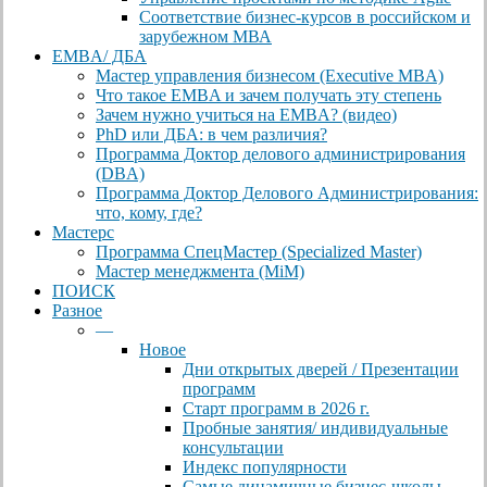
Соответствие бизнес-курсов в российском и
зарубежном МВА
EMBA/ ДБA
Мастер управления бизнесом (Executive MBA)
Что такое EMBA и зачем получать эту степень
Зачем нужно учиться на EMBA? (видео)
PhD или ДБА: в чем различия?
Программа Доктор делового администрирования
(DBА)
Программа Доктор Делового Администрирования:
что, кому, где?
Мастерс
Программа СпецМастер (Specialized Master)
Мастер менеджмента (MiM)
ПОИСК
Разное
—
Новое
Дни открытых дверей / Презентации
программ
Старт программ в 2026 г.
Пробные занятия/ индивидуальные
консультации
Индекс популярности
Самые динамичные бизнес-школы