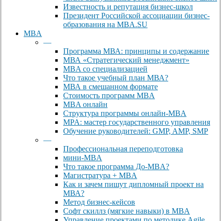
Известность и репутация бизнес-школ
Президент Российской ассоциации бизнес-
образования на MBA.SU
MBA
—
Программа МВА: принципы и содержание
МВА «Cтратегический менеджмент»
MBA со специализацией
Что такое учебный план МВА?
МВА в смешанном формате
Стоимость программ MBA
MBA онлайн
Cтруктура программы онлайн-MBA
MPA: мастер государственного управления
Обучение руководителей: GMP, AMP, SMP
—
Профессиональная переподготовка
мини-MBA
Что такое программа До-MBA?
Магистратура + MBA
Как и зачем пишут дипломный проект на
МВА?
Метод бизнес-кейсов
Софт скиллз (мягкие навыки) в MBA
Управление проектами по методике Agile