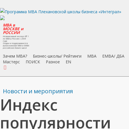
Skip
to
main
MBA в
content
МОСКВЕ и
РОССИИ
Независимый эксперт № 1
по MBA в России с 2004
года
Создан и поддерживается
выпускниками MBA и EMBA
российских бизнес-школ
Зачем MBA?
Бизнес-школы/ Рейтинги
MBA
EMBA/ ДБA
Мастерс
ПОИСК
Разное
EN
search
Новости и мероприятия
Индекс
популярности