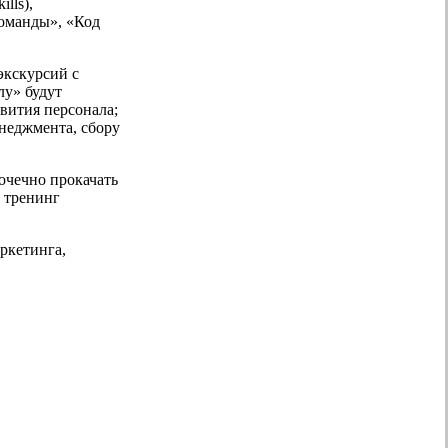
lls),
команды», «Код
экскурсий с
у» будут
вития персонала;
неджмента, сбору
очечно прокачать
 тренинг
ркетинга,