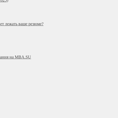
025)
дет лежать ваше резюме?
ования на MBA.SU