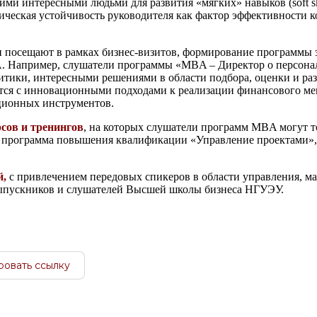
ми интересными людьми для развития «мягких» навыков (soft ski
ическая устойчивость руководителя как фактор эффективности 
и посещают в рамках бизнес-визитов, формирование программы 
. Например, слушатели программы «MBA – Директор о персонал
тики, интересными решениями в области подбора, оценки и раз
тся с инновационными подходами к реализации финансового ме
ционных инструментов.
сов и тренингов
, на которых слушатели программ MBA могут т
, программа повышения квалификации «Управление проектами»,
й,
с привлечением передовых спикеров в области управления, ма
выпускников и слушателей Высшей школы бизнеса НГУЭУ.
ровать ссылку