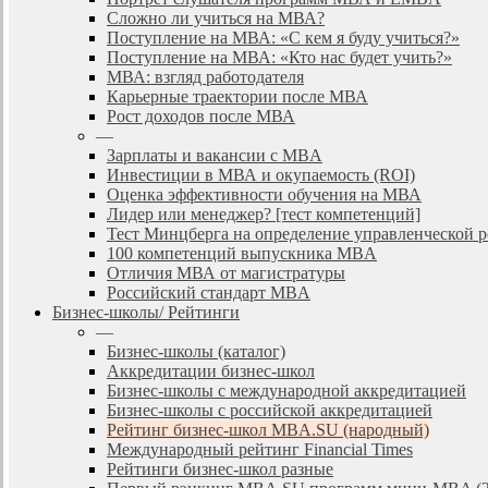
Сложно ли учиться на МВА?
Поступление на МВА: «С кем я буду учиться?»
Поступление на МВА: «Кто нас будет учить?»
МВА: взгляд работодателя
Карьерные траектории после МВА
Рост доходов после МВА
—
Зарплаты и вакансии с MBA
Инвестиции в МВА и окупаемость (ROI)
Оценка эффективности обучения на МВА
Лидер или менеджер? [тест компетенций]
Тест Минцберга на определение управленческой 
100 компетенций выпускника MBA
Отличия МВА от магистратуры
Российский стандарт MBA
Бизнес-школы/ Рейтинги
—
Бизнес-школы (каталог)
Аккредитации бизнес-школ
Бизнес-школы с международной аккредитацией
Бизнес-школы с российской аккредитацией
Рейтинг бизнес-школ MBA.SU (народный)
Международный рейтинг Financial Times
Рейтинги бизнес-школ разные