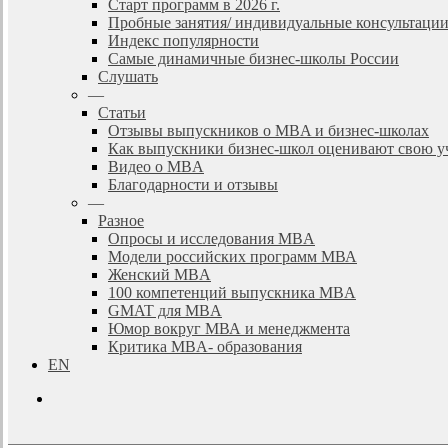
Старт программ в 2026 г.
Пробные занятия/ индивидуальные консультаци
Индекс популярности
Самые динамичные бизнес-школы России
Слушать
—
Статьи
Отзывы выпускников о MBA и бизнес-школах
Как выпускники бизнес-школ оценивают свою у
Видео о MBA
Благодарности и отзывы
—
Разное
Опросы и исследования MBA
Модели российских программ МВА
Женский MBA
100 компетенций выпускника MBA
GMAT для MBA
Юмор вокруг МВА и менеджмента
Критика MBA- образования
EN
search