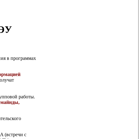
УЭУ
ия в программах
ормацией
олучат
упповой работы.
рмайнды,
ательского
A (встречи с