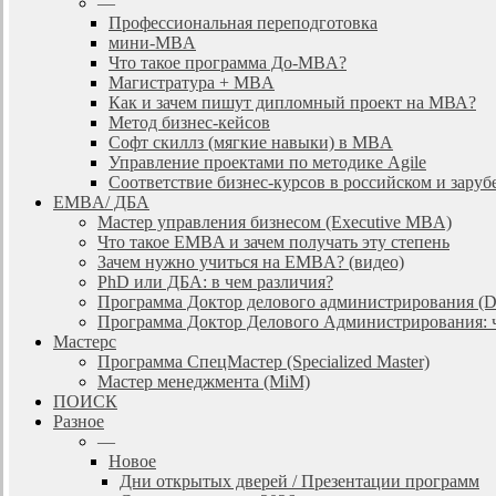
—
Профессиональная переподготовка
мини-MBA
Что такое программа До-MBA?
Магистратура + MBA
Как и зачем пишут дипломный проект на МВА?
Метод бизнес-кейсов
Софт скиллз (мягкие навыки) в MBA
Управление проектами по методике Agile
Соответствие бизнес-курсов в российском и зар
EMBA/ ДБA
Мастер управления бизнесом (Executive MBA)
Что такое EMBA и зачем получать эту степень
Зачем нужно учиться на EMBA? (видео)
PhD или ДБА: в чем различия?
Программа Доктор делового администрирования (
Программа Доктор Делового Администрирования: чт
Мастерс
Программа СпецМастер (Specialized Master)
Мастер менеджмента (MiM)
ПОИСК
Разное
—
Новое
Дни открытых дверей / Презентации программ