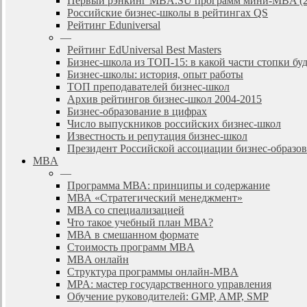
Первый рэнкинг MBA.SU программ мини-MBA (2
Российские бизнес-школы в рейтингах QS
Рейтинг Eduniversal
—
Рейтинг EdUniversal Best Masters
Бизнес-школа из ТОП-15: в какой части стопки бу
Бизнес-школы: история, опыт работы
ТОП преподавателей бизнес-школ
Архив рейтингов бизнес-школ 2004-2015
Бизнес-образование в цифрах
Число выпускников российских бизнес-школ
Известность и репутация бизнес-школ
Президент Российской ассоциации бизнес-образ
MBA
—
Программа МВА: принципы и содержание
МВА «Cтратегический менеджмент»
MBA со специализацией
Что такое учебный план МВА?
МВА в смешанном формате
Стоимость программ MBA
MBA онлайн
Cтруктура программы онлайн-MBA
MPA: мастер государственного управления
Обучение руководителей: GMP, AMP, SMP