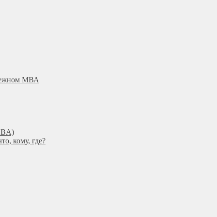
убежном МВА
DBА)
о, кому, где?