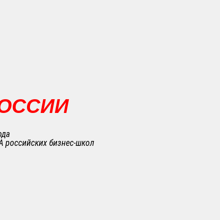
РОССИИ
ода
A российских бизнес-школ