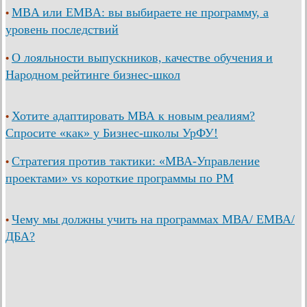
MBA или EMBA: вы выбираете не программу, а
•
уровень последствий
О лояльности выпускников, качестве обучения и
•
Народном рейтинге бизнес-школ
Хотите адаптировать МВА к новым реалиям?
•
Спросите «как» у Бизнес-школы УрФУ!
Стратегия против тактики: «МВА-Управление
•
проектами» vs короткие программы по PM
Чему мы должны учить на программах МВА/ ЕМВА/
•
ДБА?