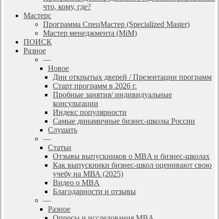
что, кому, где?
Мастерс
Программа СпецМастер (Specialized Master)
Мастер менеджмента (MiM)
ПОИСК
Разное
—
Новое
Дни открытых дверей / Презентации программ
Старт программ в 2026 г.
Пробные занятия/ индивидуальные
консультации
Индекс популярности
Самые динамичные бизнес-школы России
Слушать
—
Статьи
Отзывы выпускников о MBA и бизнес-школах
Как выпускники бизнес-школ оценивают свою
учебу на МВА (2025)
Видео о MBA
Благодарности и отзывы
—
Разное
Опросы и исследования MBA