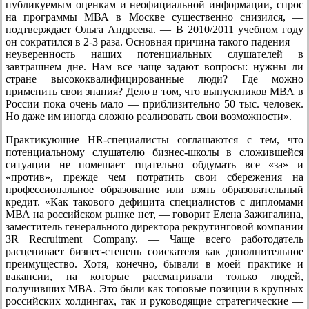
публикуемым оценкам и неофициальной информации, спрос
на программы МВА в Москве существенно снизился, —
подтверждает Ольга Андреева. — В 2010/2011 учебном году
он сократился в 2-3 раза. Основная причина такого падения —
неуверенность наших потенциальных слушателей в
завтрашнем дне. Нам все чаще задают вопросы: нужны ли
стране высококвалифицированные люди? Где можно
применить свои знания? Дело в том, что выпускников МВА в
России пока очень мало — приблизительно 50 тыс. человек.
Но даже им иногда сложно реализовать свои возможности».
Практикующие HR-специалисты соглашаются с тем, что
потенциальному слушателю бизнес-школы в сложившейся
ситуации не помешает тщательно обдумать все «за» и
«против», прежде чем потратить свои сбережения на
профессиональное образование или взять образовательный
кредит. «Как такового дефицита специалистов с дипломами
МВА на российском рынке нет, — говорит Елена Зажигалина,
заместитель генерального директора рекрутинговой компании
3R Recruitment Company. — Чаще всего работодатель
расценивает бизнес-степень соискателя как дополнительное
преимущество. Хотя, конечно, бывали в моей практике и
вакансии, на которые рассматривали только людей,
получивших МВА. Это были как топовые позиции в крупных
российских холдингах, так и руководящие стратегические —