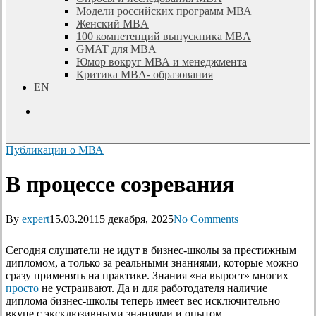
Модели российских программ МВА
Женский MBA
100 компетенций выпускника MBA
GMAT для MBA
Юмор вокруг МВА и менеджмента
Критика MBA- образования
EN
search
Публикации о МВА
В процессе созревания
By
expert
15.03.2011
5 декабря, 2025
No Comments
Сегодня слушатели не идут в бизнес-школы за престижным
дипломом, а только за реальными знаниями, которые можно
сразу применять на практике. Знания «на вырост» многих
просто
не устраивают. Да и для работодателя наличие
диплома бизнес-школы теперь имеет вес исключительно
вкупе с эксклюзивными знаниями и опытом.