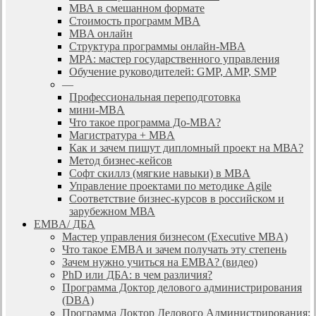
МВА в смешанном формате
Стоимость программ MBA
MBA онлайн
Cтруктура программы онлайн-MBA
MPA: мастер государственного управления
Обучение руководителей: GMP, AMP, SMP
—
Профессиональная переподготовка
мини-MBA
Что такое программа До-MBA?
Магистратура + MBA
Как и зачем пишут дипломный проект на МВА?
Метод бизнес-кейсов
Софт скиллз (мягкие навыки) в MBA
Управление проектами по методике Agile
Соответствие бизнес-курсов в российском и
зарубежном МВА
EMBA/ ДБA
Мастер управления бизнесом (Executive MBA)
Что такое EMBA и зачем получать эту степень
Зачем нужно учиться на EMBA? (видео)
PhD или ДБА: в чем различия?
Программа Доктор делового администрирования
(DBА)
Программа Доктор Делового Администрирования: