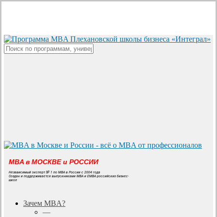
Skip
to
main
content
Close
Search
MBA в МОСКВЕ и РОССИИ
Независимый эксперт № 1 по MBA в России с 2004 года
Создан и поддерживается выпускниками MBA и EMBA российских бизнес-
школ
search
Menu
Зачем MBA?
—