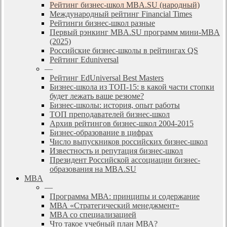
Рейтинг бизнес-школ MBA.SU (народный)
Международный рейтинг Financial Times
Рейтинги бизнес-школ разные
Первый рэнкинг MBA.SU программ мини-MBA
(2025)
Российские бизнес-школы в рейтингах QS
Рейтинг Eduniversal
—
Рейтинг EdUniversal Best Masters
Бизнес-школа из ТОП-15: в какой части стопки
будет лежать ваше резюме?
Бизнес-школы: история, опыт работы
ТОП преподавателей бизнес-школ
Архив рейтингов бизнес-школ 2004-2015
Бизнес-образование в цифрах
Число выпускников российских бизнес-школ
Известность и репутация бизнес-школ
Президент Российской ассоциации бизнес-
образования на MBA.SU
MBA
—
Программа МВА: принципы и содержание
МВА «Cтратегический менеджмент»
MBA со специализацией
Что такое учебный план МВА?