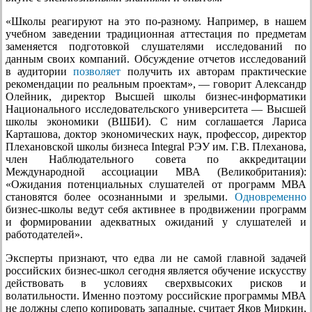
«Школы реагируют на это по-разному. Например, в нашем
учебном заведении традиционная аттестация по предметам
заменяется подготовкой слушателями исследований по
данным своих компаний. Обсуждение отчетов исследований
в аудитории
позволяет
получить их авторам практические
рекомендации по реальным проектам», — говорит Александр
Олейник, директор Высшей школы бизнес-информатики
Национального исследовательского университета — Высшей
школы экономики (ВШБИ). С ним соглашается Лариса
Карташова, доктор экономических наук, профессор, директор
Плехановской школы бизнеса Integral РЭУ им. Г.В. Плеханова,
член Наблюдательного совета по аккредитации
Международной ассоциации МВА (Великобритания):
«Ожидания потенциальных слушателей от программ МВА
становятся более осознанными и зрелыми.
Одновременно
бизнес-школы ведут себя активнее в продвижении программ
и формировании адекватных ожиданий у слушателей и
работодателей».
Эксперты признают, что едва ли не самой главной задачей
российских бизнес-школ сегодня является обучение искусству
действовать в условиях сверхвысоких рисков и
волатильности. Именно поэтому российские программы МВА
не должны слепо копировать западные, считает Яков Миркин,