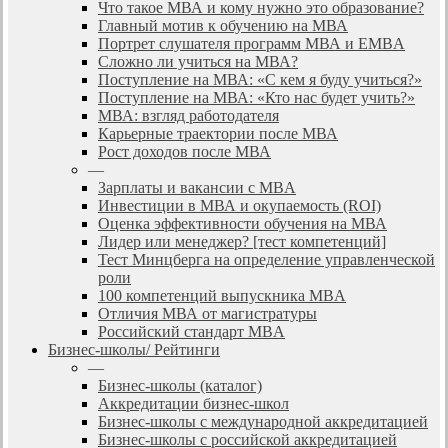
Что такое МВА и кому нужно это образование?
Главный мотив к обучению на МВА
Портрет слушателя программ МВА и EMBA
Сложно ли учиться на МВА?
Поступление на МВА: «С кем я буду учиться?»
Поступление на МВА: «Кто нас будет учить?»
МВА: взгляд работодателя
Карьерные траектории после МВА
Рост доходов после МВА
—
Зарплаты и вакансии с MBA
Инвестиции в МВА и окупаемость (ROI)
Оценка эффективности обучения на МВА
Лидер или менеджер? [тест компетенций]
Тест Минцберга на определение управленческой
роли
100 компетенций выпускника MBA
Отличия МВА от магистратуры
Российский стандарт MBA
Бизнес-школы/ Рейтинги
—
Бизнес-школы (каталог)
Аккредитации бизнес-школ
Бизнес-школы с международной аккредитацией
Бизнес-школы с российской аккредитацией