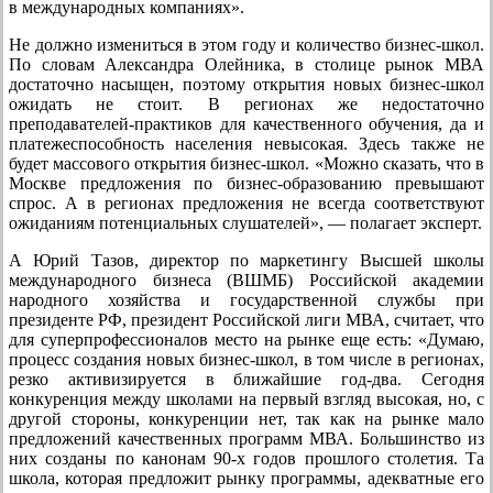
в международных компаниях».
Не должно измениться в этом году и количество бизнес-школ.
По словам Александра Олейника, в столице рынок МВА
достаточно насыщен, поэтому открытия новых бизнес-школ
ожидать не стоит. В регионах же недостаточно
преподавателей-практиков для качественного обучения, да и
платежеспособность населения невысокая. Здесь также не
будет массового открытия бизнес-школ. «Можно сказать, что в
Москве предложения по бизнес-образованию превышают
спрос. А в регионах предложения не всегда соответствуют
ожиданиям потенциальных слушателей», — полагает эксперт.
А Юрий Тазов, директор по маркетингу Высшей школы
международного бизнеса (ВШМБ) Российской академии
народного хозяйства и государственной службы при
президенте РФ, президент Российской лиги МВА, считает, что
для суперпрофессионалов место на рынке еще есть: «Думаю,
процесс создания новых бизнес-школ, в том числе в регионах,
резко активизируется в ближайшие год-два. Сегодня
конкуренция между школами на первый взгляд высокая, но, с
другой стороны, конкуренции нет, так как на рынке мало
предложений качественных программ МВА. Большинство из
них созданы по канонам 90-х годов прошлого столетия. Та
школа, которая предложит рынку программы, адекватные его