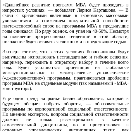
«Дальнейшее развитие программ МВА будет проходить в
непростых условиях, — добавляет Лариса Карташова. — В
связи с кризисными явлениями в экономике, массовыми
увольнениями и снижением покупательной способности
платежеспособный спрос на программы МВА в предыдущие
годы снижался. По ряду оценок, он упал на 40-50%. Несмотря
на появление прогрессивных тенденций в этой области,
положение будет оставаться сложным и в предстоящие годы».
Эксперт считает, что в этих условиях бизнес-школы будут
вынуждены использовать нестандартные и гибкие решения,
например, переходить к открытому набору в течение всего
года. Будет усиливаться ориентация на глобальные
межфункциональные и межотраслевые управленческие
(«дженералистские») программы, практиковаться дробление
программ МВА на отдельные модули (так называемый «МВА-
конструктор»).
Еще один тренд на рынке бизнес-образования, который в
будущем обещает набрать обороты, — образовательные
программы по корпоративной социальной ответственности.
По мнению экспертов, вопросы социальной ответственности
должны не только рассматриваться в качестве
самостоятельной дисциплины, но и присутствовать в
основных управленческих дисциплинах, таких как