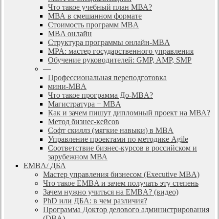
Что такое учебный план МВА?
МВА в смешанном формате
Стоимость программ MBA
MBA онлайн
Cтруктура программы онлайн-MBA
MPA: мастер государственного управления
Обучение руководителей: GMP, AMP, SMP
—
Профессиональная переподготовка
мини-MBA
Что такое программа До-MBA?
Магистратура + MBA
Как и зачем пишут дипломный проект на МВА?
Метод бизнес-кейсов
Софт скиллз (мягкие навыки) в MBA
Управление проектами по методике Agile
Соответствие бизнес-курсов в российском и
зарубежном МВА
EMBA/ ДБA
Мастер управления бизнесом (Executive MBA)
Что такое EMBA и зачем получать эту степень
Зачем нужно учиться на EMBA? (видео)
PhD или ДБА: в чем различия?
Программа Доктор делового администрирования
(DBА)