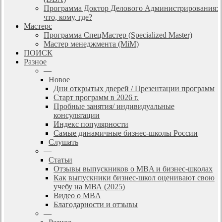
Программа Доктор Делового Администрирования:
что, кому, где?
Мастерс
Программа СпецМастер (Specialized Master)
Мастер менеджмента (MiM)
ПОИСК
Разное
—
Новое
Дни открытых дверей / Презентации программ
Старт программ в 2026 г.
Пробные занятия/ индивидуальные
консультации
Индекс популярности
Самые динамичные бизнес-школы России
Слушать
—
Статьи
Отзывы выпускников о MBA и бизнес-школах
Как выпускники бизнес-школ оценивают свою
учебу на МВА (2025)
Видео о MBA
Благодарности и отзывы
—