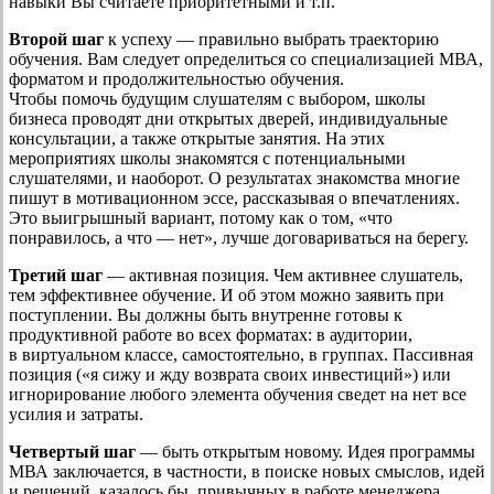
навыки Вы считаете приоритетными и т.п.
Второй шаг
к успеху — правильно выбрать траекторию
обучения. Вам следует определиться со специализацией МВА,
форматом и продолжительностью обучения.
Чтобы помочь будущим слушателям с выбором, школы
бизнеса проводят дни открытых дверей, индивидуальные
консультации, а также открытые занятия. На этих
мероприятиях школы знакомятся с потенциальными
слушателями, и наоборот. О результатах знакомства многие
пишут в мотивационном эссе, рассказывая о впечатлениях.
Это выигрышный вариант, потому как о том, «что
понравилось, а что — нет», лучше договариваться на берегу.
Третий шаг
— активная позиция. Чем активнее слушатель,
тем эффективнее обучение. И об этом можно заявить при
поступлении. Вы должны быть внутренне готовы к
продуктивной работе во всех форматах: в аудитории,
в виртуальном классе, самостоятельно, в группах. Пассивная
позиция («я сижу и жду возврата своих инвестиций») или
игнорирование любого элемента обучения сведет на нет все
усилия и затраты.
Четвертый шаг
— быть открытым новому. Идея программы
МВА заключается, в частности, в поиске новых смыслов, идей
и решений, казалось бы, привычных в работе менеджера