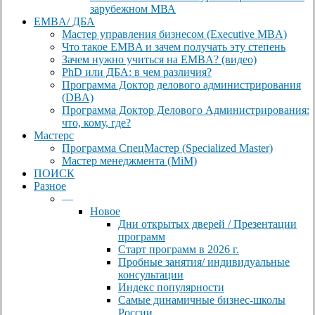
зарубежном МВА
EMBA/ ДБA
Мастер управления бизнесом (Executive MBA)
Что такое EMBA и зачем получать эту степень
Зачем нужно учиться на EMBA? (видео)
PhD или ДБА: в чем различия?
Программа Доктор делового администрирования
(DBА)
Программа Доктор Делового Администрирования:
что, кому, где?
Мастерс
Программа СпецМастер (Specialized Master)
Мастер менеджмента (MiM)
ПОИСК
Разное
—
Новое
Дни открытых дверей / Презентации
программ
Старт программ в 2026 г.
Пробные занятия/ индивидуальные
консультации
Индекс популярности
Самые динамичные бизнес-школы
России