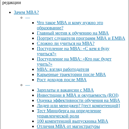
редакции
Close
Зачем MBA?
Menu
—
Что такое МВА и кому нужно это
образование?
Главный мотив к обучению на МВА
Портрет слушателя программ МВА и EMBA
Сложно ли учиться на МВА?
Поступление на МВА: «С кем я буду
учиться?»
Поступление на МВА: «Кто нас будет
учить?»
МВА: взгляд работодателя
Карьерные траектории после МВА
Рост доходов после МВА
—
Зарплаты и вакансии с MBA
Инвестиции в МВА и окупаемость (ROI)
Оценка эффективности обучения на МВА
Лидер или менеджер? [тест компетенций]
Тест Минцберга на определение
управленческой роли
100 компетенций выпускника MBA
Отличия МВА от магистратуры