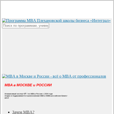
Skip
to
main
content
Close
Search
MBA в МОСКВЕ и РОССИИ
Независимый эксперт № 1 по MBA в России с 2004 года
Создан и поддерживается выпускниками MBA и EMBA российских бизнес-
школ
search
Menu
Зачем MBA?