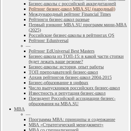
Бизнес-школы с российской аккредитацией
Рейтинг бизнес-школ MBA.SU (народный)
Международный рейтинг Financial Times
Рейтинги бизнес-школ разные
Первый рэнкинг MBA.SU программ мини-MBA
(2025)
Российские бизнес-школы в рейтингах QS
Рейтинг Eduniversal
—
Рейтинг EdUniversal Best Masters
Бизнес-школа из ТОП-15: в какой части стопки
будет лежать ваше резюме?
Бизнес-школы: история, опыт работы
ТОП преподавателей бизнес-школ
Архив рейтингов бизнес-школ 2004-2015
Бизнес-образование в цифрах
Число выпускников российских бизнес-школ
Известность и репутация бизнес-школ
Президент Российской ассоциации бизнес-
образования на MBA.SU
MBA
—
Программа МВА: принципы и содержание
МВА «Cтратегический менеджмент»
MBA со специализацией