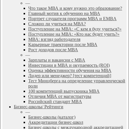
—
Что такое МВА и кому нужно это образование?
Главный мотив к обучению на МВА
Портрет слушателя программ МВА и EMBA
Сложно ли учиться на МВА?
Поступление на МВА: «С кем я буду учиться?»
Поступление на МВА: «Кто нас будет учить?»
МВА: взгляд работодателя
Карьерные траектории после МВА
Рост доходов после МВА
—
Зарплаты и вакансии с MBA
Инвестиции в МВА и окупаемость (ROI)
Оценка эффективности обучения на МВА
Лидер или менеджер? [тест компетенций]
Тест Минцберга на определение управленческой
роли
100 компетенций выпускника MBA
Отличия МВА от магистратуры
Российский стандарт MBA
Бизнес-школы/ Рейтинги
—
Бизнес-школы (каталог)
Аккредитации бизнес-школ
Бизнес-школы с международной аккредитацией