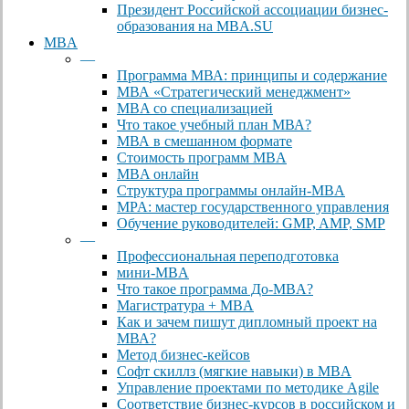
Президент Российской ассоциации бизнес-
образования на MBA.SU
MBA
—
Программа МВА: принципы и содержание
МВА «Cтратегический менеджмент»
MBA со специализацией
Что такое учебный план МВА?
МВА в смешанном формате
Стоимость программ MBA
MBA онлайн
Cтруктура программы онлайн-MBA
MPA: мастер государственного управления
Обучение руководителей: GMP, AMP, SMP
—
Профессиональная переподготовка
мини-MBA
Что такое программа До-MBA?
Магистратура + MBA
Как и зачем пишут дипломный проект на
МВА?
Метод бизнес-кейсов
Софт скиллз (мягкие навыки) в MBA
Управление проектами по методике Agile
Соответствие бизнес-курсов в российском и