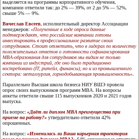
выделяется на программы корпоративного обучения,
компании ответили так: до 2% — 39%, от 2 до 5% — 52%,
свыше 5% — 9%.
Вячеслав Евсеев
, исполнительный директор Ассоциации
менеджеров:
«Полученные в ходе опроса данные
подтверждают, что российские компании готовы
инвестировать в профессиональное развитие своих
сотрудников. Стоит отметить, что в лидерах по количеству
положительных ответов о готовности софинансирования
MBA-образования для сотрудников мы видим не только
компании из индустрий, где оно было традиционно
востребовано (IT, ритейл, финансы), но и из промышленного
сектора: металлургия, горнодобывающая промышленность»
.
Параллельно Высшая школа бизнеса НИУ ВШЭ провела
опрос своих выпускников программ MBA. На вопросы
анкеты ответили свыше 115 выпускников 2020 и 2021 годов
выпуска.
На вопрос:
«Даёт ли диплом MBA преимущества при
приеме на работу?»
утвердительно ответили 42%
опрошенных.
На вопрос:
«Изменилась ли Ваша карьерная траектория