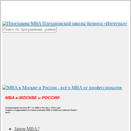
Skip
to
main
content
Close
Search
MBA в МОСКВЕ и РОССИИ
Независимый эксперт № 1 по MBA в России с 2004 года
Создан и поддерживается выпускниками MBA и EMBA российских бизнес-
школ
search
Menu
Зачем MBA?