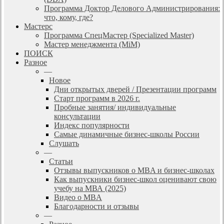
Программа Доктор Делового Администрирования:
что, кому, где?
Мастерс
Программа СпецМастер (Specialized Master)
Мастер менеджмента (MiM)
ПОИСК
Разное
—
Новое
Дни открытых дверей / Презентации программ
Старт программ в 2026 г.
Пробные занятия/ индивидуальные
консультации
Индекс популярности
Самые динамичные бизнес-школы России
Слушать
—
Статьи
Отзывы выпускников о MBA и бизнес-школах
Как выпускники бизнес-школ оценивают свою
учебу на МВА (2025)
Видео о MBA
Благодарности и отзывы
—