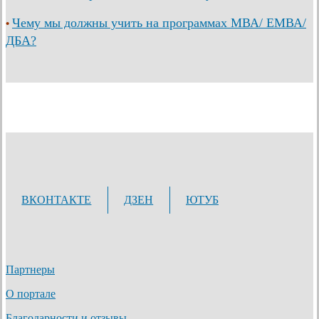
Чему мы должны учить на программах МВА/ ЕМВА/
•
ДБА?
ВКОНТАКТЕ
ДЗЕН
ЮТУБ
Партнеры
О портале
Благодарности и отзывы