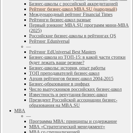
Бизнес-школы с российской аккредитацией
Рейтинг бизнес-школ MBA.SU (народный)
Международный рейтинг Financial Times
Рейтинги бизнес-школ разные
Первый рэнкинг MBA.SU программ мини-MBA
(2025)
Российские бизнес-школы в рейтингах QS
Рейтинг Eduniversal
—
Рейтинг EdUniversal Best Masters
Бизнес-школа из ТОП-15: в какой части стопки
будет лежать ваше резюме?
Бизнес-школы: история, опыт работы
ТОП преподавателей бизнес-школ
Архив рейтингов бизнес-школ 2004-2015
Бизнес-образование в цифрах
Число выпускников российских бизнес-школ
Известность и репутация бизнес-школ
Президент Российской ассоциации бизнес-
образования на MBA.SU
MBA
—
Программа МВА: принципы и содержание
МВА «Cтратегический менеджмент»
MBA со специализацией