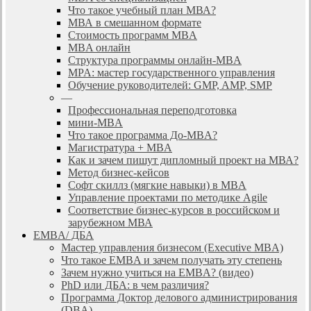
Что такое учебный план МВА?
МВА в смешанном формате
Стоимость программ MBA
MBA онлайн
Cтруктура программы онлайн-MBA
MPA: мастер государственного управления
Обучение руководителей: GMP, AMP, SMP
—
Профессиональная переподготовка
мини-MBA
Что такое программа До-MBA?
Магистратура + MBA
Как и зачем пишут дипломный проект на МВА?
Метод бизнес-кейсов
Софт скиллз (мягкие навыки) в MBA
Управление проектами по методике Agile
Соответствие бизнес-курсов в российском и
зарубежном МВА
EMBA/ ДБA
Мастер управления бизнесом (Executive MBA)
Что такое EMBA и зачем получать эту степень
Зачем нужно учиться на EMBA? (видео)
PhD или ДБА: в чем различия?
Программа Доктор делового администрирования
(DBА)