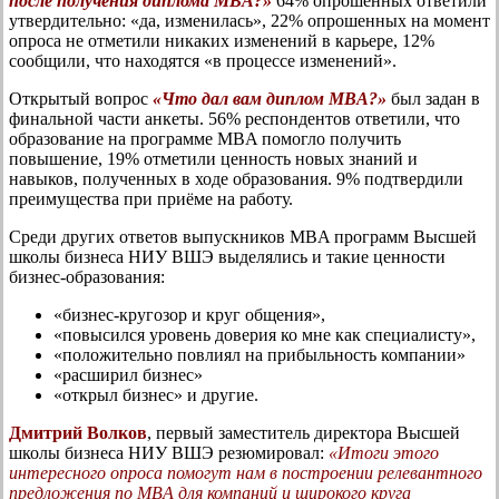
после получения диплома MBA?»
64% опрошенных ответили
утвердительно: «да, изменилась», 22% опрошенных на момент
опроса не отметили никаких изменений в карьере, 12%
сообщили, что находятся «в процессе изменений».
Открытый вопрос
«Что дал вам диплом MBA?»
был задан в
финальной части анкеты. 56% респондентов ответили, что
образование на программе MBA помогло получить
повышение, 19% отметили ценность новых знаний и
навыков, полученных в ходе образования. 9% подтвердили
преимущества при приёме на работу.
Среди других ответов выпускников MBA программ Высшей
школы бизнеса НИУ ВШЭ выделялись и такие ценности
бизнес-образования:
«бизнес-кругозор и круг общения»,
«повысился уровень доверия ко мне как специалисту»,
«положительно повлиял на прибыльность компании»
«расширил бизнес»
«открыл бизнес» и другие.
Дмитрий Волков
, первый заместитель директора Высшей
школы бизнеса НИУ ВШЭ резюмировал:
«Итоги этого
интересного опроса помогут нам в построении релевантного
предложения по MBA для компаний и широкого круга