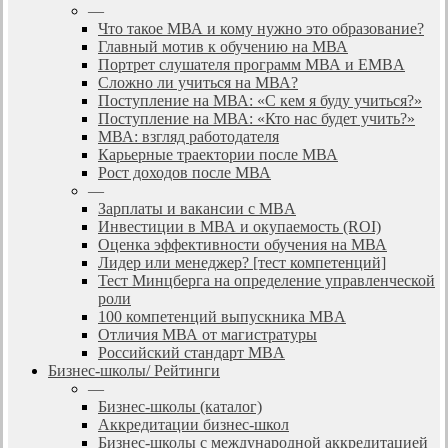
—
Что такое МВА и кому нужно это образование?
Главный мотив к обучению на МВА
Портрет слушателя программ МВА и EMBA
Сложно ли учиться на МВА?
Поступление на МВА: «С кем я буду учиться?»
Поступление на МВА: «Кто нас будет учить?»
МВА: взгляд работодателя
Карьерные траектории после МВА
Рост доходов после МВА
—
Зарплаты и вакансии с MBA
Инвестиции в МВА и окупаемость (ROI)
Оценка эффективности обучения на МВА
Лидер или менеджер? [тест компетенций]
Тест Минцберга на определение управленческой
роли
100 компетенций выпускника MBA
Отличия МВА от магистратуры
Российский стандарт MBA
Бизнес-школы/ Рейтинги
—
Бизнес-школы (каталог)
Аккредитации бизнес-школ
Бизнес-школы с международной аккредитацией