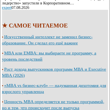
лидерство» запустили в Корпоративном…
expert
07.08.2026
★ САМОЕ ЧИТАЕМОЕ
Искусственный интеллект не заменил бизнес-
•
образование. Он сделал его ещё важнее
MBA или EMBA: вы выбираете не программу, а
•
уровень последствий
Рост дохода выпускников программ МВА и Executive
•
MBA (2026)
«MBA vs бизнес-клуб» — надуманная дихотомия для
•
взрослого управленца
Ценность MBA определяется не только программой,
•
но и тем, что происходит после выпуска