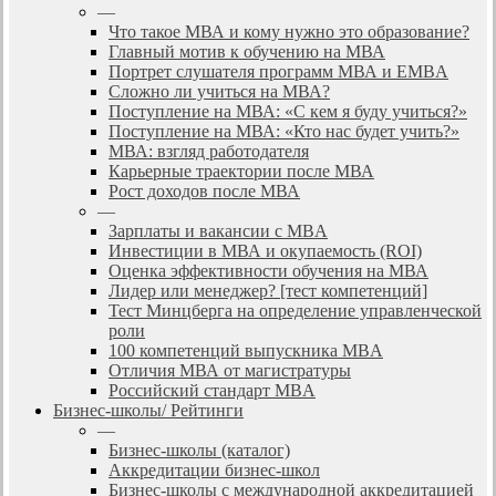
—
Что такое МВА и кому нужно это образование?
Главный мотив к обучению на МВА
Портрет слушателя программ МВА и EMBA
Сложно ли учиться на МВА?
Поступление на МВА: «С кем я буду учиться?»
Поступление на МВА: «Кто нас будет учить?»
МВА: взгляд работодателя
Карьерные траектории после МВА
Рост доходов после МВА
—
Зарплаты и вакансии с MBA
Инвестиции в МВА и окупаемость (ROI)
Оценка эффективности обучения на МВА
Лидер или менеджер? [тест компетенций]
Тест Минцберга на определение управленческой
роли
100 компетенций выпускника MBA
Отличия МВА от магистратуры
Российский стандарт MBA
Бизнес-школы/ Рейтинги
—
Бизнес-школы (каталог)
Аккредитации бизнес-школ
Бизнес-школы с международной аккредитацией