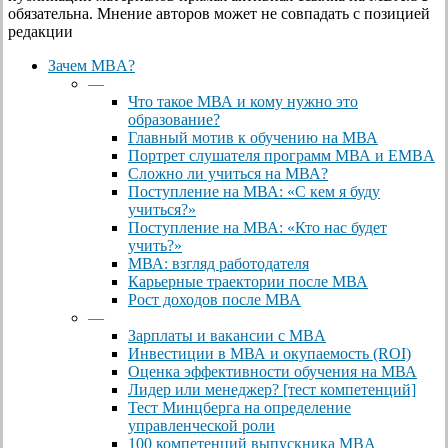
обязательна. Мнение авторов может не совпадать с позицией
редакции
Close
Зачем MBA?
Menu
—
Что такое МВА и кому нужно это
образование?
Главный мотив к обучению на МВА
Портрет слушателя программ МВА и EMBA
Сложно ли учиться на МВА?
Поступление на МВА: «С кем я буду
учиться?»
Поступление на МВА: «Кто нас будет
учить?»
МВА: взгляд работодателя
Карьерные траектории после МВА
Рост доходов после МВА
—
Зарплаты и вакансии с MBA
Инвестиции в МВА и окупаемость (ROI)
Оценка эффективности обучения на МВА
Лидер или менеджер? [тест компетенций]
Тест Минцберга на определение
управленческой роли
100 компетенций выпускника MBA