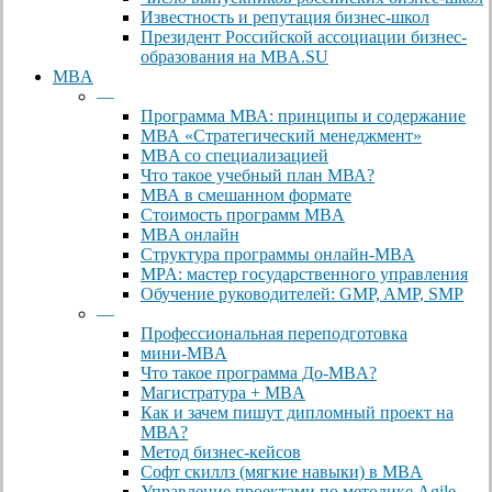
Известность и репутация бизнес-школ
Президент Российской ассоциации бизнес-
образования на MBA.SU
MBA
—
Программа МВА: принципы и содержание
МВА «Cтратегический менеджмент»
MBA со специализацией
Что такое учебный план МВА?
МВА в смешанном формате
Стоимость программ MBA
MBA онлайн
Cтруктура программы онлайн-MBA
MPA: мастер государственного управления
Обучение руководителей: GMP, AMP, SMP
—
Профессиональная переподготовка
мини-MBA
Что такое программа До-MBA?
Магистратура + MBA
Как и зачем пишут дипломный проект на
МВА?
Метод бизнес-кейсов
Софт скиллз (мягкие навыки) в MBA
Управление проектами по методике Agile