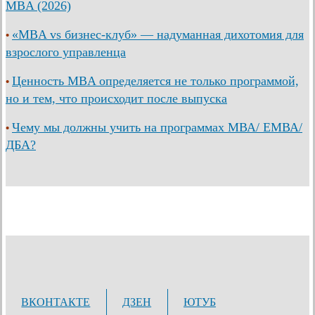
MBA (2026)
«MBA vs бизнес-клуб» — надуманная дихотомия для
•
взрослого управленца
Ценность MBA определяется не только программой,
•
но и тем, что происходит после выпуска
Чему мы должны учить на программах МВА/ ЕМВА/
•
ДБА?
ВКОНТАКТЕ
ДЗЕН
ЮТУБ