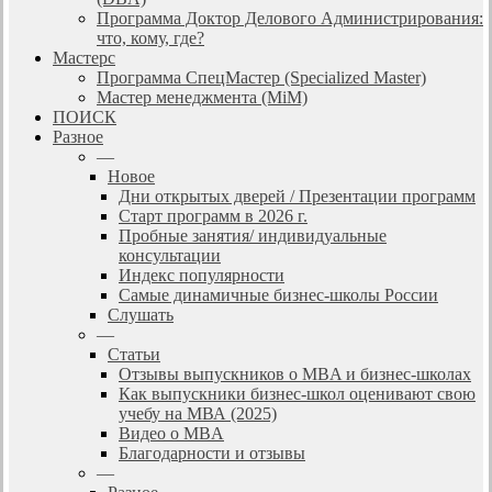
Программа Доктор Делового Администрирования:
что, кому, где?
Мастерс
Программа СпецМастер (Specialized Master)
Мастер менеджмента (MiM)
ПОИСК
Разное
—
Новое
Дни открытых дверей / Презентации программ
Старт программ в 2026 г.
Пробные занятия/ индивидуальные
консультации
Индекс популярности
Самые динамичные бизнес-школы России
Слушать
—
Статьи
Отзывы выпускников о MBA и бизнес-школах
Как выпускники бизнес-школ оценивают свою
учебу на МВА (2025)
Видео о MBA
Благодарности и отзывы
—