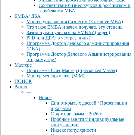
Соответствие бизнес-курсов в российском и
зарубежном МВА
EMBA/ ДБA
Мастер управления бизнесом (Executive MBA)
Что такое EMBA и зачем получать эту степень
Зачем нужно учиться на EMBA? (видео)
PhD или ДБА: в чем различия?
Программа Доктор делового администрирования
(DBА)
Программа Доктор Делового Администрирования:
что, кому, где?
Мастерс
Программа СпецМастер (Specialized Master)
Мастер менеджмента (MiM)
ПОИСК
Разное
—
Новое
Дни открытых дверей / Презентации
программ
Старт программ в 2026 г.
Пробные занятия/ индивидуальные
консультации
Индекс популярности