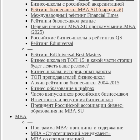
Бизнес-школы с российской аккредитацией
Рейтинг бизнес-школ MBA.SU (народный)
Международный рейтинг Financial Times
Рейтинги бизнес-школ разные
Первый рэнкинг MBA.SU программ мини-MBA
(2025)
Российские бизнес-школы в рейтингах QS
Рейтинг Eduniversal
—
Рейтинг EdUniversal Best Masters
Бизнес-школа из ТОП-15: в какой части стопки
будет лежать ваше резюме?
Бизнес-школы: история, опыт работы
ТОП преподавателей бизнес-школ
Архив рейтингов бизнес-школ 2004-2015
Бизнес-образование в цифрах
Число выпускников российских бизнес-школ
Известность и репутация бизнес-школ
Президент Российской ассоциации бизнес-
образования на MBA.SU
MBA
—
Программа МВА: принципы и содержание
МВА «Cтратегический менеджмент»
MBA со специализацией