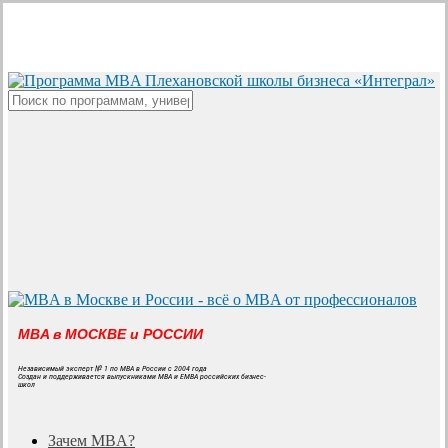
Skip
to
main
content
Close
Search
MBA в МОСКВЕ и РОССИИ
Независимый эксперт № 1 по MBA в России с 2004 года
Создан и поддерживается выпускниками MBA и EMBA российских бизнес-
школ
search
Menu
Зачем MBA?