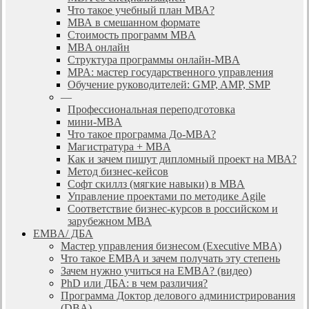
Что такое учебный план МВА?
МВА в смешанном формате
Стоимость программ MBA
MBA онлайн
Cтруктура программы онлайн-MBA
MPA: мастер государственного управления
Обучение руководителей: GMP, AMP, SMP
—
Профессиональная переподготовка
мини-MBA
Что такое программа До-MBA?
Магистратура + MBA
Как и зачем пишут дипломный проект на МВА?
Метод бизнес-кейсов
Софт скиллз (мягкие навыки) в MBA
Управление проектами по методике Agile
Соответствие бизнес-курсов в российском и
зарубежном МВА
EMBA/ ДБA
Мастер управления бизнесом (Executive MBA)
Что такое EMBA и зачем получать эту степень
Зачем нужно учиться на EMBA? (видео)
PhD или ДБА: в чем различия?
Программа Доктор делового администрирования
(DBА)