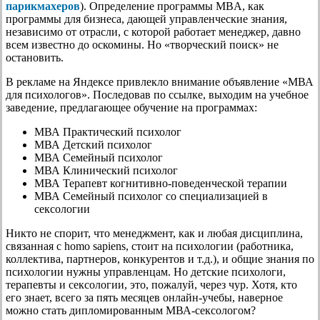
парикмахеров
). Определение программы MBA, как
программы для бизнеса, дающей управленческие знания,
независимо от отрасли, с которой работает менеджер, давно
всем известно до оскомины. Но «творческий поиск» не
остановить.
В рекламе на Яндексе привлекло внимание объявление «МВА
для психологов». Последовав по ссылке, выходим на учебное
заведение, предлагающее обучение на программах:
МВА Практический психолог
МВА Детский психолог
МВА Семейный психолог
МВА Клинический психолог
МВА Терапевт когнитивно-поведенческой терапии
МВА Семейный психолог со специализацией в
сексологии
Никто не спорит, что менеджмент, как и любая дисциплина,
связанная с homo sapiens, стоит на психологии (работника,
коллектива, партнеров, конкурентов и т.д.), и общие знания по
психологии нужны управленцам. Но детские психологи,
терапевты и сексологии, это, пожалуй, через чур. Хотя, кто
его знает, всего за пять месяцев онлайн-учебы, наверное
можно стать дипломированным МВА-сексологом?