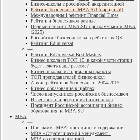
Бизнес-школы с российской аккредитацией
Рейтинг бизнес-школ MBA.SU (народный)
Международный рейтинг Financial Times
Рейтинги бизнес-школ разные
Первый рэнкинг MBA.SU программ мини-MBA
(2025)
Российские бизнес-школы в рейтингах QS
Рейтинг Eduniversal
—
Рейтинг EdUniversal Best Masters
Бизнес-школа из ТОП-15: в какой части стопки
будет лежать ваше резюме?
Бизнес-школы: история, опыт работы
ТОП преподавателей бизнес-школ
Архив рейтингов бизнес-школ 2004-2015
Бизнес-образование в цифрах
Число выпускников российских бизнес-школ
Известность и репутация бизнес-школ
Президент Российской ассоциации бизнес-
образования на MBA.SU
MBA
—
Программа МВА: принципы и содержание
МВА «Cтратегический менеджмент»
MBA со специализацией