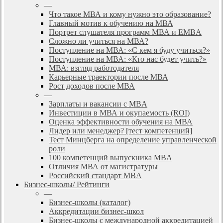
—
Что такое МВА и кому нужно это образование?
Главный мотив к обучению на МВА
Портрет слушателя программ МВА и EMBA
Сложно ли учиться на МВА?
Поступление на МВА: «С кем я буду учиться?»
Поступление на МВА: «Кто нас будет учить?»
МВА: взгляд работодателя
Карьерные траектории после МВА
Рост доходов после МВА
—
Зарплаты и вакансии с MBA
Инвестиции в МВА и окупаемость (ROI)
Оценка эффективности обучения на МВА
Лидер или менеджер? [тест компетенций]
Тест Минцберга на определение управленческой
роли
100 компетенций выпускника MBA
Отличия МВА от магистратуры
Российский стандарт MBA
Бизнес-школы/ Рейтинги
—
Бизнес-школы (каталог)
Аккредитации бизнес-школ
Бизнес-школы с международной аккредитацией