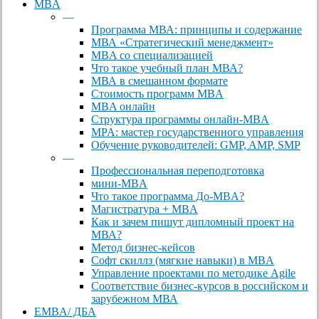
MBA
—
Программа МВА: принципы и содержание
МВА «Cтратегический менеджмент»
MBA со специализацией
Что такое учебный план МВА?
МВА в смешанном формате
Стоимость программ MBA
MBA онлайн
Cтруктура программы онлайн-MBA
MPA: мастер государственного управления
Обучение руководителей: GMP, AMP, SMP
—
Профессиональная переподготовка
мини-MBA
Что такое программа До-MBA?
Магистратура + MBA
Как и зачем пишут дипломный проект на
МВА?
Метод бизнес-кейсов
Софт скиллз (мягкие навыки) в MBA
Управление проектами по методике Agile
Соответствие бизнес-курсов в российском и
зарубежном МВА
EMBA/ ДБA