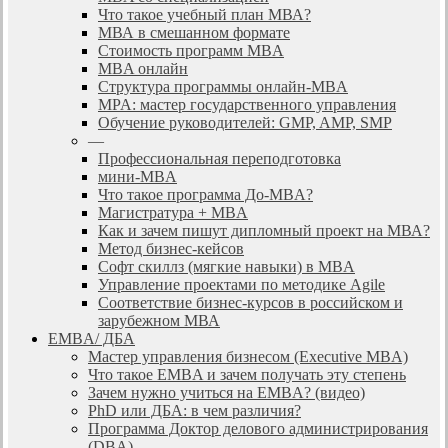
Что такое учебный план МВА?
МВА в смешанном формате
Стоимость программ MBA
MBA онлайн
Cтруктура программы онлайн-MBA
MPA: мастер государственного управления
Обучение руководителей: GMP, AMP, SMP
—
Профессиональная переподготовка
мини-MBA
Что такое программа До-MBA?
Магистратура + MBA
Как и зачем пишут дипломный проект на МВА?
Метод бизнес-кейсов
Софт скиллз (мягкие навыки) в MBA
Управление проектами по методике Agile
Соответствие бизнес-курсов в российском и
зарубежном МВА
EMBA/ ДБA
Мастер управления бизнесом (Executive MBA)
Что такое EMBA и зачем получать эту степень
Зачем нужно учиться на EMBA? (видео)
PhD или ДБА: в чем различия?
Программа Доктор делового администрирования
(DBА)