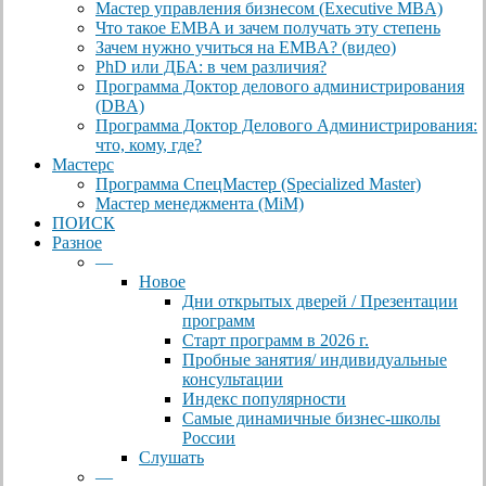
Мастер управления бизнесом (Executive MBA)
Что такое EMBA и зачем получать эту степень
Зачем нужно учиться на EMBA? (видео)
PhD или ДБА: в чем различия?
Программа Доктор делового администрирования
(DBА)
Программа Доктор Делового Администрирования:
что, кому, где?
Мастерс
Программа СпецМастер (Specialized Master)
Мастер менеджмента (MiM)
ПОИСК
Разное
—
Новое
Дни открытых дверей / Презентации
программ
Старт программ в 2026 г.
Пробные занятия/ индивидуальные
консультации
Индекс популярности
Самые динамичные бизнес-школы
России
Слушать
—