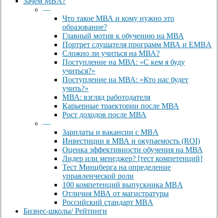
Close
Зачем MBA?
Menu
—
Что такое МВА и кому нужно это
образование?
Главный мотив к обучению на МВА
Портрет слушателя программ МВА и EMBA
Сложно ли учиться на МВА?
Поступление на МВА: «С кем я буду
учиться?»
Поступление на МВА: «Кто нас будет
учить?»
МВА: взгляд работодателя
Карьерные траектории после МВА
Рост доходов после МВА
—
Зарплаты и вакансии с MBA
Инвестиции в МВА и окупаемость (ROI)
Оценка эффективности обучения на МВА
Лидер или менеджер? [тест компетенций]
Тест Минцберга на определение
управленческой роли
100 компетенций выпускника MBA
Отличия МВА от магистратуры
Российский стандарт MBA
Бизнес-школы/ Рейтинги