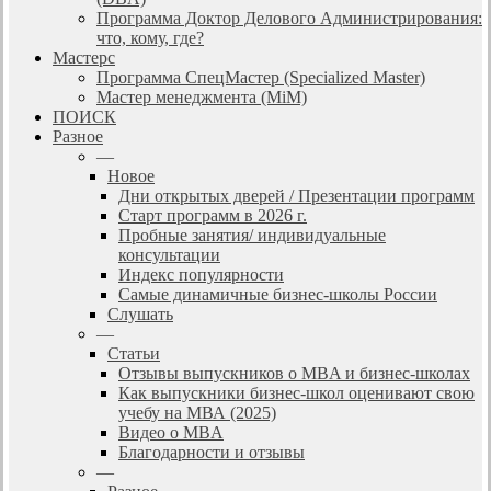
Программа Доктор Делового Администрирования:
что, кому, где?
Мастерс
Программа СпецМастер (Specialized Master)
Мастер менеджмента (MiM)
ПОИСК
Разное
—
Новое
Дни открытых дверей / Презентации программ
Старт программ в 2026 г.
Пробные занятия/ индивидуальные
консультации
Индекс популярности
Самые динамичные бизнес-школы России
Слушать
—
Статьи
Отзывы выпускников о MBA и бизнес-школах
Как выпускники бизнес-школ оценивают свою
учебу на МВА (2025)
Видео о MBA
Благодарности и отзывы
—