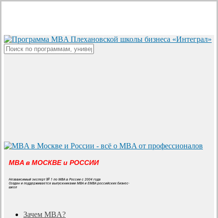
Skip
to
main
content
Close
Search
MBA в МОСКВЕ и РОССИИ
Независимый эксперт № 1 по MBA в России с 2004 года
Создан и поддерживается выпускниками MBA и EMBA российских бизнес-
школ
search
Menu
Зачем MBA?