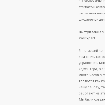
4. Перенос акцен
стоимости носите
расширения конкр
слушателями для 
Выступление Я
RosExpert.
Я – старший кон
компания, кото
управления. Мне
хедхантера, а с
много часов в с
являются как к
нашу работу, т
работают на эт
Мы были создан