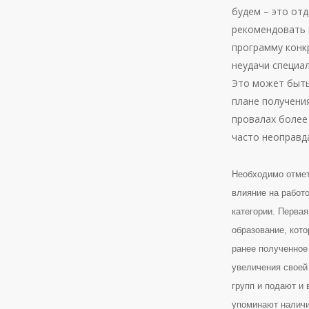
будем – это от
рекомендовать 
программу конк
неудачи специа
Это может быть
плане получени
провалах более 
часто неоправд
Необходимо отмет
влияние на работ
категории. Первая
образование, кот
ранее полученное
увеличения своей
групп и подают и 
упоминают наличи