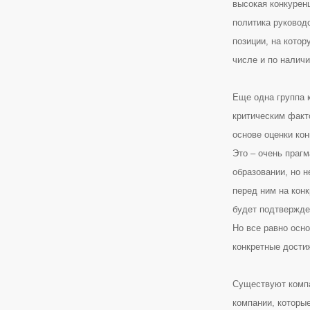
высокая конкурен
политика руковод
позиции, на котор
числе и по налич
Еще одна группа 
критическим факт
основе оценки кон
Это – очень праг
образовании, но н
перед ним на кон
будет подтвержде
Но все равно осн
конкретные дости
Существуют компа
компании, которы