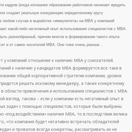
ти кадров (когда излишнее образование работников начинает вредить
ли создает реальную конкуренцию определенному кругу
 в любом случае в выработке «иммунитета» на МВА у компаний
рает какой-либо негативный опыт использования специалистов с МВА.
быть разнообразный, причем многое в формировании такого опыта
исит и от самих носителей МВА. Они тоже очень разные…
ет у компаний отношение к наличию МВА у соискателей.
аний к наличию у кандидатов МВА формируется все-таки в
новании общей корпоративной стратегии компании, уровня
 придется решать искомому менеджеру, а также конкретному
 в области привлечения и использования специалистов с МВА.
ой взгляд, такова – если у компании есть негативный опыт в
ых задач с помощью специалистов, которые были выбраны
о «под воздействием» наличия МВА, то в последствии велика
го, что компания будет негативно встречать обладателей
еудач и провалов всегда конкретны, рассматривать их не