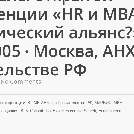
енции «HR и МВ
ический альянс?
05 ∙ Москва, АН
ельстве РФ
No Comments
онференции:
ВШМБ АНХ при Правительстве РФ, МИРБИС, МВА-
социация, BLM Consort, RosExpert Executive Search, Headhunter.ru.