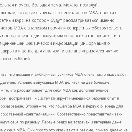
дельная и очень большая тема. Можно, пожалуй,
школам, которые выпускают специалистов МВА, ввести в
ретный курс, на котором будут рассматриваться именно
листов МВА с анализом причин и конкретных обстоятельств.
 очень полезно для выпускников во всех отношениях – и в
я ценнейшей фактической информации (информация о
закрыта и ценна для анализа) и в плане «приземления» их
анных амбиций.
ить, что позиция и амбиции выпускников МВА очень часто оказывают
одателей. Условно выпускники МВА делятся на две большие
 – те, кто рассматривает для себя МВА как дополнительное
орое «достраивает» и систематизирует имеющийся рабочий опыт и
 образование. Вторая – те, кто пошел за МВА в первую очередь для
 собственной «капитализации». Соответственно представители этих
ведут себя по разному. Первые редко на встречах и интервью даже
е у себя МВА. Они просто это указывают в резюме, причем далеко не