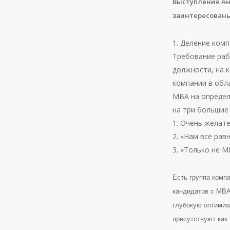
Выступление Ан
заинтересованы
1. Деление комп
Требование раб
должности, на 
компании в обл
МВА на определ
на три большие 
1. Очень желат
2. «Нам все рав
3. «Только не М
Есть группа комп
кандидатов с МВА
глубокую оптимиз
присутствуют как