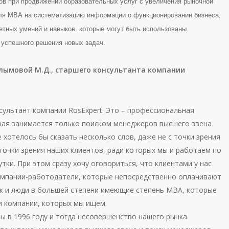
тов при продвижении образовательных услуг с увеличения рыночной
ля МВА на систематизацию информации о функционировании бизнеса,
етных умений и навыков, которые могут быть использованы
успешного решения новых задач.
лымовой М.Д., старшего консультанта компании
сультант компании RosExpert. Это – профессиональная
рая занимается только поиском менеджеров высшего звена
 хотелось бы сказать несколько слов, даже не с точки зрения
 точки зрения наших клиентов, ради которых мы и работаем по
утки. При этом сразу хочу оговориться, что клиентами у нас
омпании-работодатели, которые непосредственно оплачивают
ак и люди в большей степени имеющие степень МВА, которые
и компании, которых мы ищем.
ы в 1996 году и тогда несовершенство нашего рынка