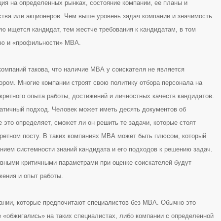
ция на определенных рынках, состояние компании, ее планы и
ства или акционеров. Чем выше уровень задач компании и значимость
ую ищется кандидат, тем жестче требования к кандидатам, в том
ию и «профильности» МВА.
компаний такова, что наличие МВА у соискателя не является
ором. Многие компании строят свою политику отбора персонала на
кретного опыта работы, достижений и личностных качеств кандидатов.
матичный подход. Человек может иметь десять документов об
е это определяет, сможет ли он решить те задачи, которые стоят
кретном посту. В таких компаниях МВА может быть плюсом, который
нием системности знаний кандидата и его подходов к решению задач.
овными критичными параметрами при оценке соискателей будут
жения и опыт работы.
нии, которые предпочитают специалистов без МВА. Обычно это
е «обжигались» на таких специалистах, либо компании с определенной