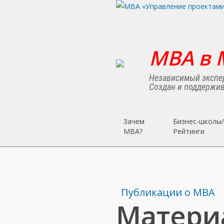
Skip
to
main
content
MBA в 
Независимый экспер
Создан и поддержив
Зачем
Бизнес-школы/
MBA?
Рейтинги
Публикации о МВА
Матери