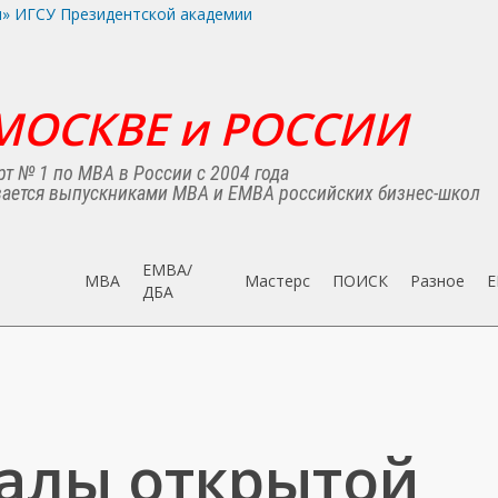
МОСКВЕ и РОССИИ
т № 1 по MBA в России с 2004 года
ается выпускниками MBA и EMBA российских бизнес-школ
EMBA/
MBA
Мастерс
ПОИСК
Разное
E
ДБA
алы открытой