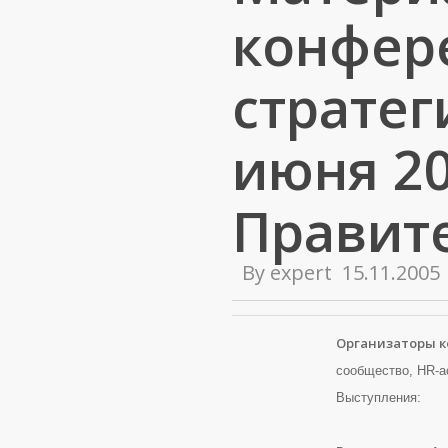
конфер
стратег
июня 20
Правит
By
expert
15.11.2005
Организаторы к
сообщество, HR-ас
Выступления: