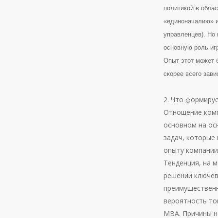
политикой в облас
«единоначалию» и
управленцев). Но
основную роль иг
Опыт этот может 
скорее всего зав
2. Что формиру
Отношение комп
основном на ос
задач, которые
опыту компании
Тенденция, на м
решении ключев
преимущественн
вероятность то
МВА. Причины н