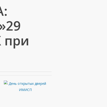
А:
»29
Х при