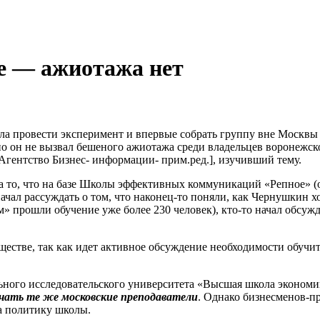
е — ажиотажа нет
а провести эксперимент и впервые собрать группу вне Москв
 но он не вызвал бешеного ажиотажа среди владельцев воронежск
Агентство Бизнес- информации- прим.ред.], изучивший тему.
а то, что на базе Школы эффективных коммуникаций «Репное» 
чал рассуждать о том, что наконец-то поняли, как Чернушкин х
м» прошли обучение уже более 230 человек), кто-то начал обсуж
ществе, так как идет активное обсуждение необходимости обучи
ого исследовательского университета «Высшая школа экономик
учать те же московские преподаватели
. Однако бизнесменов-п
а политику школы.