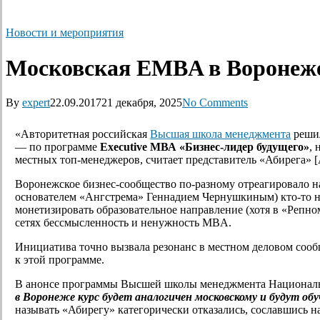
Новости и мероприятия
Московская EMBA в Воронеж
By
expert
22.09.2017
21 декабря, 2025
No Comments
«Авторитетная российская
Высшая школа менеджмента
решил
— по программе
Executive МВА «Бизнес-лидер будущего»
,
местных топ-менеджеров, считает представитель «Абирега» [
Воронежское бизнес-сообщество по-разному отреагировало н
основателем «Ангстрема» Геннадием Чернушкиным) кто-то на
монетизировать образовательное направление (хотя в «Репно
сетях бессмысленность и ненужность MBA.
Инициатива точно вызвала резонанс в местном деловом сооб
к этой программе.
В анонсе программы Высшей школы менеджмента Национальн
в Воронеже курс будет аналогичен московскому и будут об
называть «Абирегу» категорически отказались, сославшись н