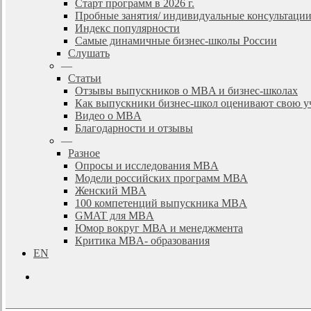
Старт программ в 2026 г.
Пробные занятия/ индивидуальные консультаци
Индекс популярности
Самые динамичные бизнес-школы России
Слушать
—
Статьи
Отзывы выпускников о MBA и бизнес-школах
Как выпускники бизнес-школ оценивают свою у
Видео о MBA
Благодарности и отзывы
—
Разное
Опросы и исследования MBA
Модели российских программ МВА
Женский MBA
100 компетенций выпускника MBA
GMAT для MBA
Юмор вокруг МВА и менеджмента
Критика MBA- образования
EN
search