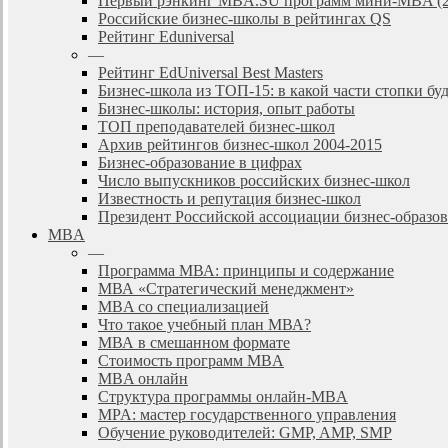
Первый рэнкинг MBA.SU программ мини-MBA (2
Российские бизнес-школы в рейтингах QS
Рейтинг Eduniversal
—
Рейтинг EdUniversal Best Masters
Бизнес-школа из ТОП-15: в какой части стопки бу
Бизнес-школы: история, опыт работы
ТОП преподавателей бизнес-школ
Архив рейтингов бизнес-школ 2004-2015
Бизнес-образование в цифрах
Число выпускников российских бизнес-школ
Известность и репутация бизнес-школ
Президент Российской ассоциации бизнес-образ
MBA
—
Программа МВА: принципы и содержание
МВА «Cтратегический менеджмент»
MBA со специализацией
Что такое учебный план МВА?
МВА в смешанном формате
Стоимость программ MBA
MBA онлайн
Cтруктура программы онлайн-MBA
MPA: мастер государственного управления
Обучение руководителей: GMP, AMP, SMP