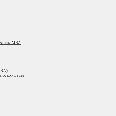
убежном МВА
DBА)
о, кому, где?