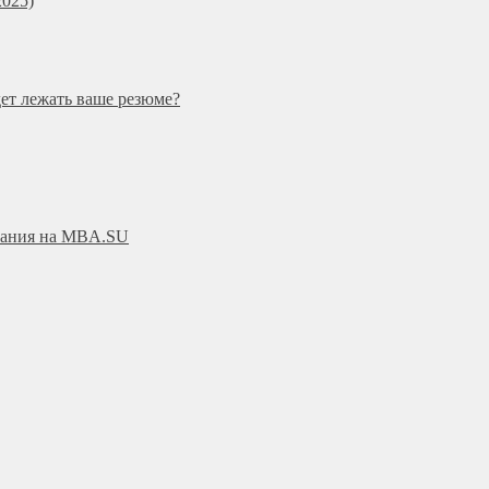
025)
дет лежать ваше резюме?
ования на MBA.SU