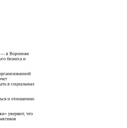
ы — в Воронеже
ого бизнеса и
(организованной
очет
дать в социальных
ться и отношению
и» уверяют, что
рактиков