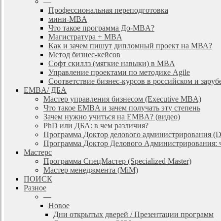
—
Профессиональная переподготовка
мини-MBA
Что такое программа До-MBA?
Магистратура + MBA
Как и зачем пишут дипломный проект на МВА?
Метод бизнес-кейсов
Софт скиллз (мягкие навыки) в MBA
Управление проектами по методике Agile
Соответствие бизнес-курсов в российском и зар
EMBA/ ДБA
Мастер управления бизнесом (Executive MBA)
Что такое EMBA и зачем получать эту степень
Зачем нужно учиться на EMBA? (видео)
PhD или ДБА: в чем различия?
Программа Доктор делового администрирования (
Программа Доктор Делового Администрирования: чт
Мастерс
Программа СпецМастер (Specialized Master)
Мастер менеджмента (MiM)
ПОИСК
Разное
—
Новое
Дни открытых дверей / Презентации программ