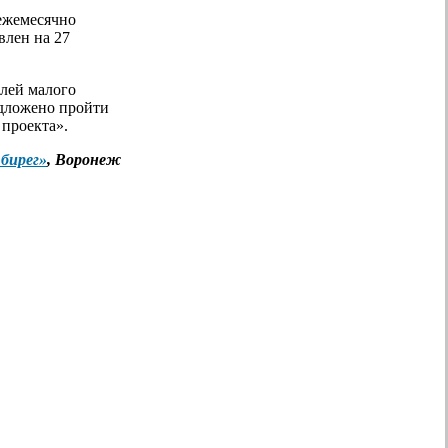
 ежемесячно
влен на 27
елей малого
редложено пройти
 проекта».
бирег»
, Воронеж