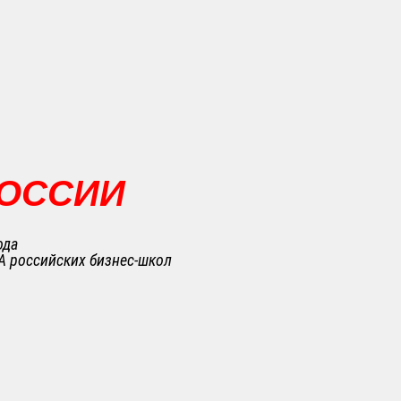
РОССИИ
ода
A российских бизнес-школ