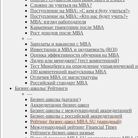
Сложно ли учиться на МВА?
Поступление на МВА: «С кем я буду учиться?»
Поступление на МВА: «Кто нас будет учить?»
МВА: взгляд работодателя
Карьерные траектории после МВА
Рост доходов после МВА
—
Зарплаты и вакансии с MBA
Инвестиции в МВА и окупаемость (ROI)
Оценка эффективности обучения на МВА
Лидер или менеджер? [тест компетенций]
Тест Минцберга на определение управленческой 
100 компетенций выпускника MBA
Отличия МВА от магистратуры
Российский стандарт MBA
Бизнес-школы/ Рейтинги
—
Бизнес-школы (каталог)
Аккредитации бизнес-школ
Бизнес-школы с международной аккредитацией
Бизнес-школы с российской аккредитацией
Рейтинг бизнес-школ MBA.SU (народный)
Международный рейтинг Financial Times
Рейтинги бизнес-школ разные