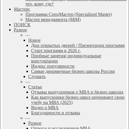
что, кому, где?
Мастерс
Программа СпецМастер (Specialized Master)
Мастер менеджмента (MiM)
ПОИСК
Разное
—
Новое
Дни открытых дверей / Презентации программ
Старт программ в 2026 г.
Пробные занятия/ индивидуальные
консультации
Индекс популярности
Самые динамичные бизнес-школы России
Слушать
—
Статьи
Отзывы выпускников о MBA и бизнес-школах
Как выпускники бизнес-школ оценивают свою
учебу на МВА (2025)
Видео о MBA
Благодарности и отзывы
—
Разное
Опросы и исследования MBA