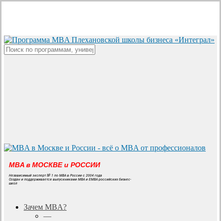
Skip
to
main
content
Close
Search
MBA в МОСКВЕ и РОССИИ
Независимый эксперт № 1 по MBA в России с 2004 года
Создан и поддерживается выпускниками MBA и EMBA российских бизнес-
школ
search
Menu
Зачем MBA?
—