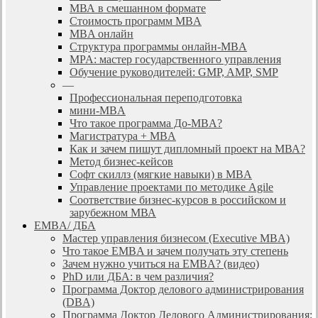
МВА в смешанном формате
Стоимость программ MBA
MBA онлайн
Cтруктура программы онлайн-MBA
MPA: мастер государственного управления
Обучение руководителей: GMP, AMP, SMP
—
Профессиональная переподготовка
мини-MBA
Что такое программа До-MBA?
Магистратура + MBA
Как и зачем пишут дипломный проект на МВА?
Метод бизнес-кейсов
Софт скиллз (мягкие навыки) в MBA
Управление проектами по методике Agile
Соответствие бизнес-курсов в российском и
зарубежном МВА
EMBA/ ДБA
Мастер управления бизнесом (Executive MBA)
Что такое EMBA и зачем получать эту степень
Зачем нужно учиться на EMBA? (видео)
PhD или ДБА: в чем различия?
Программа Доктор делового администрирования
(DBА)
Программа Доктор Делового Администрирования: