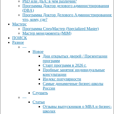
PhD или ДБА: в чем различия?
Программа Доктор делового администрирования
(DBА)
Программа Доктор Делового Администрирования:
что, кому, где?
Мастерс
Программа СпецМастер (Specialized Master)
Мастер менеджмента (MiM)
ПОИСК
Разное
—
Новое
Дни открытых дверей / Презентации
программ
Старт программ в 2026 г.
Пробные занятия/ индивидуальные
консультации
Индекс популярности
Самые динамичные бизнес-школы
России
Слушать
—
Статьи
Отзывы выпускников о MBA и бизнес-
школах