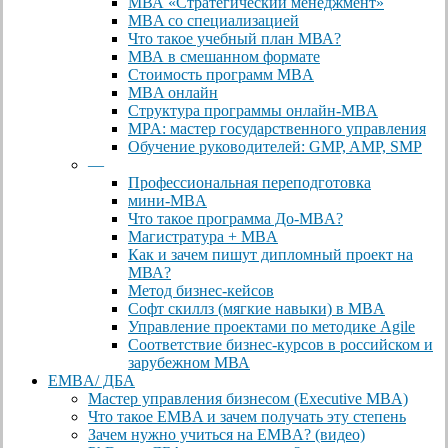
МВА «Cтратегический менеджмент»
MBA со специализацией
Что такое учебный план МВА?
МВА в смешанном формате
Стоимость программ MBA
MBA онлайн
Cтруктура программы онлайн-MBA
MPA: мастер государственного управления
Обучение руководителей: GMP, AMP, SMP
—
Профессиональная переподготовка
мини-MBA
Что такое программа До-MBA?
Магистратура + MBA
Как и зачем пишут дипломный проект на
МВА?
Метод бизнес-кейсов
Софт скиллз (мягкие навыки) в MBA
Управление проектами по методике Agile
Соответствие бизнес-курсов в российском и
зарубежном МВА
EMBA/ ДБA
Мастер управления бизнесом (Executive MBA)
Что такое EMBA и зачем получать эту степень
Зачем нужно учиться на EMBA? (видео)