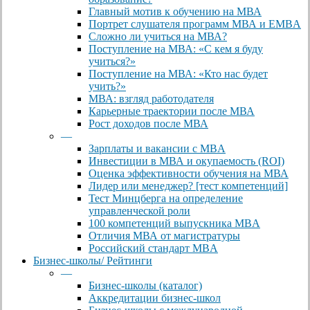
Главный мотив к обучению на МВА
Портрет слушателя программ МВА и EMBA
Сложно ли учиться на МВА?
Поступление на МВА: «С кем я буду
учиться?»
Поступление на МВА: «Кто нас будет
учить?»
МВА: взгляд работодателя
Карьерные траектории после МВА
Рост доходов после МВА
—
Зарплаты и вакансии с MBA
Инвестиции в МВА и окупаемость (ROI)
Оценка эффективности обучения на МВА
Лидер или менеджер? [тест компетенций]
Тест Минцберга на определение
управленческой роли
100 компетенций выпускника MBA
Отличия МВА от магистратуры
Российский стандарт MBA
Бизнес-школы/ Рейтинги
—
Бизнес-школы (каталог)
Аккредитации бизнес-школ