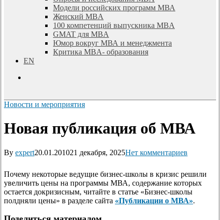
Модели российских программ МВА
Женский MBA
100 компетенций выпускника MBA
GMAT для MBA
Юмор вокруг МВА и менеджмента
Критика MBA- образования
EN
search
Новости и мероприятия
Новая публикация об МВА
By
expert
20.01.2010
21 декабря, 2025
Нет комментариев
Почему некоторые ведущие бизнес-школы в кризис решили
увеличить цены на программы МВА, содержание которых
остается докризисным, читайте в статье «Бизнес-школы
полдняли цены» в разделе сайта
«Публикации о МВА»
.
Поделиться материалом