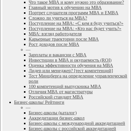
Что такое МВА и кому нужно это образование?
Главный мотив к обучению на МВА
Портрет слушателя программ МВА и EMBA
Сложно ли учиться на МВА?
Поступление на МВА: «С кем я буду учиться?»
Поступление на МВА: «Кто нас будет учить?»
МВА: взгляд работодателя
Карьерные траектории после МВА
Рост доходов после МВА
—
Зарплаты и вакансии с MBA
Инвестиции в МВА и окупаемость (ROI)
Оценка эффективности обучения на МВА
Лидер или менеджер? [тест компетенций]
Тест Минцберга на определение управленческой
роли
100 компетенций выпускника MBA
Отличия МВА от магистратуры
Российский стандарт MBA
Бизнес-школы/ Рейтинги
—
Бизнес-школы (каталог)
Аккредитации бизнес-школ
Бизнес-школы с международной аккредитацией
Бизнес-школы с российской аккредитацией