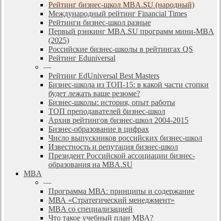
Рейтинг бизнес-школ MBA.SU (народный)
Международный рейтинг Financial Times
Рейтинги бизнес-школ разные
Первый рэнкинг MBA.SU программ мини-MBA
(2025)
Российские бизнес-школы в рейтингах QS
Рейтинг Eduniversal
—
Рейтинг EdUniversal Best Masters
Бизнес-школа из ТОП-15: в какой части стопки
будет лежать ваше резюме?
Бизнес-школы: история, опыт работы
ТОП преподавателей бизнес-школ
Архив рейтингов бизнес-школ 2004-2015
Бизнес-образование в цифрах
Число выпускников российских бизнес-школ
Известность и репутация бизнес-школ
Президент Российской ассоциации бизнес-
образования на MBA.SU
MBA
—
Программа МВА: принципы и содержание
МВА «Cтратегический менеджмент»
MBA со специализацией
Что такое учебный план МВА?