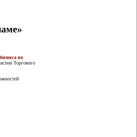
наме»
бизнеса во
частии Торгового
можностей