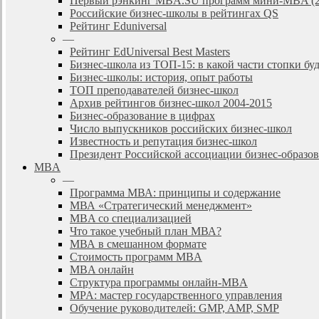
Первый рэнкинг MBA.SU программ мини-MBA (2
Российские бизнес-школы в рейтингах QS
Рейтинг Eduniversal
—
Рейтинг EdUniversal Best Masters
Бизнес-школа из ТОП-15: в какой части стопки бу
Бизнес-школы: история, опыт работы
ТОП преподавателей бизнес-школ
Архив рейтингов бизнес-школ 2004-2015
Бизнес-образование в цифрах
Число выпускников российских бизнес-школ
Известность и репутация бизнес-школ
Президент Российской ассоциации бизнес-образ
MBA
—
Программа МВА: принципы и содержание
МВА «Cтратегический менеджмент»
MBA со специализацией
Что такое учебный план МВА?
МВА в смешанном формате
Стоимость программ MBA
MBA онлайн
Cтруктура программы онлайн-MBA
MPA: мастер государственного управления
Обучение руководителей: GMP, AMP, SMP