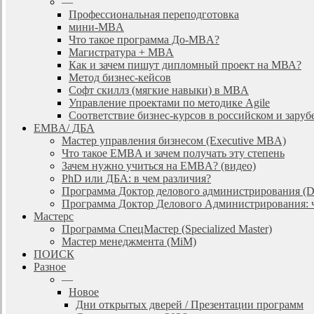
—
Профессиональная переподготовка
мини-MBA
Что такое программа До-MBA?
Магистратура + MBA
Как и зачем пишут дипломный проект на МВА?
Метод бизнес-кейсов
Софт скиллз (мягкие навыки) в MBA
Управление проектами по методике Agile
Соответствие бизнес-курсов в российском и зар
EMBA/ ДБA
Мастер управления бизнесом (Executive MBA)
Что такое EMBA и зачем получать эту степень
Зачем нужно учиться на EMBA? (видео)
PhD или ДБА: в чем различия?
Программа Доктор делового администрирования (
Программа Доктор Делового Администрирования: чт
Мастерс
Программа СпецМастер (Specialized Master)
Мастер менеджмента (MiM)
ПОИСК
Разное
—
Новое
Дни открытых дверей / Презентации программ