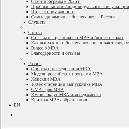
Старт программ в 2026 г.
Пробные занятия/ индивидуальные консультаци
Индекс популярности
Самые динамичные бизнес-школы России
Слушать
—
Статьи
Отзывы выпускников о MBA и бизнес-школах
Как выпускники бизнес-школ оценивают свою у
Видео о MBA
Благодарности и отзывы
—
Разное
Опросы и исследования MBA
Модели российских программ МВА
Женский MBA
100 компетенций выпускника MBA
GMAT для MBA
Юмор вокруг МВА и менеджмента
Критика MBA- образования
EN
search