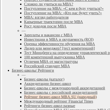
Сложно ли учиться на МВА?
Поступление на МВА: «С кем я буду учиться?»
Поступление на МВА: «Кто нас будет учить?»
МВА: взгляд работодателя
Карьерные траектории после МВА
Рост доходов после МВА
—
Зарплаты и вакансии с MBA
Инвестиции в МВА и окупаемость (ROI)
Оценка эффективности обучения на МВА
Лидер или менеджер? [тест компетенций]
Тест Минцберга на определение управленческой 
100 компетенций выпускника MBA
Отличия МВА от магистратуры
Российский стандарт MBA
Бизнес-школы/ Рейтинги
—
Бизнес-школы (каталог)
Аккредитации бизнес-школ
Бизнес-школы с международной аккредитацией
Бизнес-школы с российской аккредитацией
Рейтинг бизнес-школ MBA.SU (народный)
Международный рейтинг Financial Times
Рейтинги бизнес-школ разные