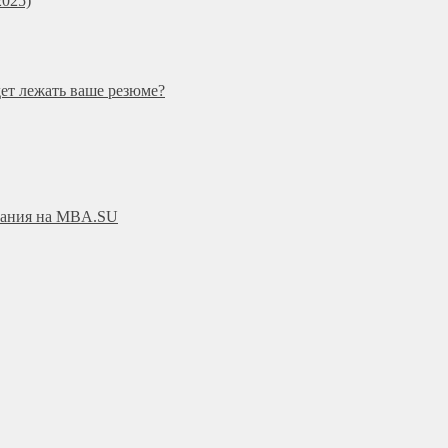
025)
дет лежать ваше резюме?
ования на MBA.SU