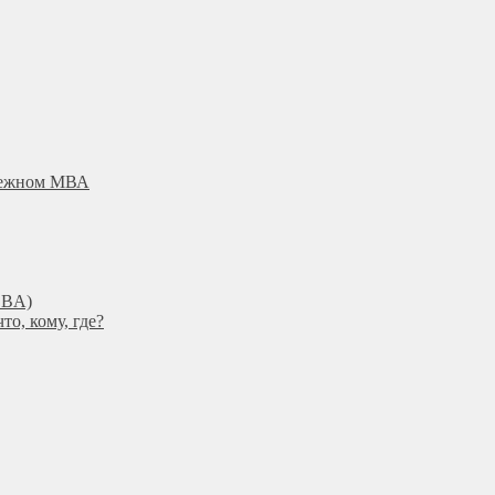
убежном МВА
DBА)
о, кому, где?