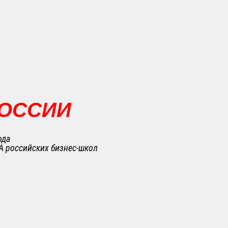
РОССИИ
ода
A российских бизнес-школ