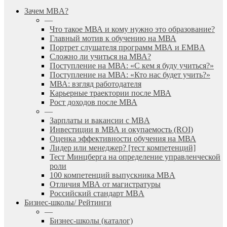
search
Menu
Зачем MBA?
—
Что такое МВА и кому нужно это образование?
Главный мотив к обучению на МВА
Портрет слушателя программ МВА и EMBA
Сложно ли учиться на МВА?
Поступление на МВА: «С кем я буду учиться?»
Поступление на МВА: «Кто нас будет учить?»
МВА: взгляд работодателя
Карьерные траектории после МВА
Рост доходов после МВА
—
Зарплаты и вакансии с MBA
Инвестиции в МВА и окупаемость (ROI)
Оценка эффективности обучения на МВА
Лидер или менеджер? [тест компетенций]
Тест Минцберга на определение управленческой
роли
100 компетенций выпускника MBA
Отличия МВА от магистратуры
Российский стандарт MBA
Бизнес-школы/ Рейтинги
—
Бизнес-школы (каталог)