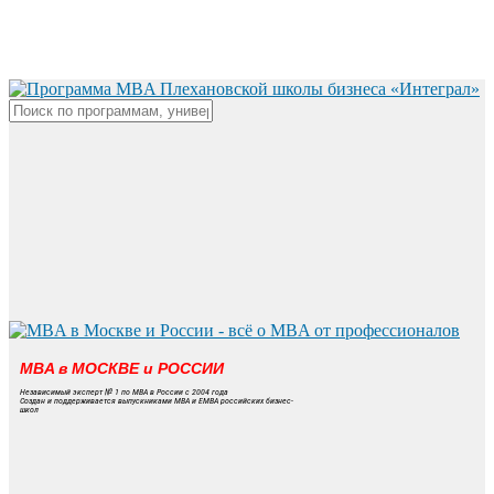
Skip
to
main
content
Close
Search
MBA в МОСКВЕ и РОССИИ
Независимый эксперт № 1 по MBA в России с 2004 года
Создан и поддерживается выпускниками MBA и EMBA российских бизнес-
школ