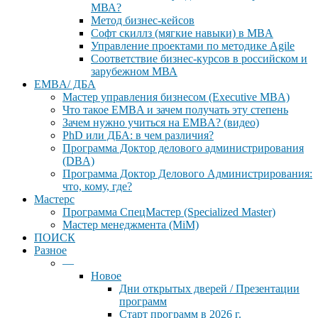
МВА?
Метод бизнес-кейсов
Софт скиллз (мягкие навыки) в MBA
Управление проектами по методике Agile
Соответствие бизнес-курсов в российском и
зарубежном МВА
EMBA/ ДБA
Мастер управления бизнесом (Executive MBA)
Что такое EMBA и зачем получать эту степень
Зачем нужно учиться на EMBA? (видео)
PhD или ДБА: в чем различия?
Программа Доктор делового администрирования
(DBА)
Программа Доктор Делового Администрирования:
что, кому, где?
Мастерс
Программа СпецМастер (Specialized Master)
Мастер менеджмента (MiM)
ПОИСК
Разное
—
Новое
Дни открытых дверей / Презентации
программ
Старт программ в 2026 г.