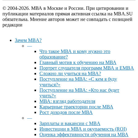
© 2004-2026. МВА в Москве и России. При цитировании и
публикации материалов прямая активная ссылка на MBA.SU
обязательна. Мнение авторов может не совпадать с позицией
редакции
Close
Зачем MBA?
Menu
—
Что такое МВА и кому нужно это
образование?
Главный мотив к обучению на МВА
Портрет слушателя программ МВА и EMBA
Сложно ли учиться на МВА?
Поступление на МВА: «С кем я буду
учиться?»
Поступление на МВА: «Кто нас будет
учить?»
МВА: взгляд работодателя
Карьерные траектории после МВА
Рост доходов после МВА
—
Зарплаты и вакансии с MBA
Инвестиции в МВА и окупаемость (ROI)
Оценка эффективности обучения на МВА