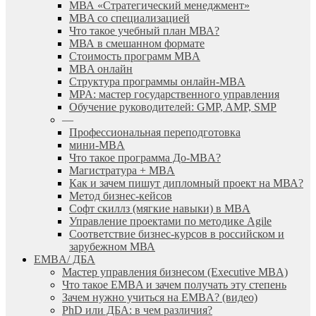
МВА «Cтратегический менеджмент»
MBA со специализацией
Что такое учебный план МВА?
МВА в смешанном формате
Стоимость программ MBA
MBA онлайн
Cтруктура программы онлайн-MBA
MPA: мастер государственного управления
Обучение руководителей: GMP, AMP, SMP
—
Профессиональная переподготовка
мини-MBA
Что такое программа До-MBA?
Магистратура + MBA
Как и зачем пишут дипломный проект на МВА?
Метод бизнес-кейсов
Софт скиллз (мягкие навыки) в MBA
Управление проектами по методике Agile
Соответствие бизнес-курсов в российском и
зарубежном МВА
EMBA/ ДБA
Мастер управления бизнесом (Executive MBA)
Что такое EMBA и зачем получать эту степень
Зачем нужно учиться на EMBA? (видео)
PhD или ДБА: в чем различия?