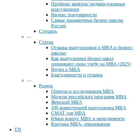
Пробные занятия/ индивидуальные
консультации
Индекс популярности
Самые динамичные бизнес-школы
России
Слушать
—
Статьи
Отзывы выпускников о MBA и бизнес-
школах
Как выпускники бизнес-школ
оценивают свою учебу на МВА (2025)
Видео о MBA
Благодарности и отзывы
—
Разное
Опросы и исследования MBA
Модели российских программ МВА
Женский MBA
100 компетенций выпускника MBA
GMAT для MBA
Юмор вокруг МВА и менеджмента
Критика MBA- образования
EN