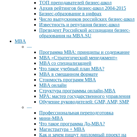
ТОП преподавателей бизнес-школ
Архив рейтингов бизнес-школ 2004-2015
Бизнес-образование в цифрах
Число выпускников российских бизнес-школ
Известность и репутация бизнес-школ
Президент Российской ассоциации бизнес-
образования на MBA.SU
MBA
—
Программа МВА: принципы и содержание
МВА «Cтратегический менеджмент»
MBA со специализацией
Что такое учебный план МВА?
МВА в смешанном формате
Стоимость программ MBA
MBA онлайн
Cтруктура программы онлайн-MBA
MPA: мастер государственного управления
Обучение руководителей: GMP, AMP, SMP
—
Профессиональная переподготовка
мини-MBA
Что такое программа До-MBA?
Магистратура + MBA
Как и зачем пишут дипломный проект на