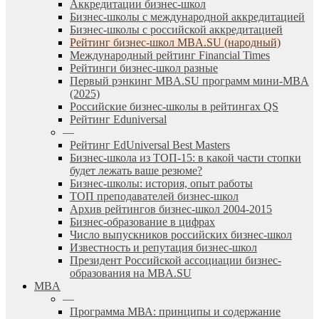
Аккредитации бизнес-школ
Бизнес-школы с международной аккредитацией
Бизнес-школы с российской аккредитацией
Рейтинг бизнес-школ MBA.SU (народный)
Международный рейтинг Financial Times
Рейтинги бизнес-школ разные
Первый рэнкинг MBA.SU программ мини-MBA
(2025)
Российские бизнес-школы в рейтингах QS
Рейтинг Eduniversal
—
Рейтинг EdUniversal Best Masters
Бизнес-школа из ТОП-15: в какой части стопки
будет лежать ваше резюме?
Бизнес-школы: история, опыт работы
ТОП преподавателей бизнес-школ
Архив рейтингов бизнес-школ 2004-2015
Бизнес-образование в цифрах
Число выпускников российских бизнес-школ
Известность и репутация бизнес-школ
Президент Российской ассоциации бизнес-
образования на MBA.SU
MBA
—
Программа МВА: принципы и содержание