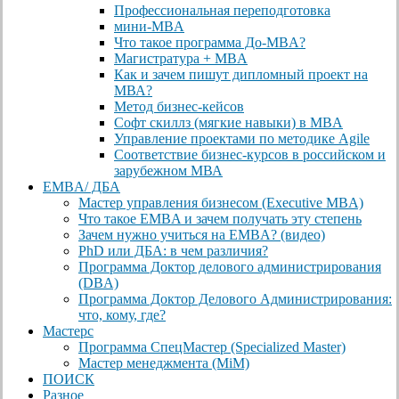
Профессиональная переподготовка
мини-MBA
Что такое программа До-MBA?
Магистратура + MBA
Как и зачем пишут дипломный проект на
МВА?
Метод бизнес-кейсов
Софт скиллз (мягкие навыки) в MBA
Управление проектами по методике Agile
Соответствие бизнес-курсов в российском и
зарубежном МВА
EMBA/ ДБA
Мастер управления бизнесом (Executive MBA)
Что такое EMBA и зачем получать эту степень
Зачем нужно учиться на EMBA? (видео)
PhD или ДБА: в чем различия?
Программа Доктор делового администрирования
(DBА)
Программа Доктор Делового Администрирования:
что, кому, где?
Мастерс
Программа СпецМастер (Specialized Master)
Мастер менеджмента (MiM)
ПОИСК
Разное