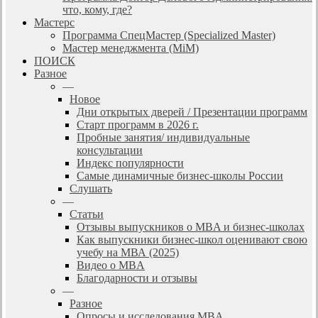
что, кому, где?
Мастерс
Программа СпецМастер (Specialized Master)
Мастер менеджмента (MiM)
ПОИСК
Разное
—
Новое
Дни открытых дверей / Презентации программ
Старт программ в 2026 г.
Пробные занятия/ индивидуальные
консультации
Индекс популярности
Самые динамичные бизнес-школы России
Слушать
—
Статьи
Отзывы выпускников о MBA и бизнес-школах
Как выпускники бизнес-школ оценивают свою
учебу на МВА (2025)
Видео о MBA
Благодарности и отзывы
—
Разное
Опросы и исследования MBA