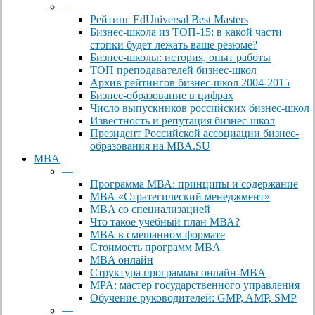
—
Рейтинг EdUniversal Best Masters
Бизнес-школа из ТОП-15: в какой части
стопки будет лежать ваше резюме?
Бизнес-школы: история, опыт работы
ТОП преподавателей бизнес-школ
Архив рейтингов бизнес-школ 2004-2015
Бизнес-образование в цифрах
Число выпускников российских бизнес-школ
Известность и репутация бизнес-школ
Президент Российской ассоциации бизнес-
образования на MBA.SU
MBA
—
Программа МВА: принципы и содержание
МВА «Cтратегический менеджмент»
MBA со специализацией
Что такое учебный план МВА?
МВА в смешанном формате
Стоимость программ MBA
MBA онлайн
Cтруктура программы онлайн-MBA
MPA: мастер государственного управления
Обучение руководителей: GMP, AMP, SMP
—