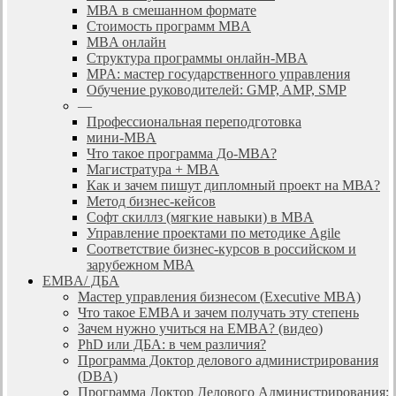
МВА в смешанном формате
Стоимость программ MBA
MBA онлайн
Cтруктура программы онлайн-MBA
MPA: мастер государственного управления
Обучение руководителей: GMP, AMP, SMP
—
Профессиональная переподготовка
мини-MBA
Что такое программа До-MBA?
Магистратура + MBA
Как и зачем пишут дипломный проект на МВА?
Метод бизнес-кейсов
Софт скиллз (мягкие навыки) в MBA
Управление проектами по методике Agile
Соответствие бизнес-курсов в российском и
зарубежном МВА
EMBA/ ДБA
Мастер управления бизнесом (Executive MBA)
Что такое EMBA и зачем получать эту степень
Зачем нужно учиться на EMBA? (видео)
PhD или ДБА: в чем различия?
Программа Доктор делового администрирования
(DBА)
Программа Доктор Делового Администрирования: