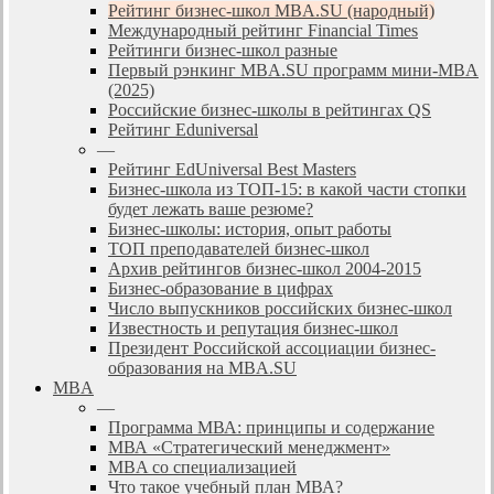
Рейтинг бизнес-школ MBA.SU (народный)
Международный рейтинг Financial Times
Рейтинги бизнес-школ разные
Первый рэнкинг MBA.SU программ мини-MBA
(2025)
Российские бизнес-школы в рейтингах QS
Рейтинг Eduniversal
—
Рейтинг EdUniversal Best Masters
Бизнес-школа из ТОП-15: в какой части стопки
будет лежать ваше резюме?
Бизнес-школы: история, опыт работы
ТОП преподавателей бизнес-школ
Архив рейтингов бизнес-школ 2004-2015
Бизнес-образование в цифрах
Число выпускников российских бизнес-школ
Известность и репутация бизнес-школ
Президент Российской ассоциации бизнес-
образования на MBA.SU
MBA
—
Программа МВА: принципы и содержание
МВА «Cтратегический менеджмент»
MBA со специализацией
Что такое учебный план МВА?