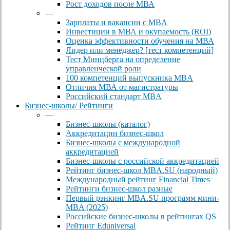
Рост доходов после МВА
—
Зарплаты и вакансии с MBA
Инвестиции в МВА и окупаемость (ROI)
Оценка эффективности обучения на МВА
Лидер или менеджер? [тест компетенций]
Тест Минцберга на определение
управленческой роли
100 компетенций выпускника MBA
Отличия МВА от магистратуры
Российский стандарт MBA
Бизнес-школы/ Рейтинги
—
Бизнес-школы (каталог)
Аккредитации бизнес-школ
Бизнес-школы с международной
аккредитацией
Бизнес-школы с российской аккредитацией
Рейтинг бизнес-школ MBA.SU (народный)
Международный рейтинг Financial Times
Рейтинги бизнес-школ разные
Первый рэнкинг MBA.SU программ мини-
MBA (2025)
Российские бизнес-школы в рейтингах QS
Рейтинг Eduniversal