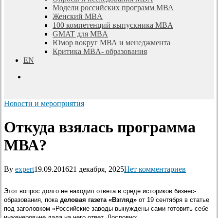
Модели российских программ МВА
Женский MBA
100 компетенций выпускника MBA
GMAT для MBA
Юмор вокруг МВА и менеджмента
Критика MBA- образования
EN
search
Новости и мероприятия
Откуда взялась программа
МВА?
By
expert
19.09.2016
21 декабря, 2025
Нет комментариев
Этот вопрос долго не находил ответа в среде историков бизнес-
образования, пока
деловая газета «Взгляд»
от 19 сентября в статье
под заголовком «Российские заводы вынуждены сами готовить себе
инженеров»не дала на него ответ. Дословно: