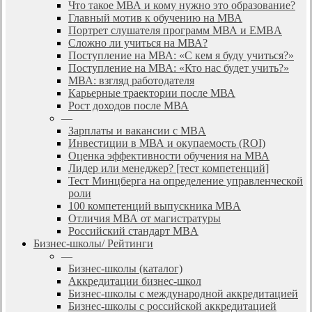
Что такое МВА и кому нужно это образование?
Главный мотив к обучению на МВА
Портрет слушателя программ МВА и EMBA
Сложно ли учиться на МВА?
Поступление на МВА: «С кем я буду учиться?»
Поступление на МВА: «Кто нас будет учить?»
МВА: взгляд работодателя
Карьерные траектории после МВА
Рост доходов после МВА
—
Зарплаты и вакансии с MBA
Инвестиции в МВА и окупаемость (ROI)
Оценка эффективности обучения на МВА
Лидер или менеджер? [тест компетенций]
Тест Минцберга на определение управленческой
роли
100 компетенций выпускника MBA
Отличия МВА от магистратуры
Российский стандарт MBA
Бизнес-школы/ Рейтинги
—
Бизнес-школы (каталог)
Аккредитации бизнес-школ
Бизнес-школы с международной аккредитацией
Бизнес-школы с российской аккредитацией