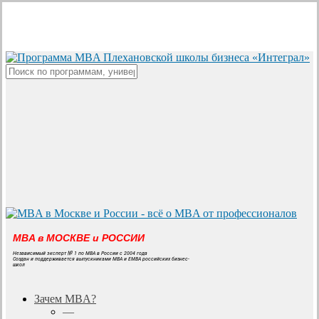
Skip
to
main
content
Close
Search
MBA в МОСКВЕ и РОССИИ
Независимый эксперт № 1 по MBA в России с 2004 года
Создан и поддерживается выпускниками MBA и EMBA российских бизнес-
школ
search
Menu
Зачем MBA?
—