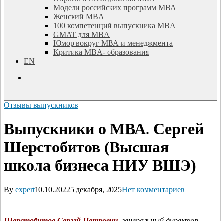
Модели российских программ МВА
Женский MBA
100 компетенций выпускника MBA
GMAT для MBA
Юмор вокруг МВА и менеджмента
Критика MBA- образования
EN
search
Отзывы выпускников
Выпускники о МВА. Сергей
Шерстобитов (Высшая
школа бизнеса НИУ ВШЭ)
By
expert
10.10.2022
5 декабря, 2025
Нет комментариев
Шерстобитов Сергей Петрович
, генеральный директор