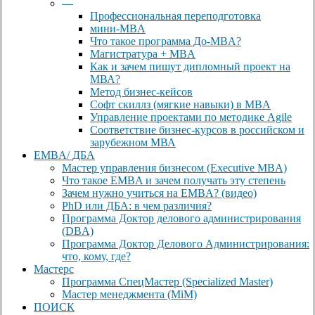
—
Профессиональная переподготовка
мини-MBA
Что такое программа До-MBA?
Магистратура + MBA
Как и зачем пишут дипломный проект на
МВА?
Метод бизнес-кейсов
Софт скиллз (мягкие навыки) в MBA
Управление проектами по методике Agile
Соответствие бизнес-курсов в российском и
зарубежном МВА
EMBA/ ДБA
Мастер управления бизнесом (Executive MBA)
Что такое EMBA и зачем получать эту степень
Зачем нужно учиться на EMBA? (видео)
PhD или ДБА: в чем различия?
Программа Доктор делового администрирования
(DBА)
Программа Доктор Делового Администрирования:
что, кому, где?
Мастерс
Программа СпецМастер (Specialized Master)
Мастер менеджмента (MiM)
ПОИСК