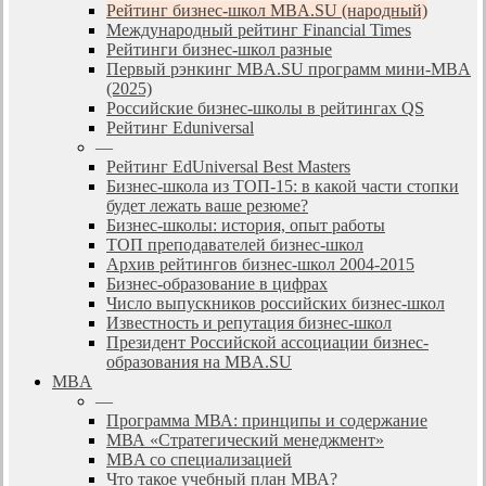
Рейтинг бизнес-школ MBA.SU (народный)
Международный рейтинг Financial Times
Рейтинги бизнес-школ разные
Первый рэнкинг MBA.SU программ мини-MBA
(2025)
Российские бизнес-школы в рейтингах QS
Рейтинг Eduniversal
—
Рейтинг EdUniversal Best Masters
Бизнес-школа из ТОП-15: в какой части стопки
будет лежать ваше резюме?
Бизнес-школы: история, опыт работы
ТОП преподавателей бизнес-школ
Архив рейтингов бизнес-школ 2004-2015
Бизнес-образование в цифрах
Число выпускников российских бизнес-школ
Известность и репутация бизнес-школ
Президент Российской ассоциации бизнес-
образования на MBA.SU
MBA
—
Программа МВА: принципы и содержание
МВА «Cтратегический менеджмент»
MBA со специализацией
Что такое учебный план МВА?