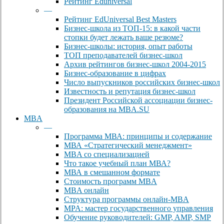
Рейтинг Eduniversal
—
Рейтинг EdUniversal Best Masters
Бизнес-школа из ТОП-15: в какой части
стопки будет лежать ваше резюме?
Бизнес-школы: история, опыт работы
ТОП преподавателей бизнес-школ
Архив рейтингов бизнес-школ 2004-2015
Бизнес-образование в цифрах
Число выпускников российских бизнес-школ
Известность и репутация бизнес-школ
Президент Российской ассоциации бизнес-
образования на MBA.SU
MBA
—
Программа МВА: принципы и содержание
МВА «Cтратегический менеджмент»
MBA со специализацией
Что такое учебный план МВА?
МВА в смешанном формате
Стоимость программ MBA
MBA онлайн
Cтруктура программы онлайн-MBA
MPA: мастер государственного управления
Обучение руководителей: GMP, AMP, SMP