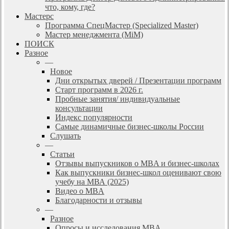
что, кому, где?
Мастерс
Программа СпецМастер (Specialized Master)
Мастер менеджмента (MiM)
ПОИСК
Разное
—
Новое
Дни открытых дверей / Презентации программ
Старт программ в 2026 г.
Пробные занятия/ индивидуальные
консультации
Индекс популярности
Самые динамичные бизнес-школы России
Слушать
—
Статьи
Отзывы выпускников о MBA и бизнес-школах
Как выпускники бизнес-школ оценивают свою
учебу на МВА (2025)
Видео о MBA
Благодарности и отзывы
—
Разное
Опросы и исследования MBA