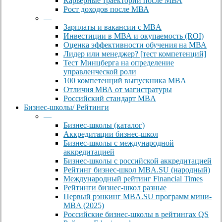
Карьерные траектории после МВА
Рост доходов после МВА
—
Зарплаты и вакансии с MBA
Инвестиции в МВА и окупаемость (ROI)
Оценка эффективности обучения на МВА
Лидер или менеджер? [тест компетенций]
Тест Минцберга на определение
управленческой роли
100 компетенций выпускника MBA
Отличия МВА от магистратуры
Российский стандарт MBA
Бизнес-школы/ Рейтинги
—
Бизнес-школы (каталог)
Аккредитации бизнес-школ
Бизнес-школы с международной
аккредитацией
Бизнес-школы с российской аккредитацией
Рейтинг бизнес-школ MBA.SU (народный)
Международный рейтинг Financial Times
Рейтинги бизнес-школ разные
Первый рэнкинг MBA.SU программ мини-
MBA (2025)
Российские бизнес-школы в рейтингах QS