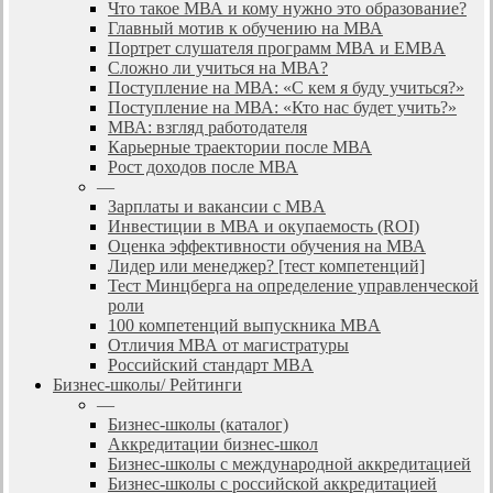
Что такое МВА и кому нужно это образование?
Главный мотив к обучению на МВА
Портрет слушателя программ МВА и EMBA
Сложно ли учиться на МВА?
Поступление на МВА: «С кем я буду учиться?»
Поступление на МВА: «Кто нас будет учить?»
МВА: взгляд работодателя
Карьерные траектории после МВА
Рост доходов после МВА
—
Зарплаты и вакансии с MBA
Инвестиции в МВА и окупаемость (ROI)
Оценка эффективности обучения на МВА
Лидер или менеджер? [тест компетенций]
Тест Минцберга на определение управленческой
роли
100 компетенций выпускника MBA
Отличия МВА от магистратуры
Российский стандарт MBA
Бизнес-школы/ Рейтинги
—
Бизнес-школы (каталог)
Аккредитации бизнес-школ
Бизнес-школы с международной аккредитацией
Бизнес-школы с российской аккредитацией