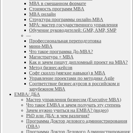
МВА в смешанном формате
Стоимость программ MBA
MBA онлайн
Cтруктура программы онлайн-MBA
MPA: мастер государственного управления
Обучение руководителей: GMP, AMP, SMP
—
Профессиональная переподготовка
мини-MBA
Что такое программа До-MBA?
Магистратура + MBA
Как и зачем пишут дипломный проект на МВА?
Метод бизнес-кейсов
Софт скиллз (мягкие навыки) в MBA
Управление проектами по методике Agile
Соответствие бизнес-курсов в российском и
зарубежном МВА
EMBA/ ДБA
Мастер управления бизнесом (Executive MBA)
Что такое EMBA и зачем получать эту степень
Зачем нужно учиться на EMBA? (видео)
PhD или ДБА: в чем различия?
Программа Доктор делового администрирования
(DBА)
Программа Доктор Делового Администрирования: