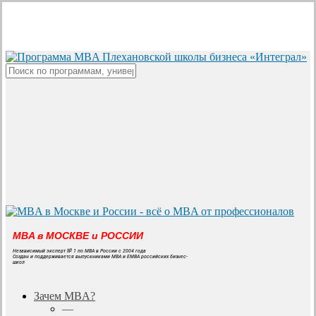
Skip
to
main
content
Close
Search
MBA в МОСКВЕ и РОССИИ
Независимый эксперт № 1 по MBA в России с 2004 года
Создан и поддерживается выпускниками MBA и EMBA российских бизнес-
школ
search
Menu
Зачем MBA?
—