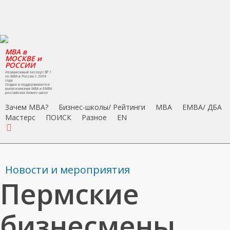
Skip
to
main
content
MBA в
МОСКВЕ и
РОССИИ
Независимый эксперт № 1
по MBA в России с 2004
года
Создан и поддерживается
выпускниками MBA и EMBA
российских бизнес-школ
Зачем MBA?
Бизнес-школы/ Рейтинги
MBA
EMBA/ ДБA
Мастерс
ПОИСК
Разное
EN
search
Новости и мероприятия
Пермские
бизнесмены