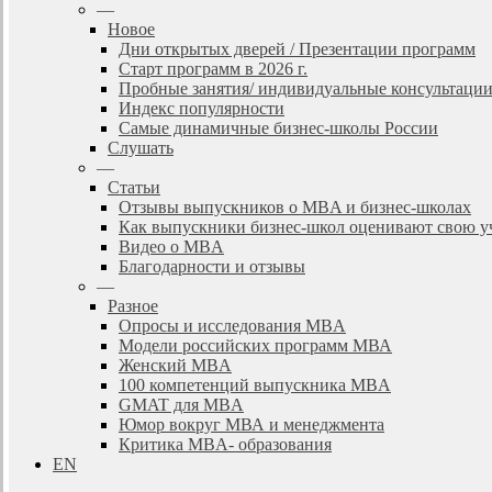
—
Новое
Дни открытых дверей / Презентации программ
Старт программ в 2026 г.
Пробные занятия/ индивидуальные консультаци
Индекс популярности
Самые динамичные бизнес-школы России
Слушать
—
Статьи
Отзывы выпускников о MBA и бизнес-школах
Как выпускники бизнес-школ оценивают свою у
Видео о MBA
Благодарности и отзывы
—
Разное
Опросы и исследования MBA
Модели российских программ МВА
Женский MBA
100 компетенций выпускника MBA
GMAT для MBA
Юмор вокруг МВА и менеджмента
Критика MBA- образования
EN