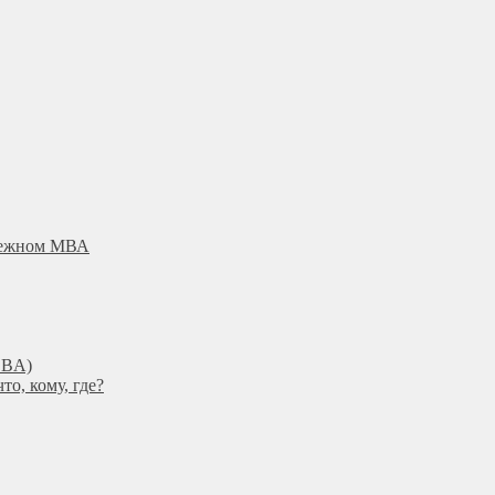
убежном МВА
DBА)
о, кому, где?