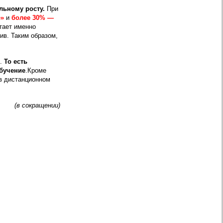
льному росту.
При
е»
и
более 30% —
тает именно
тив.
Таким образом,
е
.
То есть
бучение
.Кроме
 в дистанционном
(в сокращении)