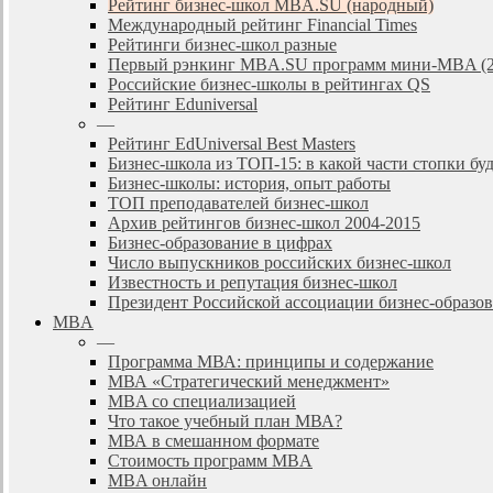
Рейтинг бизнес-школ MBA.SU (народный)
Международный рейтинг Financial Times
Рейтинги бизнес-школ разные
Первый рэнкинг MBA.SU программ мини-MBA (2
Российские бизнес-школы в рейтингах QS
Рейтинг Eduniversal
—
Рейтинг EdUniversal Best Masters
Бизнес-школа из ТОП-15: в какой части стопки бу
Бизнес-школы: история, опыт работы
ТОП преподавателей бизнес-школ
Архив рейтингов бизнес-школ 2004-2015
Бизнес-образование в цифрах
Число выпускников российских бизнес-школ
Известность и репутация бизнес-школ
Президент Российской ассоциации бизнес-образ
MBA
—
Программа МВА: принципы и содержание
МВА «Cтратегический менеджмент»
MBA со специализацией
Что такое учебный план МВА?
МВА в смешанном формате
Стоимость программ MBA
MBA онлайн