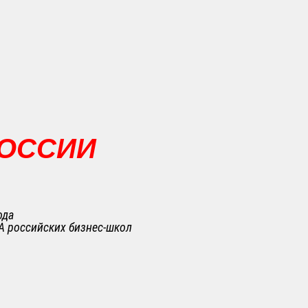
РОССИИ
ода
A российских бизнес-школ