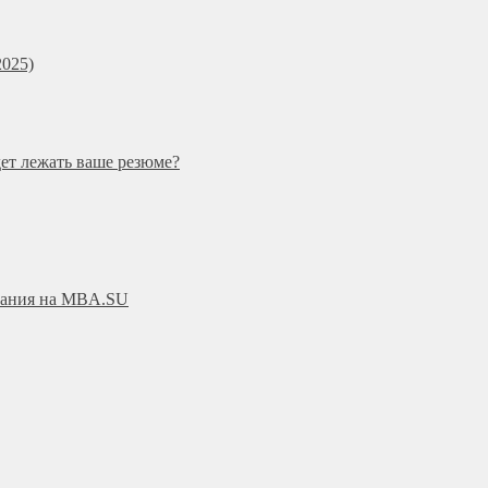
025)
дет лежать ваше резюме?
ования на MBA.SU