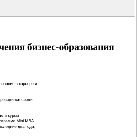
чения бизнес-образования
зования в карьере и
проводился среди
дили курсы
рограмме Mini MBA
оследние два года,