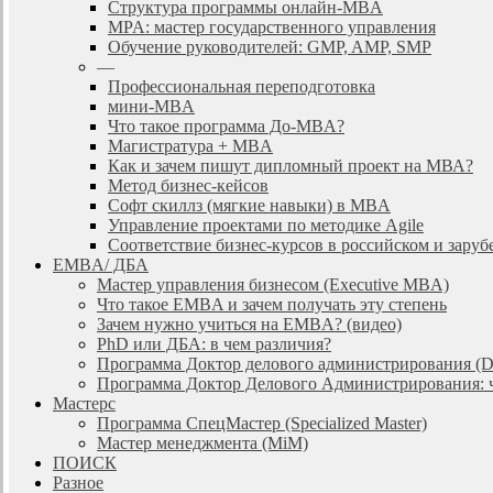
Cтруктура программы онлайн-MBA
MPA: мастер государственного управления
Обучение руководителей: GMP, AMP, SMP
—
Профессиональная переподготовка
мини-MBA
Что такое программа До-MBA?
Магистратура + MBA
Как и зачем пишут дипломный проект на МВА?
Метод бизнес-кейсов
Софт скиллз (мягкие навыки) в MBA
Управление проектами по методике Agile
Соответствие бизнес-курсов в российском и зар
EMBA/ ДБA
Мастер управления бизнесом (Executive MBA)
Что такое EMBA и зачем получать эту степень
Зачем нужно учиться на EMBA? (видео)
PhD или ДБА: в чем различия?
Программа Доктор делового администрирования (
Программа Доктор Делового Администрирования: чт
Мастерс
Программа СпецМастер (Specialized Master)
Мастер менеджмента (MiM)
ПОИСК
Разное