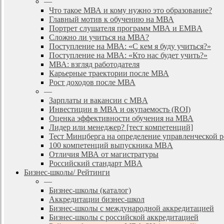
—
Что такое МВА и кому нужно это образование?
Главный мотив к обучению на МВА
Портрет слушателя программ МВА и EMBA
Сложно ли учиться на МВА?
Поступление на МВА: «С кем я буду учиться?»
Поступление на МВА: «Кто нас будет учить?»
МВА: взгляд работодателя
Карьерные траектории после МВА
Рост доходов после МВА
—
Зарплаты и вакансии с MBA
Инвестиции в МВА и окупаемость (ROI)
Оценка эффективности обучения на МВА
Лидер или менеджер? [тест компетенций]
Тест Минцберга на определение управленческой 
100 компетенций выпускника MBA
Отличия МВА от магистратуры
Российский стандарт MBA
Бизнес-школы/ Рейтинги
—
Бизнес-школы (каталог)
Аккредитации бизнес-школ
Бизнес-школы с международной аккредитацией
Бизнес-школы с российской аккредитацией