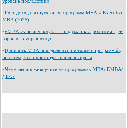
уровень последствий
Рост дохода выпускников программ МВА и Executive
•
MBA (2026)
«MBA vs бизнес-клуб» — надуманная дихотомия для
•
взрослого управленца
Ценность MBA определяется не только программой,
•
но и тем, что происходит после выпуска
Чему мы должны учить на программах МВА/ ЕМВА/
•
ДБА?