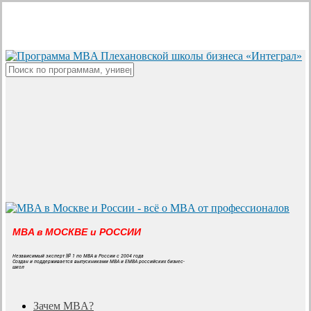
Skip
to
main
content
Close
Search
MBA в МОСКВЕ и РОССИИ
Независимый эксперт № 1 по MBA в России с 2004 года
Создан и поддерживается выпускниками MBA и EMBA российских бизнес-
школ
search
Menu
Зачем MBA?