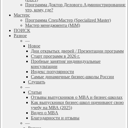
Программа Доктор Делового Администрирования:
что, кому, где?
Мастерс
Программа СпецМастер (Specialized Master)
Мастер менеджмента (MiM)
ПОИСК
Разное
—
Новое
Дни открытых дверей / Презентации программ
Старт программ в 2026 г.
Пробные занятия/ индивидуальные
консультации
Индекс популярности
Самые динамичные бизнес-школы России
Слушать
—
Статьи
Отзывы выпускников о MBA и бизнес-школах
Как выпускники бизнес-школ оценивают свою
учебу на МВА (2025)
Видео о MBA
Благодарности и отзывы
—