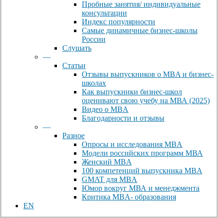
Пробные занятия/ индивидуальные
консультации
Индекс популярности
Самые динамичные бизнес-школы
России
Слушать
—
Статьи
Отзывы выпускников о MBA и бизнес-
школах
Как выпускники бизнес-школ
оценивают свою учебу на МВА (2025)
Видео о MBA
Благодарности и отзывы
—
Разное
Опросы и исследования MBA
Модели российских программ МВА
Женский MBA
100 компетенций выпускника MBA
GMAT для MBA
Юмор вокруг МВА и менеджмента
Критика MBA- образования
EN