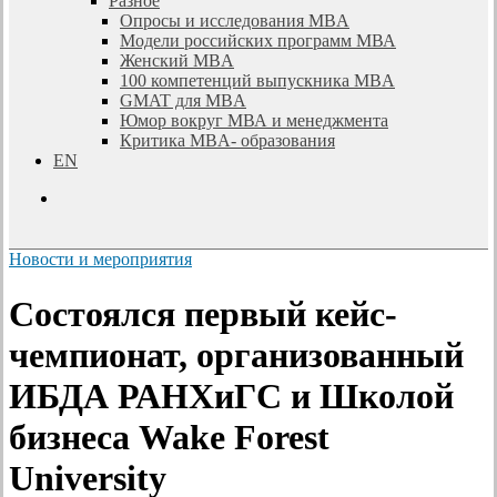
Разное
Опросы и исследования MBA
Модели российских программ МВА
Женский MBA
100 компетенций выпускника MBA
GMAT для MBA
Юмор вокруг МВА и менеджмента
Критика MBA- образования
EN
search
Новости и мероприятия
Состоялся первый кейс-
чемпионат, организованный
ИБДА РАНХиГС и Школой
бизнеса Wake Forest
University