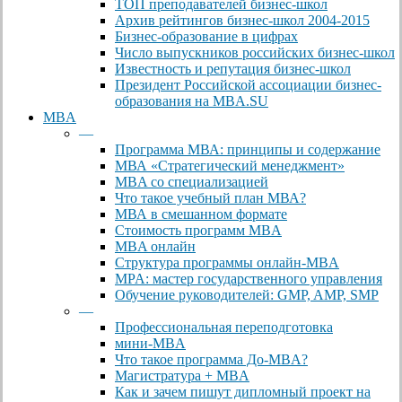
ТОП преподавателей бизнес-школ
Архив рейтингов бизнес-школ 2004-2015
Бизнес-образование в цифрах
Число выпускников российских бизнес-школ
Известность и репутация бизнес-школ
Президент Российской ассоциации бизнес-
образования на MBA.SU
MBA
—
Программа МВА: принципы и содержание
МВА «Cтратегический менеджмент»
MBA со специализацией
Что такое учебный план МВА?
МВА в смешанном формате
Стоимость программ MBA
MBA онлайн
Cтруктура программы онлайн-MBA
MPA: мастер государственного управления
Обучение руководителей: GMP, AMP, SMP
—
Профессиональная переподготовка
мини-MBA
Что такое программа До-MBA?
Магистратура + MBA
Как и зачем пишут дипломный проект на