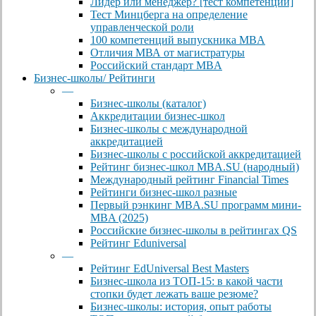
Лидер или менеджер? [тест компетенций]
Тест Минцберга на определение
управленческой роли
100 компетенций выпускника MBA
Отличия МВА от магистратуры
Российский стандарт MBA
Бизнес-школы/ Рейтинги
—
Бизнес-школы (каталог)
Аккредитации бизнес-школ
Бизнес-школы с международной
аккредитацией
Бизнес-школы с российской аккредитацией
Рейтинг бизнес-школ MBA.SU (народный)
Международный рейтинг Financial Times
Рейтинги бизнес-школ разные
Первый рэнкинг MBA.SU программ мини-
MBA (2025)
Российские бизнес-школы в рейтингах QS
Рейтинг Eduniversal
—
Рейтинг EdUniversal Best Masters
Бизнес-школа из ТОП-15: в какой части
стопки будет лежать ваше резюме?
Бизнес-школы: история, опыт работы