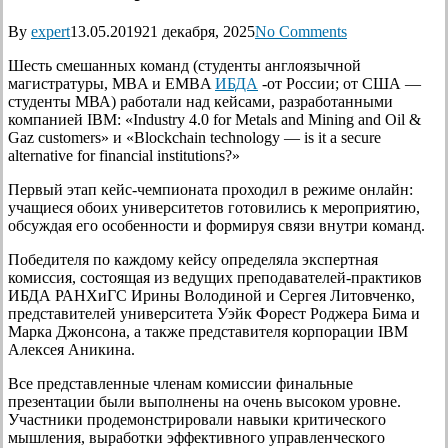
By
expert
13.05.2019
21 декабря, 2025
No Comments
Шесть смешанных команд (студенты англоязычной
магистратуры, MBA и EMBA
ИБДА
-от России; от США —
студенты МВА) работали над кейсами, разработанными
компанией IBM: «Industry 4.0 for Metals and Mining and Oil &
Gaz customers» и «Blockchain technology — is it a secure
alternative for financial institutions?»
Первый этап кейс-чемпионата проходил в режиме онлайн:
учащиеся обоих университетов готовились к мероприятию,
обсуждая его особенности и формируя связи внутри команд.
Победителя по каждому кейсу определяла экспертная
комиссия, состоящая из ведущих преподавателей-практиков
ИБДА РАНХиГС Ирины Володиной и Сергея Литовченко,
представителей университета Уэйк Форест Роджера Бима и
Марка Джонсона, а также представителя корпорации IBM
Алексея Аникина.
Все представленные членам комиссии финальные
презентации были выполнены на очень высоком уровне.
Участники продемонстрировали навыки критического
мышления, выработки эффективного управленческого