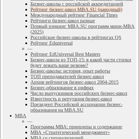
Бизнес-школы с российской аккредитацией
Рейтинг бизнес-школ MBA.SU (народный)
Международный рейтинг Financial Times
Рейтинги бизнес-школ разные
Первый рэнкинг MBA.SU программ мини-MBA
(2025)
Российские бизнес-школы в рейтингах QS
Рейтинг Eduniversal
—
Рейтинг EdUniversal Best Masters
Бизнес-школа из ТОП-15: в какой части стопки
будет лежать ваше резюме?
Бизнес-школы: история, опыт работы
ТОП преподавателей бизнес-школ
Архив рейтингов бизнес-школ 2004-2015
Бизнес-образование в цифрах
Число выпускников российских бизнес-школ
Известность и репутация бизнес-школ
Президент Российской ассоциации бизнес-
образования на MBA.SU
MBA
—
Программа МВА: принципы и содержание
МВА «Cтратегический менеджмент»
MBA со специализацией