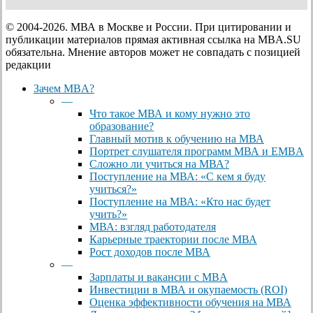
© 2004-2026. МВА в Москве и России. При цитировании и
публикации материалов прямая активная ссылка на MBA.SU
обязательна. Мнение авторов может не совпадать с позицией
редакции
Close
Зачем MBA?
Menu
—
Что такое МВА и кому нужно это
образование?
Главный мотив к обучению на МВА
Портрет слушателя программ МВА и EMBA
Сложно ли учиться на МВА?
Поступление на МВА: «С кем я буду
учиться?»
Поступление на МВА: «Кто нас будет
учить?»
МВА: взгляд работодателя
Карьерные траектории после МВА
Рост доходов после МВА
—
Зарплаты и вакансии с MBA
Инвестиции в МВА и окупаемость (ROI)
Оценка эффективности обучения на МВА