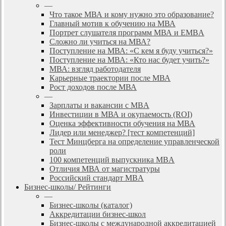
—
Что такое МВА и кому нужно это образование?
Главный мотив к обучению на МВА
Портрет слушателя программ МВА и EMBA
Сложно ли учиться на МВА?
Поступление на МВА: «С кем я буду учиться?»
Поступление на МВА: «Кто нас будет учить?»
МВА: взгляд работодателя
Карьерные траектории после МВА
Рост доходов после МВА
—
Зарплаты и вакансии с MBA
Инвестиции в МВА и окупаемость (ROI)
Оценка эффективности обучения на МВА
Лидер или менеджер? [тест компетенций]
Тест Минцберга на определение управленческой
роли
100 компетенций выпускника MBA
Отличия МВА от магистратуры
Российский стандарт MBA
Бизнес-школы/ Рейтинги
—
Бизнес-школы (каталог)
Аккредитации бизнес-школ
Бизнес-школы с международной аккредитацией