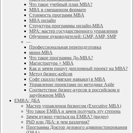
Что такое учебный план МВА?
МВА в смешанном формате
Стоимость программ MBA
MBA онлайн
Cтруктура программы онлайн-MBA
MPA: мастер государственного управления
Обучение руководителей: GMP, AMP, SMP
—
Профессиональная переподготовка
мини-MBA
Что такое программа До-MBA?
Магистратура + MBA
Как и зачем пишут дипломный проект на МВА?
Метод бизнес-кейсов
Софт скиллз (мягкие навыки) в MBA
Управление проектами по методике Agile
Соответствие бизнес-курсов в российском и
зарубежном МВА
EMBA/ ДБA
Мастер управления бизнесом (Executive MBA)
Что такое EMBA и зачем получать эту степень
Зачем нужно учиться на EMBA? (видео)
PhD или ДБА: в чем различия?
Программа Доктор делового администрирования
(DBА)