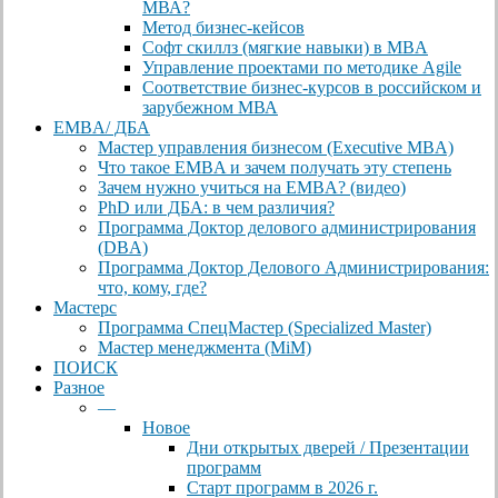
МВА?
Метод бизнес-кейсов
Софт скиллз (мягкие навыки) в MBA
Управление проектами по методике Agile
Соответствие бизнес-курсов в российском и
зарубежном МВА
EMBA/ ДБA
Мастер управления бизнесом (Executive MBA)
Что такое EMBA и зачем получать эту степень
Зачем нужно учиться на EMBA? (видео)
PhD или ДБА: в чем различия?
Программа Доктор делового администрирования
(DBА)
Программа Доктор Делового Администрирования:
что, кому, где?
Мастерс
Программа СпецМастер (Specialized Master)
Мастер менеджмента (MiM)
ПОИСК
Разное
—
Новое
Дни открытых дверей / Презентации
программ
Старт программ в 2026 г.