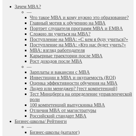
search
Menu
Зачем MBA?
—
Что такое МВА и кому нужно это образование?
Главный мотив к обучению на МВА
Портрет слушателя программ МВА и EMBA
Сложно ли учиться на МВА?
Поступление на МВА: «С кем я буду учиться?»
Поступление на МВА: «Кто нас будет учить?»
МВА: взгляд работодателя
Карьерные траектории после МВА
Рост доходов после МВА
—
Зарплаты и вакансии с MBA
Инвестиции в МВА и окупаемость (ROI)
Оценка эффективности обучения на МВА
Лидер или менеджер? [тест компетенций]
Тест Минцберга на определение управленческой
роли
100 компетенций выпускника MBA
Отличия МВА от магистратуры
Российский стандарт MBA
Бизнес-школы/ Рейтинги
—
Бизнес-школы (каталог)