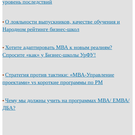
уровень последствий
О лояльности выпускников, качестве обучения и
•
Народном рейтинге бизнес-школ
Хотите адаптировать МВА к новым реалиям?
•
Спросите «как» у Бизнес-школы УрФУ!
Стратегия против тактики: «МВА-Управление
•
проектами» vs короткие программы по PM
Чему мы должны учить на программах МВА/ ЕМВА/
•
ДБА?