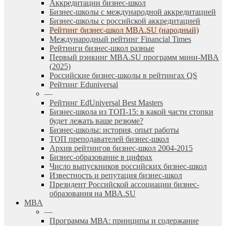
Аккредитации бизнес-школ
Бизнес-школы с международной аккредитацией
Бизнес-школы с российской аккредитацией
Рейтинг бизнес-школ MBA.SU (народный)
Международный рейтинг Financial Times
Рейтинги бизнес-школ разные
Первый рэнкинг MBA.SU программ мини-MBA
(2025)
Российские бизнес-школы в рейтингах QS
Рейтинг Eduniversal
—
Рейтинг EdUniversal Best Masters
Бизнес-школа из ТОП-15: в какой части стопки
будет лежать ваше резюме?
Бизнес-школы: история, опыт работы
ТОП преподавателей бизнес-школ
Архив рейтингов бизнес-школ 2004-2015
Бизнес-образование в цифрах
Число выпускников российских бизнес-школ
Известность и репутация бизнес-школ
Президент Российской ассоциации бизнес-
образования на MBA.SU
MBA
—
Программа МВА: принципы и содержание