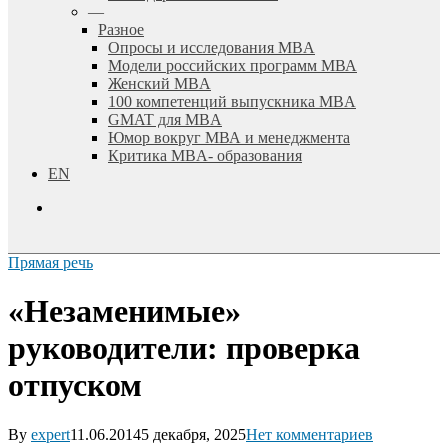
—
Разное
Опросы и исследования MBA
Модели российских программ МВА
Женский MBA
100 компетенций выпускника MBA
GMAT для MBA
Юмор вокруг МВА и менеджмента
Критика MBA- образования
EN
search
Прямая речь
«Незаменимые»
руководители: проверка
отпуском
By
expert
11.06.2014
5 декабря, 2025
Нет комментариев