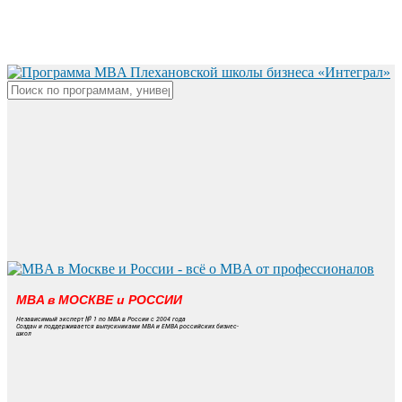
Skip
to
main
content
Close
Search
MBA в МОСКВЕ и РОССИИ
Независимый эксперт № 1 по MBA в России с 2004 года
Создан и поддерживается выпускниками MBA и EMBA российских бизнес-
школ