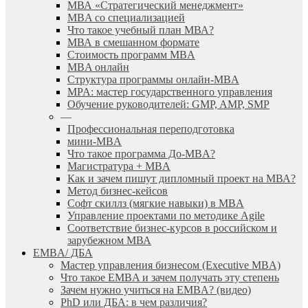
МВА «Cтратегический менеджмент»
MBA со специализацией
Что такое учебный план МВА?
МВА в смешанном формате
Стоимость программ MBA
MBA онлайн
Cтруктура программы онлайн-MBA
MPA: мастер государственного управления
Обучение руководителей: GMP, AMP, SMP
—
Профессиональная переподготовка
мини-MBA
Что такое программа До-MBA?
Магистратура + MBA
Как и зачем пишут дипломный проект на МВА?
Метод бизнес-кейсов
Софт скиллз (мягкие навыки) в MBA
Управление проектами по методике Agile
Соответствие бизнес-курсов в российском и
зарубежном МВА
EMBA/ ДБA
Мастер управления бизнесом (Executive MBA)
Что такое EMBA и зачем получать эту степень
Зачем нужно учиться на EMBA? (видео)
PhD или ДБА: в чем различия?