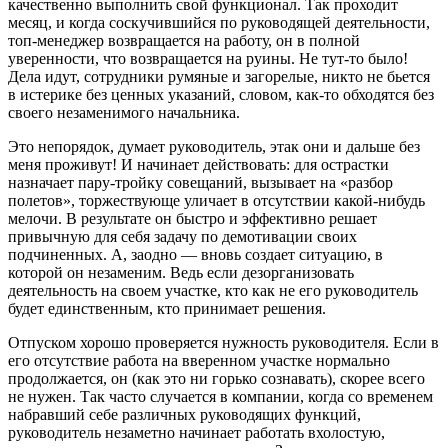
качественно выполнить свой функционал. Так проходит
месяц, и когда соскучившийся по руководящей деятельности,
топ-менеджер возвращается на работу, он в полной
уверенности, что возвращается на руины. Не тут-то было!
Дела идут, сотрудники румяные и загорелые, никто не бьется
в истерике без ценных указаний, словом, как-то обходятся без
своего незаменимого начальника.
Это непорядок, думает руководитель, этак они и дальше без
меня проживут! И начинает действовать: для острастки
назначает пару-тройку совещаний, вызывает на «разбор
полетов», торжествующе уличает в отсутствии какой-нибудь
мелочи. В результате он быстро и эффективно решает
привычную для себя задачу по демотивации своих
подчиненных. А, заодно — вновь создает ситуацию, в
которой он незаменим. Ведь если дезорганизовать
деятельность на своем участке, кто как не его руководитель
будет единственным, кто принимает решения.
Отпуском хорошо проверяется нужность руководителя. Если в
его отсутствие работа на вверенном участке нормально
продолжается, он (как это ни горько сознавать), скорее всего
не нужен. Так часто случается в компании, когда со временем
набравший себе различных руководящих функций,
руководитель незаметно начинает работать вхолостую,