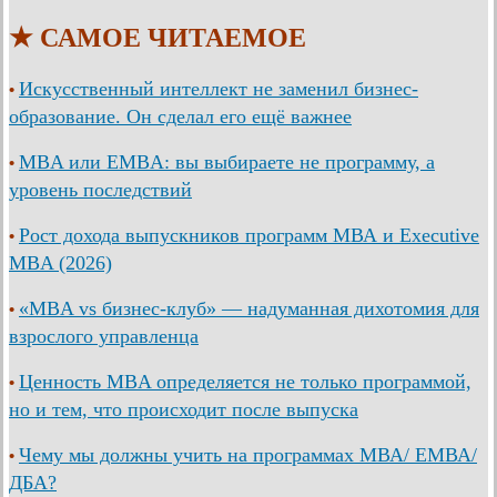
★ САМОЕ ЧИТАЕМОЕ
Искусственный интеллект не заменил бизнес-
•
образование. Он сделал его ещё важнее
MBA или EMBA: вы выбираете не программу, а
•
уровень последствий
Рост дохода выпускников программ МВА и Executive
•
MBA (2026)
«MBA vs бизнес-клуб» — надуманная дихотомия для
•
взрослого управленца
Ценность MBA определяется не только программой,
•
но и тем, что происходит после выпуска
Чему мы должны учить на программах МВА/ ЕМВА/
•
ДБА?