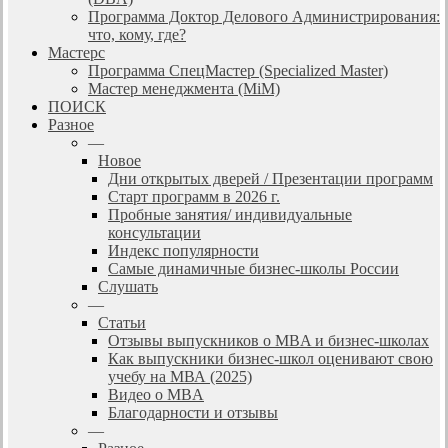
Программа Доктор Делового Администрирования:
что, кому, где?
Мастерс
Программа СпецМастер (Specialized Master)
Мастер менеджмента (MiM)
ПОИСК
Разное
—
Новое
Дни открытых дверей / Презентации программ
Старт программ в 2026 г.
Пробные занятия/ индивидуальные
консультации
Индекс популярности
Самые динамичные бизнес-школы России
Слушать
—
Статьи
Отзывы выпускников о MBA и бизнес-школах
Как выпускники бизнес-школ оценивают свою
учебу на МВА (2025)
Видео о MBA
Благодарности и отзывы
—