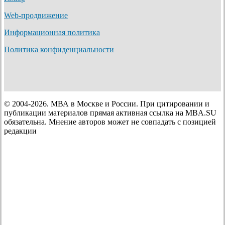
Web-продвижение
Информационная политика
Политика конфиденциальности
© 2004-2026. МВА в Москве и России. При цитировании и
публикации материалов прямая активная ссылка на MBA.SU
обязательна. Мнение авторов может не совпадать с позицией
редакции
Зачем MBA?
Бизнес-школы/ Рейтинги
—
MBA
—
—
Что такое МВА и кому нужно это
EMBA/ ДБA
—
образование?
Зарплаты и вакансии с MBA
—
Бизнес-школы (каталог)
Главный мотив к обучению на МВА
Инвестиции в МВА и окупаемость (ROI)
Мастерс
—
Аккредитации бизнес-школ
Рейтинг EdUniversal Best Masters
Мастер управления бизнесом (Executive
Программа МВА: принципы и
Портрет слушателя программ МВА и
Оценка эффективности обучения на МВА