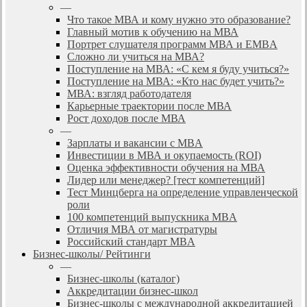
—
Что такое МВА и кому нужно это образование?
Главный мотив к обучению на МВА
Портрет слушателя программ МВА и EMBA
Сложно ли учиться на МВА?
Поступление на МВА: «С кем я буду учиться?»
Поступление на МВА: «Кто нас будет учить?»
МВА: взгляд работодателя
Карьерные траектории после МВА
Рост доходов после МВА
—
Зарплаты и вакансии с MBA
Инвестиции в МВА и окупаемость (ROI)
Оценка эффективности обучения на МВА
Лидер или менеджер? [тест компетенций]
Тест Минцберга на определение управленческой
роли
100 компетенций выпускника MBA
Отличия МВА от магистратуры
Российский стандарт MBA
Бизнес-школы/ Рейтинги
—
Бизнес-школы (каталог)
Аккредитации бизнес-школ
Бизнес-школы с международной аккредитацией