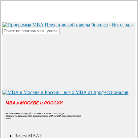
Skip
to
main
content
Close
Search
MBA в МОСКВЕ и РОССИИ
Независимый эксперт № 1 по MBA в России с 2004 года
Создан и поддерживается выпускниками MBA и EMBA российских бизнес-
школ
search
Menu
Зачем MBA?