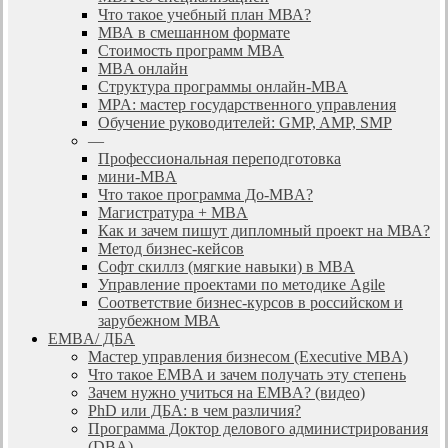
Что такое учебный план МВА?
МВА в смешанном формате
Стоимость программ MBA
MBA онлайн
Cтруктура программы онлайн-MBA
MPA: мастер государственного управления
Обучение руководителей: GMP, AMP, SMP
—
Профессиональная переподготовка
мини-MBA
Что такое программа До-MBA?
Магистратура + MBA
Как и зачем пишут дипломный проект на МВА?
Метод бизнес-кейсов
Софт скиллз (мягкие навыки) в MBA
Управление проектами по методике Agile
Соответствие бизнес-курсов в российском и
зарубежном МВА
EMBA/ ДБA
Мастер управления бизнесом (Executive MBA)
Что такое EMBA и зачем получать эту степень
Зачем нужно учиться на EMBA? (видео)
PhD или ДБА: в чем различия?
Программа Доктор делового администрирования
(DBА)