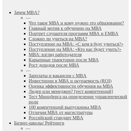
search
Menu
Зачем MBA?
—
Что такое МВА и кому нужно это образование?
Главный мотив к обучению на МВА
Портрет слушателя программ МВА и EMBA
Сложно ли учиться на МВА?
Поступление на МВА: «С кем я буду учиться?»
Поступление на МВА: «Кто нас будет учить?»
МВА: взгляд работодателя
Карьерные траектории после МВА
Рост доходов после МВА
—
Зарплаты и вакансии с MBA
Инвестиции в МВА и окупаемость (ROI)
Оценка эффективности обучения на МВА
Лидер или менеджер? [тест компетенций]
Тест Минцберга на определение управленческой
роли
100 компетенций выпускника MBA
Отличия МВА от магистратуры
Российский стандарт MBA
Бизнес-школы/ Рейтинги
—