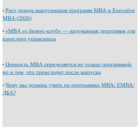
Рост дохода выпускников программ МВА и Executive
•
MBA (2026)
«MBA vs бизнес-клуб» — надуманная дихотомия для
•
взрослого управленца
Ценность MBA определяется не только программой,
•
но и тем, что происходит после выпуска
Чему мы должны учить на программах МВА/ ЕМВА/
•
ДБА?