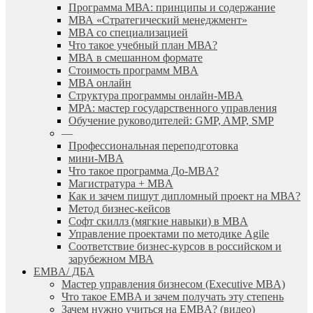
Программа МВА: принципы и содержание
МВА «Cтратегический менеджмент»
MBA со специализацией
Что такое учебный план МВА?
МВА в смешанном формате
Стоимость программ MBA
MBA онлайн
Cтруктура программы онлайн-MBA
MPA: мастер государственного управления
Обучение руководителей: GMP, AMP, SMP
—
Профессиональная переподготовка
мини-MBA
Что такое программа До-MBA?
Магистратура + MBA
Как и зачем пишут дипломный проект на МВА?
Метод бизнес-кейсов
Софт скиллз (мягкие навыки) в MBA
Управление проектами по методике Agile
Соответствие бизнес-курсов в российском и
зарубежном МВА
EMBA/ ДБA
Мастер управления бизнесом (Executive MBA)
Что такое EMBA и зачем получать эту степень
Зачем нужно учиться на EMBA? (видео)