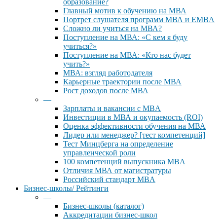
образование?
Главный мотив к обучению на МВА
Портрет слушателя программ МВА и EMBA
Сложно ли учиться на МВА?
Поступление на МВА: «С кем я буду
учиться?»
Поступление на МВА: «Кто нас будет
учить?»
МВА: взгляд работодателя
Карьерные траектории после МВА
Рост доходов после МВА
—
Зарплаты и вакансии с MBA
Инвестиции в МВА и окупаемость (ROI)
Оценка эффективности обучения на МВА
Лидер или менеджер? [тест компетенций]
Тест Минцберга на определение
управленческой роли
100 компетенций выпускника MBA
Отличия МВА от магистратуры
Российский стандарт MBA
Бизнес-школы/ Рейтинги
—
Бизнес-школы (каталог)
Аккредитации бизнес-школ