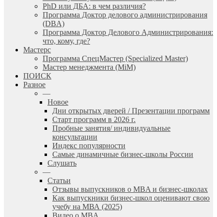
PhD или ДБА: в чем различия?
Программа Доктор делового администрирования
(DBА)
Программа Доктор Делового Администрирования:
что, кому, где?
Мастерс
Программа СпецМастер (Specialized Master)
Мастер менеджмента (MiM)
ПОИСК
Разное
—
Новое
Дни открытых дверей / Презентации программ
Старт программ в 2026 г.
Пробные занятия/ индивидуальные
консультации
Индекс популярности
Самые динамичные бизнес-школы России
Слушать
—
Статьи
Отзывы выпускников о MBA и бизнес-школах
Как выпускники бизнес-школ оценивают свою
учебу на МВА (2025)
Видео о MBA