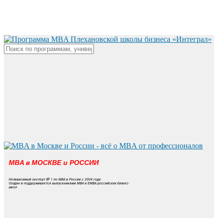
Skip
to
main
content
Close
Search
MBA в МОСКВЕ и РОССИИ
Независимый эксперт № 1 по MBA в России с 2004 года
Создан и поддерживается выпускниками MBA и EMBA российских бизнес-
школ