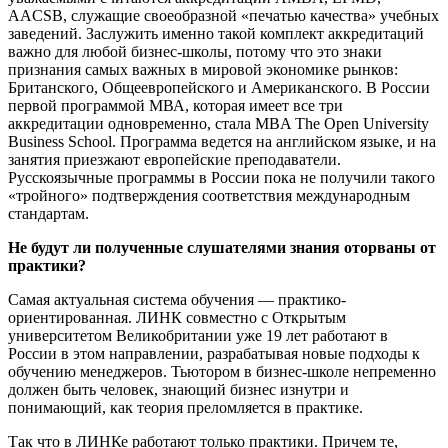
AACSB, служащие своеобразной «печатью качества» учебных
заведений. Заслужить именно такой комплект аккредитаций
важно для любой бизнес-школы, потому что это знаки
признания самых важных в мировой экономике рынков:
Британского, Общеевропейского и Американского. В России
первой программой МВА, которая имеет все три
аккредитации одновременно, стала MBA The Open University
Business School. Программа ведется на английском языке, и на
занятия приезжают европейские преподаватели.
Русскоязычные программы в России пока не получили такого
«тройного» подтверждения соответствия международным
стандартам.
Не будут ли полученные слушателями знания оторваны от
практики?
Самая актуальная система обучения — практико-
ориентированная. ЛИНК совместно с Открытым
университетом Великобритании уже 19 лет работают в
России в этом направлении, разрабатывая новые подходы к
обучению менеджеров. Тьютором в бизнес-школе непременно
должен быть человек, знающий бизнес изнутри и
понимающий, как теория преломляется в практике.
Так что в ЛИНКе работают только практики. Причем те,