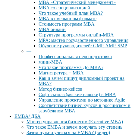
МВА «Cтратегический менеджмент»
MBA со специализацией
Что такое учебный план МВА?
МВА в смешанном формате
Стоимость программ MBA
MBA онлайн
Cтруктура программы онлайн-MBA
MPA: мастер государственного управления
Обучение руководителей: GMP, AMP, SMP
—
Профессиональная переподготовка
мини-MBA
Что такое программа До-MBA?
Магистратура + MBA
Как и зачем пишут дипломный проект на
МВА?
Метод бизнес-кейсов
Софт скиллз (мягкие навыки) в MBA
Управление проектами по методике Agile
Соответствие бизнес-курсов в российском и
зарубежном МВА
EMBA/ ДБA
Мастер управления бизнесом (Executive MBA)
Что такое EMBA и зачем получать эту степень
Зачем нужно учиться на EMBA? (видео)