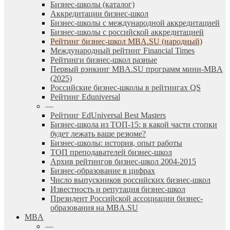
Бизнес-школы (каталог)
Аккредитации бизнес-школ
Бизнес-школы с международной аккредитацией
Бизнес-школы с российской аккредитацией
Рейтинг бизнес-школ MBA.SU (народный)
Международный рейтинг Financial Times
Рейтинги бизнес-школ разные
Первый рэнкинг MBA.SU программ мини-MBA
(2025)
Российские бизнес-школы в рейтингах QS
Рейтинг Eduniversal
—
Рейтинг EdUniversal Best Masters
Бизнес-школа из ТОП-15: в какой части стопки
будет лежать ваше резюме?
Бизнес-школы: история, опыт работы
ТОП преподавателей бизнес-школ
Архив рейтингов бизнес-школ 2004-2015
Бизнес-образование в цифрах
Число выпускников российских бизнес-школ
Известность и репутация бизнес-школ
Президент Российской ассоциации бизнес-
образования на MBA.SU
MBA
—