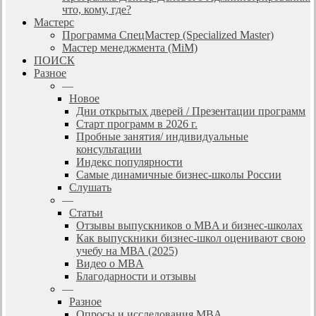
что, кому, где?
Мастерс
Программа СпецМастер (Specialized Master)
Мастер менеджмента (MiM)
ПОИСК
Разное
—
Новое
Дни открытых дверей / Презентации программ
Старт программ в 2026 г.
Пробные занятия/ индивидуальные
консультации
Индекс популярности
Самые динамичные бизнес-школы России
Слушать
—
Статьи
Отзывы выпускников о MBA и бизнес-школах
Как выпускники бизнес-школ оценивают свою
учебу на МВА (2025)
Видео о MBA
Благодарности и отзывы
—
Разное
Опросы и исследования MBA