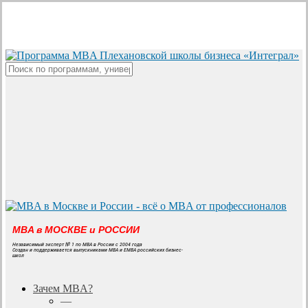
Skip
to
main
content
Close
Search
MBA в МОСКВЕ и РОССИИ
Независимый эксперт № 1 по MBA в России с 2004 года
Создан и поддерживается выпускниками MBA и EMBA российских бизнес-
школ
search
Menu
Зачем MBA?
—