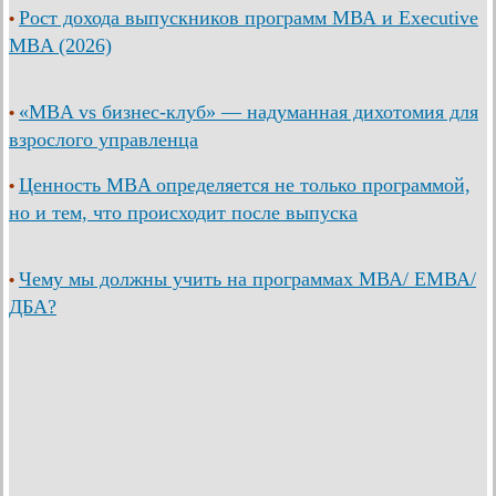
Рост дохода выпускников программ МВА и Executive
•
MBA (2026)
«MBA vs бизнес-клуб» — надуманная дихотомия для
•
взрослого управленца
Ценность MBA определяется не только программой,
•
но и тем, что происходит после выпуска
Чему мы должны учить на программах МВА/ ЕМВА/
•
ДБА?