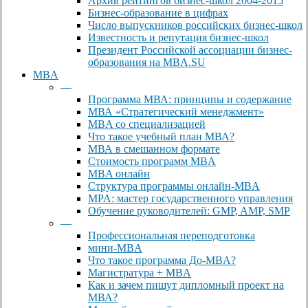
Архив рейтингов бизнес-школ 2004-2015
Бизнес-образование в цифрах
Число выпускников российских бизнес-школ
Известность и репутация бизнес-школ
Президент Российской ассоциации бизнес-
образования на MBA.SU
MBA
—
Программа МВА: принципы и содержание
МВА «Cтратегический менеджмент»
MBA со специализацией
Что такое учебный план МВА?
МВА в смешанном формате
Стоимость программ MBA
MBA онлайн
Cтруктура программы онлайн-MBA
MPA: мастер государственного управления
Обучение руководителей: GMP, AMP, SMP
—
Профессиональная переподготовка
мини-MBA
Что такое программа До-MBA?
Магистратура + MBA
Как и зачем пишут дипломный проект на
МВА?