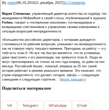
By
expert
06.10.2016
21 декабря, 2025
No Comments
Мария Степанова
, управляющий директор агентства по подбору топ-
менеджмента Midlandhunt в своей статье, опубликованной в журнале
Forbes
, говорит о «потерянном поколении» топ-менеджеров и
возвращении собственников к управлению своими компаниями в
ситуации возросшей неопределенности.
«Большинство российских директоров, с которыми доводится
сталкиваться по рабочим вопросам, указывают на неопределенность
как на главную черту текущего времени. Приходишь на работу — и у
тебя есть план А. Но все так быстро меняется, что не успеваешь
даже приступить к его реализации, как требуется план Б. Люди не
могут прогнозировать не только на пол года вперед, но даже на пол
месяца. Российский бизнес, пожалуй, впервые за 25 лет своей
истории работает в режиме реального времени. Это означает, что
утром определяется, что делают сегодня, завтра — следующее
совещание и следующая стратегия…
Читать дальше>>
Поделиться материалом
VK
Telegram
WhatsApp
Email