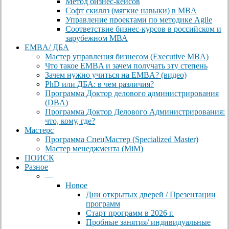
Метод бизнес-кейсов
Софт скиллз (мягкие навыки) в MBA
Управление проектами по методике Agile
Соответствие бизнес-курсов в российском и
зарубежном МВА
EMBA/ ДБA
Мастер управления бизнесом (Executive MBA)
Что такое EMBA и зачем получать эту степень
Зачем нужно учиться на EMBA? (видео)
PhD или ДБА: в чем различия?
Программа Доктор делового администрирования
(DBА)
Программа Доктор Делового Администрирования:
что, кому, где?
Мастерс
Программа СпецМастер (Specialized Master)
Мастер менеджмента (MiM)
ПОИСК
Разное
—
Новое
Дни открытых дверей / Презентации
программ
Старт программ в 2026 г.
Пробные занятия/ индивидуальные