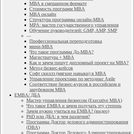
МВА в смешанном формате
Стоимость программ MBA
MBA онлайн
Cтруктура программы онлайн-MBA
MPA: мастер государственного управления
Обучение руководителей: GMP, AMP, SMP
—
Профессиональная переподготовка
мини-MBA
Что такое программа До-MBA?
Магистратура + MBA
Как и зачем пишут дипломный проект на МВА?
Метод бизнес-кейсов
Софт скиллз (мягкие навыки) в MBA
Управление проектами по методике Agile
Соответствие бизнес-курсов в российском и
зарубежном МВА
EMBA/ ДБA
Мастер управления бизнесом (Executive MBA)
Что такое EMBA и зачем получать эту степень
Зачем нужно учиться на EMBA? (видео)
PhD или ДБА: в чем различия?
Программа Доктор делового администрирования
(DBА)
Программа Доктор Делового Администрирования: