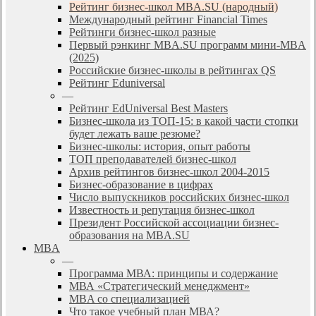
Рейтинг бизнес-школ MBA.SU (народный)
Международный рейтинг Financial Times
Рейтинги бизнес-школ разные
Первый рэнкинг MBA.SU программ мини-MBA
(2025)
Российские бизнес-школы в рейтингах QS
Рейтинг Eduniversal
—
Рейтинг EdUniversal Best Masters
Бизнес-школа из ТОП-15: в какой части стопки
будет лежать ваше резюме?
Бизнес-школы: история, опыт работы
ТОП преподавателей бизнес-школ
Архив рейтингов бизнес-школ 2004-2015
Бизнес-образование в цифрах
Число выпускников российских бизнес-школ
Известность и репутация бизнес-школ
Президент Российской ассоциации бизнес-
образования на MBA.SU
MBA
—
Программа МВА: принципы и содержание
МВА «Cтратегический менеджмент»
MBA со специализацией
Что такое учебный план МВА?