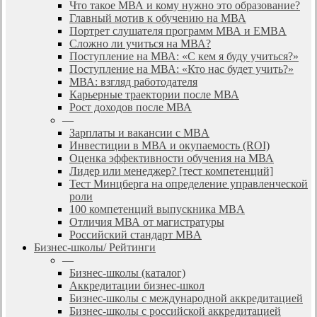
Что такое МВА и кому нужно это образование?
Главный мотив к обучению на МВА
Портрет слушателя программ МВА и EMBA
Сложно ли учиться на МВА?
Поступление на МВА: «С кем я буду учиться?»
Поступление на МВА: «Кто нас будет учить?»
МВА: взгляд работодателя
Карьерные траектории после МВА
Рост доходов после МВА
—
Зарплаты и вакансии с MBA
Инвестиции в МВА и окупаемость (ROI)
Оценка эффективности обучения на МВА
Лидер или менеджер? [тест компетенций]
Тест Минцберга на определение управленческой
роли
100 компетенций выпускника MBA
Отличия МВА от магистратуры
Российский стандарт MBA
Бизнес-школы/ Рейтинги
—
Бизнес-школы (каталог)
Аккредитации бизнес-школ
Бизнес-школы с международной аккредитацией
Бизнес-школы с российской аккредитацией