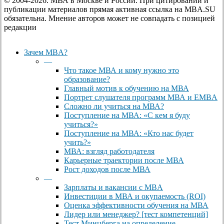
© 2004-2026. МВА в Москве и России. При цитировании и
публикации материалов прямая активная ссылка на MBA.SU
обязательна. Мнение авторов может не совпадать с позицией
редакции
Close
Зачем MBA?
Menu
—
Что такое МВА и кому нужно это
образование?
Главный мотив к обучению на МВА
Портрет слушателя программ МВА и EMBA
Сложно ли учиться на МВА?
Поступление на МВА: «С кем я буду
учиться?»
Поступление на МВА: «Кто нас будет
учить?»
МВА: взгляд работодателя
Карьерные траектории после МВА
Рост доходов после МВА
—
Зарплаты и вакансии с MBA
Инвестиции в МВА и окупаемость (ROI)
Оценка эффективности обучения на МВА
Лидер или менеджер? [тест компетенций]
Тест Минцберга на определение