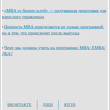
«MBA vs бизнес-клуб» — надуманная дихотомия для
•
взрослого управленца
Ценность MBA определяется не только программой,
•
но и тем, что происходит после выпуска
Чему мы должны учить на программах МВА/ ЕМВА/
•
ДБА?
ВКОНТАКТЕ
ДЗЕН
ЮТУБ