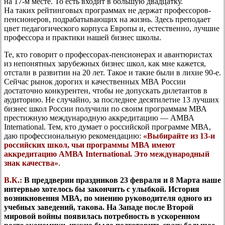
на 17-м месте. То есть входит в большую двадцатку.
На таких рейтинговых программах не держат профессоров-
пенсионеров, подрабатывающих на жизнь. Здесь преподает
цвет педагогического корпуса Европы и, естественно, лучшие
профессора и практики нашей бизнес школы.
Те, кто говорит о профессорах-пенсионерах и авантюристах
из непонятных зарубежных бизнес школ, как мне кажется,
отстали в развитии на 20 лет. Такое и такие были в лихие 90-е.
Сейчас рынок дорогих и качественных МВА России
достаточно конкурентен, чтобы не допускать дилетантов в
аудиторию. Не случайно, за последнее десятилетие 13 лучших
бизнес школ России получили по своим программам МВА
престижную международную аккредитацию — АМВА
International. Тем, кто думает о российской программе МВА,
даю профессиональную рекомендацию:
«Выбирайте из 13-и
российских школ, чьи программы МВА имеют
аккредитацию АМВА International. Это международный
знак качества»
.
В.К.:
В преддверии праздников 23 февраля и 8 Марта наше
интервью хотелось бы закончить с улыбкой. История
возникновения МВА, по мнению руководителя одного из
учебных заведений, такова. На Западе после Второй
мировой войны появилась потребность в ускоренном