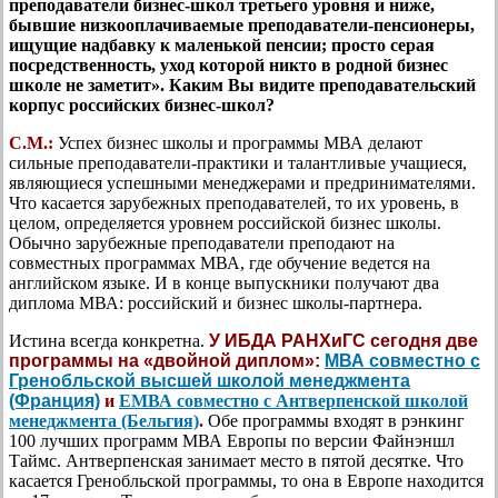
преподаватели бизнес-школ третьего уровня и ниже,
бывшие низкооплачиваемые преподаватели-пенсионеры,
ищущие надбавку к маленькой пенсии; просто серая
посредственность, уход которой никто в родной бизнес
школе не заметит». Каким Вы видите преподавательский
корпус российских бизнес-школ?
С.М.:
Успех бизнес школы и программы МВА делают
сильные преподаватели-практики и талантливые учащиеся,
являющиеся успешными менеджерами и предринимателями.
Что касается зарубежных преподавателей, то их уровень, в
целом, определяется уровнем российской бизнес школы.
Обычно зарубежные преподаватели преподают на
совместных программах МВА, где обучение ведется на
английском языке. И в конце выпускники получают два
диплома МВА: российский и бизнес школы-партнера.
Истина всегда конкретна.
У ИБДА РАНХиГС сегодня две
программы на «двойной диплом»:
МВА совместно с
Гренобльской высшей школой менеджмента
(Франция)
и
ЕМВА совместно с Антверпенской школой
менеджмента (Бельгия)
.
Обе программы входят в рэнкинг
100 лучших программ МВА Европы по версии Файнэншл
Таймс. Антверпенская занимает место в пятой десятке. Что
касается Гренобльской программы, то она в Европе находится