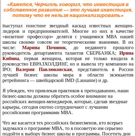
«Кажется, Черчилль говорил, что инвестиция в
собственное развитие — это лучшая инвестиция,
потому что ее нельзя национализировать»
ыступал поистине звездный каскад известных женщин-
В
лидеров и предпринимателей. Многие из них в качестве
«визитинг профессорз» делятся с учащимися МВА нашей
школы своими совсем не теоретическими знаниями. В их
числе:
Марина Починок
, до недавнего прошлого
руководитель департамента талантов СБЕРБАНКА;
Ирина
Кибина
, первая женщина, которая не только входила в
руководство ЕВРАЗХОЛДИНГ, но и вывела эту компанию на
IPO;
Валерия Павлюковская
, представитель в России
лучшей бизнес школы мира в области экзекьютив
ретрейнинга — швейцарской IMD (Lausanne) и др.
Я убежден, что привлекая практиков к преподаванию, наши
бизнес-школы должны обратить особое внимание на
российских женщин-менеджеров, которые, сделав звездные
карьеры, сегодня охотно сотрудничают с лучшими
российскими программами МВА.
Что же касается тех российских бизнесменов, кто всерьез
задумался о программе МВА, то я посоветую им серьезно
подойти к выбору бизнес школы и программы. Посетить дни