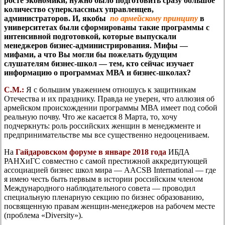
росте экономики, нужно было подготовить сразу большое
количество суперклассных управленцев,
администраторов. И, якобы
по армейскому принципу
в
университетах были сформированы такие программы с
интенсивной подготовкой, которые выпускали
менеджеров бизнес-администрирования. Мифы —
мифами, а что Вы могли бы пожелать будущим
слушателям бизнес-школ — тем, кто сейчас изучает
информацию о программах МВА и бизнес-школах?
С.М.:
Я с большим уважением отношусь к защитникам
Отечества и их празднику. Правда не уверен, что аллюзия об
армейском происхождении программы МВА имеет под собой
реальную почву. Что же касается 8 Марта, то, хочу
подчеркнуть: роль российских женщин в менеджменте и
предпринимательстве мы все существенно недооцениваем.
На
Гайдаровском форуме в январе 2018 года
ИБДА
РАНХиГС совместно с самой престижной аккредитующей
ассоциацией бизнес школ мира — AACSB International — где
я имею честь быть первым в истории российским членом
Международного наблюдательного совета — проводил
специальную пленарную секцию по бизнес образованию,
посвященную правам женщин-менеджеров на рабочем месте
(проблема «Diversity»).