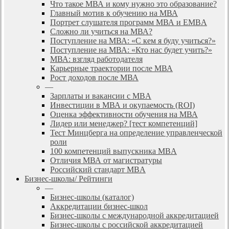
Что такое МВА и кому нужно это образование?
Главный мотив к обучению на МВА
Портрет слушателя программ МВА и EMBA
Сложно ли учиться на МВА?
Поступление на МВА: «С кем я буду учиться?»
Поступление на МВА: «Кто нас будет учить?»
МВА: взгляд работодателя
Карьерные траектории после МВА
Рост доходов после МВА
—
Зарплаты и вакансии с MBA
Инвестиции в МВА и окупаемость (ROI)
Оценка эффективности обучения на МВА
Лидер или менеджер? [тест компетенций]
Тест Минцберга на определение управленческой
роли
100 компетенций выпускника MBA
Отличия МВА от магистратуры
Российский стандарт MBA
Бизнес-школы/ Рейтинги
—
Бизнес-школы (каталог)
Аккредитации бизнес-школ
Бизнес-школы с международной аккредитацией
Бизнес-школы с российской аккредитацией