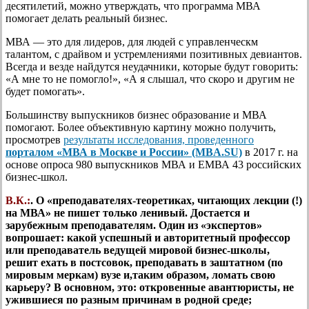
десятилетий, можно утверждать, что программа МВА
помогает делать реальный бизнес.
МВА — это для лидеров, для людей с управленческм
талантом, с драйвом и устремлениями позитивных девиантов.
Всегда и везде найдутся неудачники, которые будут говорить:
«А мне то не помогло!», «А я слышал, что скоро и другим не
будет помогать».
Большинству выпускников бизнес образование и МВА
помогают. Более объективную картину можно получить,
просмотрев
результаты исследования, проведенного
порталом «МВА в Москве и России» (MBA.SU)
в 2017 г. на
основе опроса 980 выпускников МВА и ЕМВА 43 российских
бизнес-школ.
В.К.:
. О «преподавателях-теоретиках, читающих лекции (!)
на МВА» не пишет только ленивый. Достается и
зарубежным преподавателям. Один из «экспертов»
вопрошает: какой успешный и авторитетный профессор
или преподаватель ведущей мировой бизнес-школы,
решит ехать в постсовок, преподавать в заштатном (по
мировым меркам) вузе и,таким образом, ломать свою
карьеру? В основном, это: откровенные авантюристы, не
ужившиеся по разным причинам в родной среде;