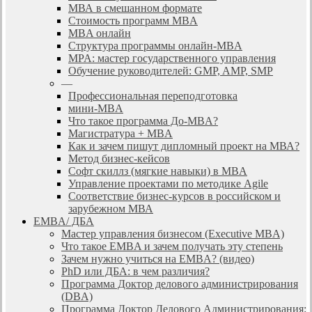
МВА в смешанном формате
Стоимость программ MBA
MBA онлайн
Cтруктура программы онлайн-MBA
MPA: мастер государственного управления
Обучение руководителей: GMP, AMP, SMP
—
Профессиональная переподготовка
мини-MBA
Что такое программа До-MBA?
Магистратура + MBA
Как и зачем пишут дипломный проект на МВА?
Метод бизнес-кейсов
Софт скиллз (мягкие навыки) в MBA
Управление проектами по методике Agile
Соответствие бизнес-курсов в российском и
зарубежном МВА
EMBA/ ДБA
Мастер управления бизнесом (Executive MBA)
Что такое EMBA и зачем получать эту степень
Зачем нужно учиться на EMBA? (видео)
PhD или ДБА: в чем различия?
Программа Доктор делового администрирования
(DBА)
Программа Доктор Делового Администрирования: