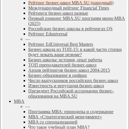
Рейтинг бизнес-школ MBA.SU (народный)
Международный рейтинг Financial Times
Рейтинги бизнес-школ разные
Первый рэнкинг MBA.SU программ мини-MBA
(2025)
Российские бизнес-школы в рейтингах QS
Рейтинг Eduniversal
—
Рейтинг EdUniversal Best Masters
Бизнес-школа из ТОП-15: в какой части стопки
будет лежать ваше резюме?
Бизнес-школы: история, опыт работы
ТОП преподавателей бизнес-школ
Архив рейтингов бизнес-школ 2004-2015
Бизнес-образование в цифрах
Число выпускников российских бизнес-школ
Известность и репутация бизнес-школ
Президент Российской ассоциации бизнес-
образования на MBA.SU
MBA
—
Программа МВА: принципы и содержание
МВА «Cтратегический менеджмент»
MBA со специализацией
Что такое учебный план МВА?