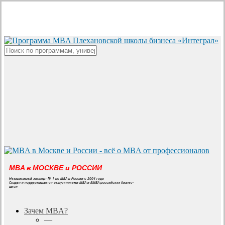
Skip
to
main
content
Close
Search
MBA в МОСКВЕ и РОССИИ
Независимый эксперт № 1 по MBA в России с 2004 года
Создан и поддерживается выпускниками MBA и EMBA российских бизнес-
школ
search
Menu
Зачем MBA?
—