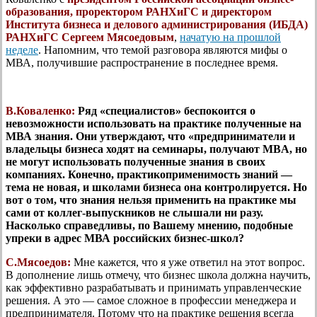
образования, проректором РАНХиГС и директором
Института бизнеса и делового администрирования (ИБДА)
РАНХиГС Сергеем Мясоедовым
,
начатую на прошлой
неделе
. Напомним, что темой разговора являются мифы о
МВА, получившие распространение в последнее время.
В.Коваленко:
Ряд «специалистов» беспокоится о
невозможности использовать на практике полученные на
МВА знания. Они утверждают, что «предприниматели и
владельцы бизнеса ходят на семинары, получают MBA, но
не могут использовать полученные знания в своих
компаниях. Конечно, практикоприменимость знаний —
тема не новая, и школами бизнеса она контролируется. Но
вот о том, что знания нельзя применить на практике мы
сами от коллег-выпускников не слышали ни разу.
Насколько справедливы, по Вашему мнению, подобные
упреки в адрес МВА российских бизнес-школ?
С.Мясоедов:
Мне кажется, что я уже ответил на этот вопрос.
В дополнение лишь отмечу, что бизнес школа должна научить,
как эффективно разрабатывать и принимать управленческие
решения. А это — самое сложное в профессии менеджера и
предпринимателя. Потому что на практике решения всегда