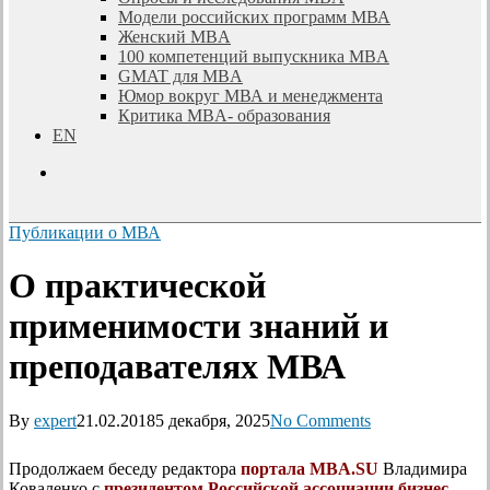
Модели российских программ МВА
Женский MBA
100 компетенций выпускника MBA
GMAT для MBA
Юмор вокруг МВА и менеджмента
Критика MBA- образования
EN
search
Публикации о МВА
О практической
применимости знаний и
преподавателях МВА
By
expert
21.02.2018
5 декабря, 2025
No Comments
Продолжаем беседу редактора
портала MBA.SU
Владимира
Коваленко с
президентом Российской ассоциации бизнес-