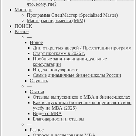
что, кому, где?
Мастерс
Программа СпецМастер (Specialized Master)
Мастер менеджмента (MiM)
ПОИСК
Разное
—
Новое
Дни открытых дверей / Презентации программ
Старт программ в 2026 г.
Пробные занятия/ индивидуальные
консультации
Индекс популярности
Самые динамичные бизнес-школы России
Слушать
—
Статьи
Отзывы выпускников о MBA и бизнес-школах
Как выпускники бизнес-школ оценивают свою
учебу на МВА (2025)
Видео о MBA
Благодарности и отзывы
—
Разное
Опросы и исследования MBA