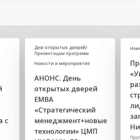
Дни открытых дверей/
Нов
Презентации программ
Пр
Новости и мероприятия
«У
АНОНС. День
ра
й
открытых дверей
ст
ЕМВА
ли
«Стратегический
за
а с
менеджмент+новые
Ни
технологии» ЦМП
Про