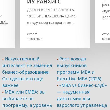
ИУ РАНХиГС
разв
,
ДАТА И ВРЕМЯ 18 АВГУСТА,
лиде
Р
19:00 БИЗНЕС-ШКОЛА Центр
Кор
АММ…
международных программ…
expert
expe
18.08.2026
07.08
Искусственный
Рост дохода
•
•
интеллект не заменил
выпускников
бизнес-образование.
программ МВА и
Он сделал его ещё
Executive MBA (2026)
важнее
«MBA vs бизнес-клуб»
•
MBA или EMBA: вы
— надуманная
•
выбираете не
дихотомия для
программу, а уровень
взрослого управленца