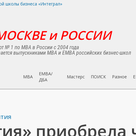
МОСКВЕ и РОССИИ
т № 1 по MBA в России с 2004 года
ается выпускниками MBA и EMBA российских бизнес-школ
EMBA/
MBA
Мастерс
ПОИСК
Разное
E
ДБA
ятия
ия» приобрела 