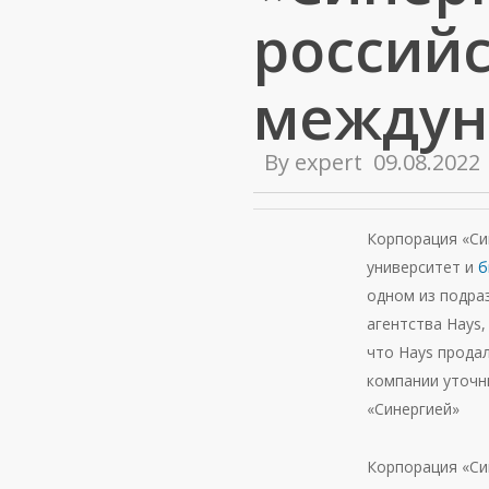
российс
междун
By
expert
09.08.2022
Корпорация «Си
университет и
б
одном из подра
агентства Hays,
что Hays прода
компании уточн
«Синергией»
Корпорация «Син