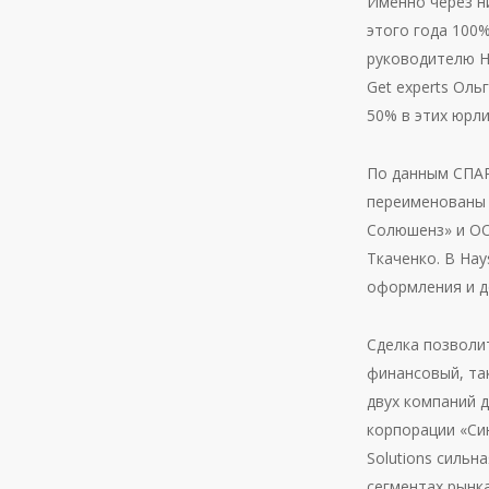
Именно через ни
этого года 100
руководителю Ha
Get experts Оль
50% в этих юрли
По данным СПАРК
переименованы 
Солюшенз» и ОО
Ткаченко. В Hay
оформления и д
Сделка позволит
финансовый, так
двух компаний д
корпорации «Си
Solutions сильн
сегментах рынк