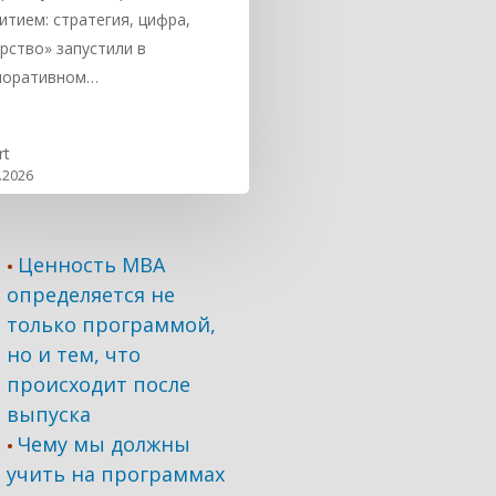
итием: стратегия, цифра,
рство» запустили в
поративном…
rt
.2026
Ценность MBA
•
определяется не
только программой,
но и тем, что
происходит после
выпуска
Чему мы должны
•
учить на программах