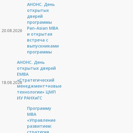
АНОНС. День
открытых
дверей
программы
Pan-Asian MBA
20.08.2026
и открытая
встреча с
выпускниками
программы
АНОНС. День
открытых дверей
ЕМВА
«Стратегический
18.08.2026
менеджмент+новые
технологии» ЦМП
ИУ РАНХиГС
Программу
MBA
«Управление
развитием:
стратегия,