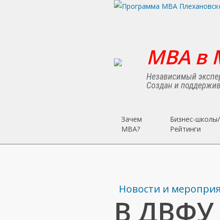
Skip
to
main
content
MBA в 
Независимый экспер
Создан и поддержив
Зачем
Бизнес-школы/
MBA?
Рейтинги
Новости и меропри
В ДВФУ