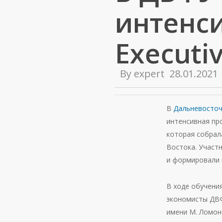
интенс
Executi
By
expert
28.01.2021
В
Дальневосточ
интенсивная про
которая собрал
Востока. Участн
и формировали 
В ходе обучени
экономисты ДВФУ
имени М. Ломон