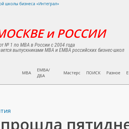
МОСКВЕ и РОССИИ
т № 1 по MBA в России с 2004 года
ается выпускниками MBA и EMBA российских бизнес-школ
EMBA/
MBA
Мастерс
ПОИСК
Разное
E
ДБA
ятия
 прошла пятидн