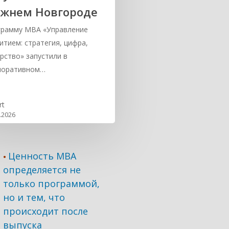
жнем Новгороде
грамму MBA «Управление
итием: стратегия, цифра,
рство» запустили в
поративном…
rt
.2026
Ценность MBA
•
определяется не
только программой,
но и тем, что
происходит после
выпуска