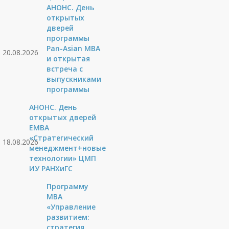
АНОНС. День
открытых
дверей
программы
Pan-Asian MBA
20.08.2026
и открытая
встреча с
выпускниками
программы
АНОНС. День
открытых дверей
ЕМВА
«Стратегический
18.08.2026
менеджмент+новые
технологии» ЦМП
ИУ РАНХиГС
Программу
MBA
«Управление
развитием:
стратегия,