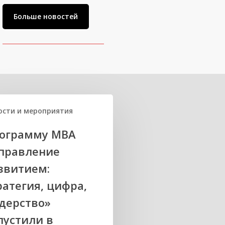
Больше новостей
ости и мероприятия
ограмму MBA
правление
звитием:
ратегия, цифра,
дерство»
пустили в