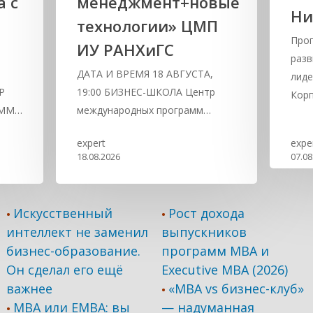
а с
менеджмент+новые
Ни
технологии» ЦМП
Про
ИУ РАНХиГС
разв
,
ДАТА И ВРЕМЯ 18 АВГУСТА,
лиде
Р
19:00 БИЗНЕС-ШКОЛА Центр
Кор
АММ…
международных программ…
expert
expe
18.08.2026
07.08
Искусственный
Рост дохода
•
•
интеллект не заменил
выпускников
бизнес-образование.
программ МВА и
Он сделал его ещё
Executive MBA (2026)
важнее
«MBA vs бизнес-клуб»
•
MBA или EMBA: вы
— надуманная
•