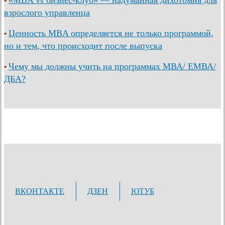
«MBA vs бизнес-клуб» — надуманная дихотомия для
•
взрослого управленца
Ценность MBA определяется не только программой,
•
но и тем, что происходит после выпуска
Чему мы должны учить на программах МВА/ ЕМВА/
•
ДБА?
ВКОНТАКТЕ
ДЗЕН
ЮТУБ