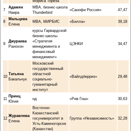
Мориса Тореза
Адамян
MBA, бизнес-школа
7
«Санофи Россия»
47,47
Наира
Thunderbird
Мальцева
8
MBA, МИРБИС
«Билла»
39,18
Елена
курсы Гарвардской
бизнес-школы
Джураева
«Стратегия
9
ЦЭНКИ
34,47
Ранохон
менеджмента и
финансовый
менеджмент»
Московский
государственный
Татьяна
областной
10
«Вайлдберриз»
29,48
Бакальчук
социально-
гуманитарный
институт
Принц
11
нд
«Рив Гош»
30,63
Юлия
Восточно-
Казахстанский
Журавлева
12
госуниверситет в
Группа «Независимость»
32,28
Елена
Усть-Каменогорске
(Казахстан)