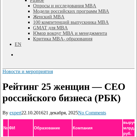
Разное
Опросы и исследования MBA
Модели российских программ МВА
Женский MBA
100 компетенций выпускника MBA
GMAT для MBA
Юмор вокруг МВА и менеджмента
Критика MBA- образования
EN
search
Новости и мероприятия
Рейтинг 25 женщин — СЕО
российского бизнеса (РБК)
By
expert
22.10.2016
21 декабря, 2025
No Comments
выручк
№
ФИ
Образование
Компания
млрд.
руб.