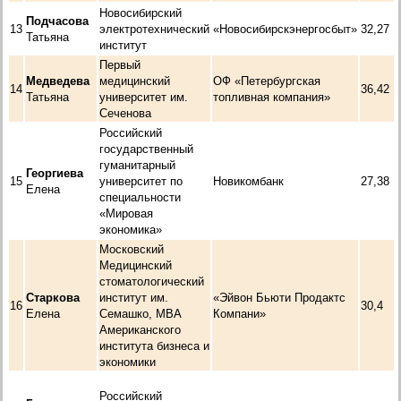
Новосибирский
Подчасова
13
электротехнический
«Новосибирскэнергосбыт»
32,27
Татьяна
институт
Первый
Медведева
медицинский
ОФ «Петербургская
14
36,42
Татьяна
университет им.
топливная компания»
Сеченова
Российский
государственный
гуманитарный
Георгиева
15
университет по
Новикомбанк
27,38
Елена
специальности
«Мировая
экономика»
Московский
Медицинский
стоматологический
Старкова
институт им.
«Эйвон Бьюти Продактс
16
30,4
Елена
Семашко, МВА
Компани»
Американского
института бизнеса и
экономики
Российский