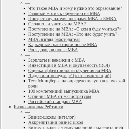
—
Что такое МВА и кому нужно это образование?
Главный мотив к обучению на МВА
Портрет слушателя программ МВА и EMBA
Сложно ли учиться на МВА?
Поступление на МВА: «С кем я буду учиться?»
Поступление на МВА: «Кто нас будет учить?»
МВА: взгляд работодателя
Карьерные траектории после МВА
Рост доходов после МВА
—
Зарплаты и вакансии с MBA
Инвестиции в МВА и окупаемость (ROI)
Оценка эффективности обучения на МВА
Лидер или менеджер? [тест компетенций]
Тест Минцберга на определение управленческой
роли
100 компетенций выпускника MBA
Отличия МВА от магистратуры
Российский стандарт MBA
Бизнес-школы/ Рейтинги
—
Бизнес-школы (каталог)
Аккредитации бизнес-школ
Бизнес-школы с международной аккредитацией