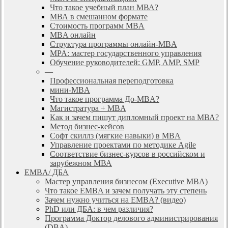
Что такое учебный план МВА?
МВА в смешанном формате
Стоимость программ MBA
MBA онлайн
Cтруктура программы онлайн-MBA
MPA: мастер государственного управления
Обучение руководителей: GMP, AMP, SMP
—
Профессиональная переподготовка
мини-MBA
Что такое программа До-MBA?
Магистратура + MBA
Как и зачем пишут дипломный проект на МВА?
Метод бизнес-кейсов
Софт скиллз (мягкие навыки) в MBA
Управление проектами по методике Agile
Соответствие бизнес-курсов в российском и
зарубежном МВА
EMBA/ ДБA
Мастер управления бизнесом (Executive MBA)
Что такое EMBA и зачем получать эту степень
Зачем нужно учиться на EMBA? (видео)
PhD или ДБА: в чем различия?
Программа Доктор делового администрирования
(DBА)