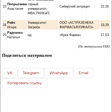
Попрыгаева
горный
23
Сибирский антрацит
22,26
Анастасия
университет,
МВА РАНХиГС
Рейч
Университет
ООО «АСТРАЗЕНЕКА
24
19,29
Искра
Загреба
ФАРМАСЬЮТИКАЛЗ»
Радченко
25
нд
«Крка Фарма»
17,53
Наталья
(По материалам РБК)
Поделиться материалом
VK
Telegram
WhatsApp
Email
Копировать ссылку