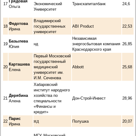
Грядовая
17
Экономический
Транскапиталбанк
24,6
Ольга
Университет
Владимирский
Федотова
18
государственных
ABI Product
22,53
Ирина
университет
Независимая
Базылева
19
нд
энергосбытовая компания
26,85
Юлия
Краснодарского края
Первый Московский
государственный
Карташева
20
медицинский
Abbott
25,68
Елена
университет им.
И.М. Сеченова
Хабаровский
институт народного
Дерябина
хозяйства по
21
Дон-Строй-Инвест
28,96
Алена
специальности
«Финансы и
кредит»
Парис
нд
22
Полушка
20,07
Ирина
МГУ, Московский