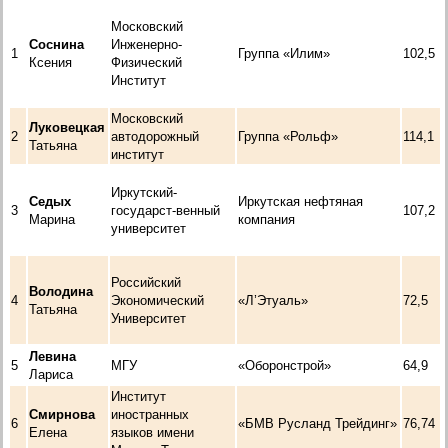
Московский
Соснина
Инженерно-
1
Группа «Илим»
102,5
Ксения
Физический
Институт
Московский
Луковецкая
2
автодорожный
Группа «Рольф»
114,1
Татьяна
институт
Иркутский-
Седых
Иркутская нефтяная
3
государст-венный
107,2
Марина
компания
университет
Российский
Володина
4
Экономический
«Л’Этуаль»
72,5
Татьяна
Университет
Левина
5
МГУ
«Оборонстрой»
64,9
Лариса
Институт
Смирнова
иностранных
6
«БМВ Русланд Трейдинг»
76,74
Елена
языков имени