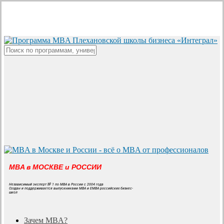
Skip
to
main
content
Close
Search
MBA в МОСКВЕ и РОССИИ
Независимый эксперт № 1 по MBA в России с 2004 года
Создан и поддерживается выпускниками MBA и EMBA российских бизнес-
школ
search
Menu
Зачем MBA?