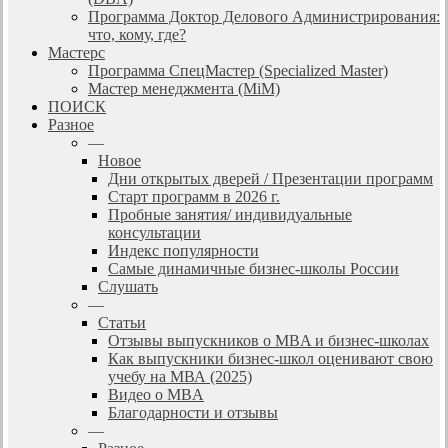
Программа Доктор Делового Администрирования:
что, кому, где?
Мастерс
Программа СпецМастер (Specialized Master)
Мастер менеджмента (MiM)
ПОИСК
Разное
—
Новое
Дни открытых дверей / Презентации программ
Старт программ в 2026 г.
Пробные занятия/ индивидуальные
консультации
Индекс популярности
Самые динамичные бизнес-школы России
Слушать
—
Статьи
Отзывы выпускников о MBA и бизнес-школах
Как выпускники бизнес-школ оценивают свою
учебу на МВА (2025)
Видео о MBA
Благодарности и отзывы
—