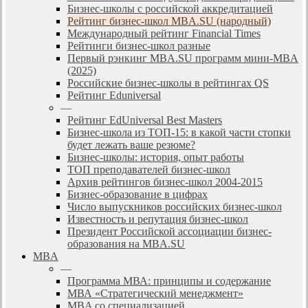
Бизнес-школы с российской аккредитацией
Рейтинг бизнес-школ MBA.SU (народный)
Международный рейтинг Financial Times
Рейтинги бизнес-школ разные
Первый рэнкинг MBA.SU программ мини-MBA
(2025)
Российские бизнес-школы в рейтингах QS
Рейтинг Eduniversal
—
Рейтинг EdUniversal Best Masters
Бизнес-школа из ТОП-15: в какой части стопки
будет лежать ваше резюме?
Бизнес-школы: история, опыт работы
ТОП преподавателей бизнес-школ
Архив рейтингов бизнес-школ 2004-2015
Бизнес-образование в цифрах
Число выпускников российских бизнес-школ
Известность и репутация бизнес-школ
Президент Российской ассоциации бизнес-
образования на MBA.SU
MBA
—
Программа МВА: принципы и содержание
МВА «Cтратегический менеджмент»
MBA со специализацией