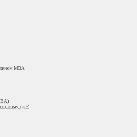
убежном МВА
DBА)
о, кому, где?