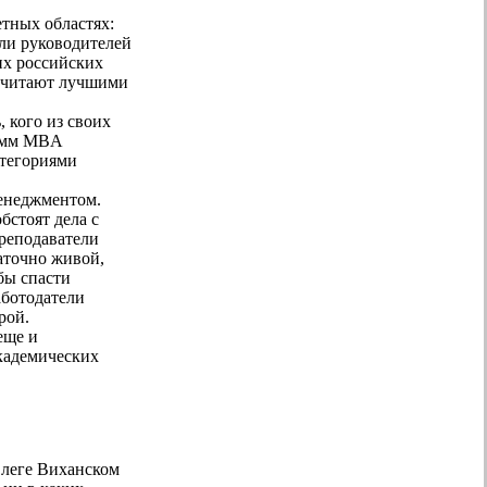
етных областях:
или руководителей
их российских
о считают лучшими
 кого из своих
рамм MBA
атегориями
менеджментом.
бстоят дела с
преподаватели
таточно живой,
бы спасти
аботодатели
рой.
еще и
академических
Олеге Виханском