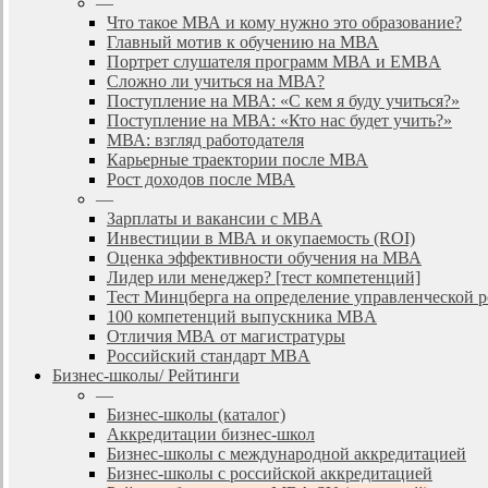
—
Что такое МВА и кому нужно это образование?
Главный мотив к обучению на МВА
Портрет слушателя программ МВА и EMBA
Сложно ли учиться на МВА?
Поступление на МВА: «С кем я буду учиться?»
Поступление на МВА: «Кто нас будет учить?»
МВА: взгляд работодателя
Карьерные траектории после МВА
Рост доходов после МВА
—
Зарплаты и вакансии с MBA
Инвестиции в МВА и окупаемость (ROI)
Оценка эффективности обучения на МВА
Лидер или менеджер? [тест компетенций]
Тест Минцберга на определение управленческой 
100 компетенций выпускника MBA
Отличия МВА от магистратуры
Российский стандарт MBA
Бизнес-школы/ Рейтинги
—
Бизнес-школы (каталог)
Аккредитации бизнес-школ
Бизнес-школы с международной аккредитацией
Бизнес-школы с российской аккредитацией