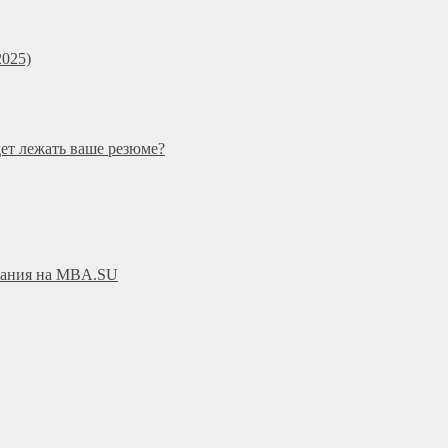
025)
дет лежать ваше резюме?
ования на MBA.SU