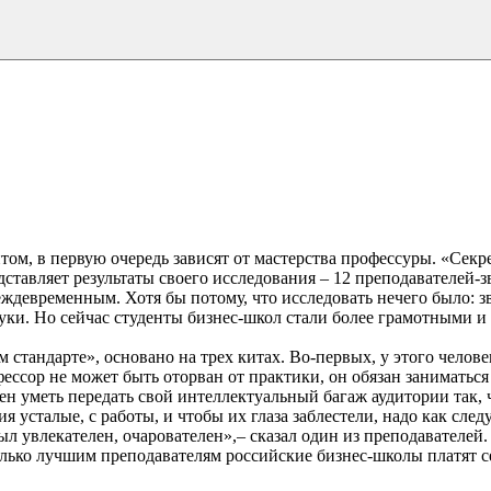
том, в первую очередь зависят от мастерства профессуры. «Сек
ставляет результаты своего исследования – 12 преподавателей-з
еждевременным. Хотя бы потому, что исследовать нечего было: 
уки. Но сейчас студенты бизнес-школ стали более грамотными 
 стандарте», основано на трех китах. Во-первых, у этого челов
ссор не может быть оторван от практики, он обязан заниматься
ен уметь передать свой интеллектуальный багаж аудитории так, 
 усталые, с работы, и чтобы их глаза заблестели, надо как следу
ыл увлекателен, очарователен»,– сказал один из преподавателей.
олько лучшим преподавателям российские бизнес-школы платят с