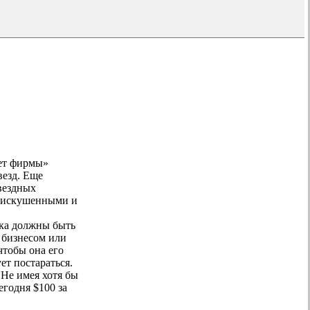
рет фирмы»
везд. Еще
звездных
и искушенными и
ека должны быть
 бизнесом или
чтобы она его
ет постараться.
 Не имея хотя бы
егодня $100 за