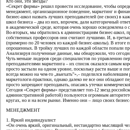
Кто они, эти звезды?
«Секрет фирмы» решил провести исследование, чтобы определ
менеджмент, организационное поведение, маркетинг и финан
бизнес-школ назвать лучших преподавателей (не своих) в ка
школ бизнеса – два из них, впрочем, дали категоричный отве
в академической среде, которая очень хорошо осведомлена о
Во-вторых, мы обратились к администрациям бизнес-школ, пре
собственных профессоров они считают лучшими. И, в-третьи
(примерно по 20 человек из каждой бизнес-школы). В итоге 
опрошенных. В тройку лучших по каждой области попали пр
Анализируя полученные данные, мы обнаружили, что сегодн
Чуть меньше лидеров среди специалистов по управлению пер
преподавателями маркетинга – их список оказался самым ко
просто застыли на одном уровне, поскольку расти выше и пог
всегда можно на чем-то „выехать”»,– поделился наболевшим 
маркетологи-практики, однако далеко не все они обладают п
просто запрещают преподавать, опасаясь утечки коммерческ
Сегодня «Секрет фирмы» представляет топ-12 звезд российск
административной работой) пользуются огромным авторитетом
кругах, но и на всем рынке. Именно они – лицо своих бизнес
МЕНЕДЖМЕНТ
1. Яркий индивидуалист
«Он очень яркий, оригинальный, нестандартно мыслящий че