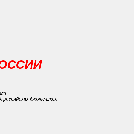
РОССИИ
ода
A российских бизнес-школ