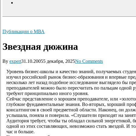
search
Публикации о МВА
Звездная дюжина
By
expert
31.10.2005
5 декабря, 2025
No Comments
Уровень бизнес-школы и качество знаний, получаемых студен
изучил российский рынок бизнес-образования и впервые пред
несколько лет назад подобное исследование выглядело бы пр
преподавателей можно было пересчитать по пальцам одной р
требуют принципиально иного уровня.
Сейчас представление о хорошем преподавателе, или «золотом
глубокие фундаментальные знания. Во-вторых, хороший профе
консалтингом в своей предметной области. Наконец, он долж
услышала, поняла и поверила. «Слушатели приходят на занятия
Аудитория требует, чтобы ты обладал сильной энергетикой, б
одной из этих составляющих, невозможно стать звездой. И т
час и больше.