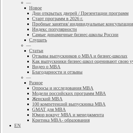
—
Новое
Дни открытых дверей / Презентации программ
Старт программ в 2026 г.
Пробные занятия/ индивидуальные консультаци
Индекс популярности
Самые динамичные бизнес-школы России
Слушать
—
Статьи
Отзывы выпускников о MBA и бизнес-школах
Как выпускники бизнес-школ оценивают свою у
Видео о MBA
Благодарности и отзывы
—
Разное
Опросы и исследования MBA
Модели российских программ МВА
Женский MBA
100 компетенций выпускника MBA
GMAT для MBA
Юмор вокруг МВА и менеджмента
Критика MBA- образования
EN