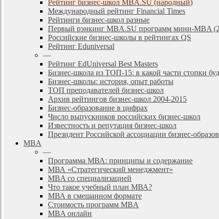
Рейтинг бизнес-школ MBA.SU (народный)
Международный рейтинг Financial Times
Рейтинги бизнес-школ разные
Первый рэнкинг MBA.SU программ мини-MBA (2
Российские бизнес-школы в рейтингах QS
Рейтинг Eduniversal
—
Рейтинг EdUniversal Best Masters
Бизнес-школа из ТОП-15: в какой части стопки бу
Бизнес-школы: история, опыт работы
ТОП преподавателей бизнес-школ
Архив рейтингов бизнес-школ 2004-2015
Бизнес-образование в цифрах
Число выпускников российских бизнес-школ
Известность и репутация бизнес-школ
Президент Российской ассоциации бизнес-образ
MBA
—
Программа МВА: принципы и содержание
МВА «Cтратегический менеджмент»
MBA со специализацией
Что такое учебный план МВА?
МВА в смешанном формате
Стоимость программ MBA
MBA онлайн