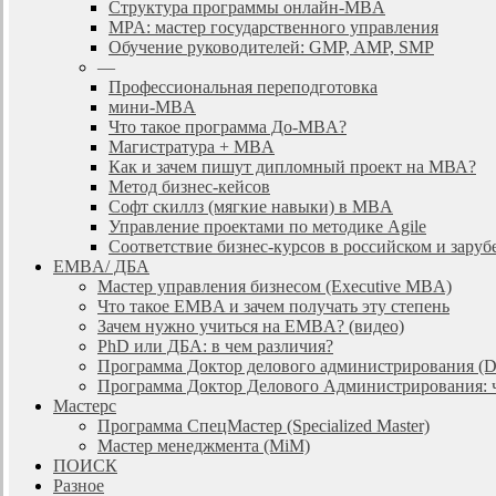
Cтруктура программы онлайн-MBA
MPA: мастер государственного управления
Обучение руководителей: GMP, AMP, SMP
—
Профессиональная переподготовка
мини-MBA
Что такое программа До-MBA?
Магистратура + MBA
Как и зачем пишут дипломный проект на МВА?
Метод бизнес-кейсов
Софт скиллз (мягкие навыки) в MBA
Управление проектами по методике Agile
Соответствие бизнес-курсов в российском и зар
EMBA/ ДБA
Мастер управления бизнесом (Executive MBA)
Что такое EMBA и зачем получать эту степень
Зачем нужно учиться на EMBA? (видео)
PhD или ДБА: в чем различия?
Программа Доктор делового администрирования (
Программа Доктор Делового Администрирования: чт
Мастерс
Программа СпецМастер (Specialized Master)
Мастер менеджмента (MiM)
ПОИСК
Разное