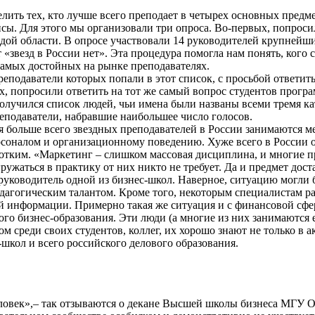
ить тех, кто лучше всего преподает в четырех основных предм
сы. Для этого мы организовали три опроса. Во-первых, попрос
ждой области. В опросе участвовали 14 руководителей крупнейш
т «звезд в России нет». Эта процедура помогла нам понять, ког
 самых достойных на рынке преподавателях.
подаватели которых попали в этот список, с просьбой ответить,
х, попросили ответить на тот же самый вопрос студентов прог
получился список людей, чьи имена были названы всеми тремя к
еподаватели, набравшие наибольшее число голосов.
я больше всего звездных преподавателей в России занимаются 
соналом и организационному поведению. Хуже всего в России о
ротким. «Маркетинг – слишком массовая дисциплина, и многие 
ружаться в практику от них никто не требует. Да и предмет дос
руководитель одной из бизнес-школ. Наверное, ситуацию могли 
едагогическим талантом. Кроме того, некоторым специалистам р
ой информации. Примерно такая же ситуация и с финансовой сфе
ого бизнес-образования. Эти люди (а многие из них занимаются 
 среди своих студентов, коллег, их хорошо знают не только в 
-школ и всего российского делового образования.
ловек»,– так отзываются о декане Высшей школы бизнеса МГУ 