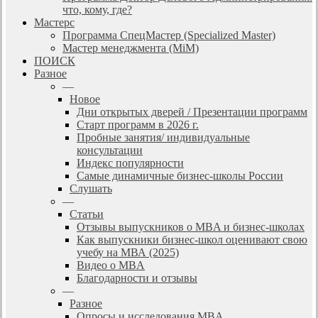
что, кому, где?
Мастерс
Программа СпецМастер (Specialized Master)
Мастер менеджмента (MiM)
ПОИСК
Разное
—
Новое
Дни открытых дверей / Презентации программ
Старт программ в 2026 г.
Пробные занятия/ индивидуальные
консультации
Индекс популярности
Самые динамичные бизнес-школы России
Слушать
—
Статьи
Отзывы выпускников о MBA и бизнес-школах
Как выпускники бизнес-школ оценивают свою
учебу на МВА (2025)
Видео о MBA
Благодарности и отзывы
—
Разное
Опросы и исследования MBA