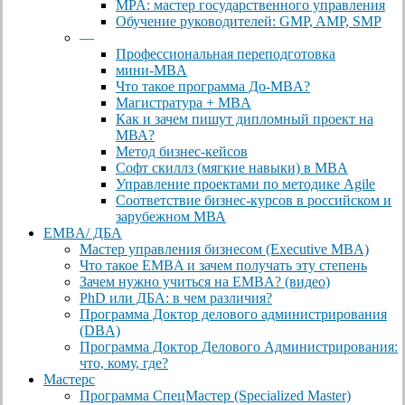
MPA: мастер государственного управления
Обучение руководителей: GMP, AMP, SMP
—
Профессиональная переподготовка
мини-MBA
Что такое программа До-MBA?
Магистратура + MBA
Как и зачем пишут дипломный проект на
МВА?
Метод бизнес-кейсов
Софт скиллз (мягкие навыки) в MBA
Управление проектами по методике Agile
Соответствие бизнес-курсов в российском и
зарубежном МВА
EMBA/ ДБA
Мастер управления бизнесом (Executive MBA)
Что такое EMBA и зачем получать эту степень
Зачем нужно учиться на EMBA? (видео)
PhD или ДБА: в чем различия?
Программа Доктор делового администрирования
(DBА)
Программа Доктор Делового Администрирования:
что, кому, где?
Мастерс
Программа СпецМастер (Specialized Master)