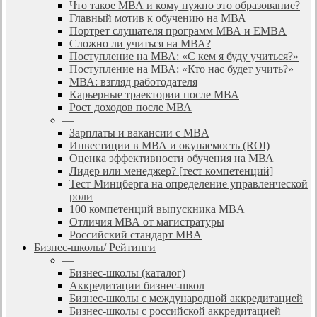
Что такое МВА и кому нужно это образование?
Главный мотив к обучению на МВА
Портрет слушателя программ МВА и EMBA
Сложно ли учиться на МВА?
Поступление на МВА: «С кем я буду учиться?»
Поступление на МВА: «Кто нас будет учить?»
МВА: взгляд работодателя
Карьерные траектории после МВА
Рост доходов после МВА
—
Зарплаты и вакансии с MBA
Инвестиции в МВА и окупаемость (ROI)
Оценка эффективности обучения на МВА
Лидер или менеджер? [тест компетенций]
Тест Минцберга на определение управленческой
роли
100 компетенций выпускника MBA
Отличия МВА от магистратуры
Российский стандарт MBA
Бизнес-школы/ Рейтинги
—
Бизнес-школы (каталог)
Аккредитации бизнес-школ
Бизнес-школы с международной аккредитацией
Бизнес-школы с российской аккредитацией