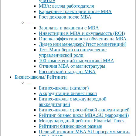
учить?»
МВА: взгляд работодателя
Карьерные траектории после МВА
Рост доходов после МВА
—
Зарплаты и вакансии с MBA
Инвестиции в МВА и окупаемость (ROI)
Оценка эффективности обучения на МВА
Лидер или менеджер? [тест компетенций]
Тест Минцберга на определение
управленческой роли
100 компетенций выпускника MBA
Отличия МВА от магистратуры
Российский стандарт MBA
Бизнес-школы/ Рейтинги
—
Бизнес-школы (каталог)
Аккредитации бизнес-школ
Бизнес-школы с международной
аккредитацией
Бизнес-школы с российской аккредитацией
Рейтинг бизнес-школ MBA.SU (народный)
Международный рейтинг Financial Times
Рейтинги бизнес-школ разные
Первый рэнкинг MBA.SU программ мини-