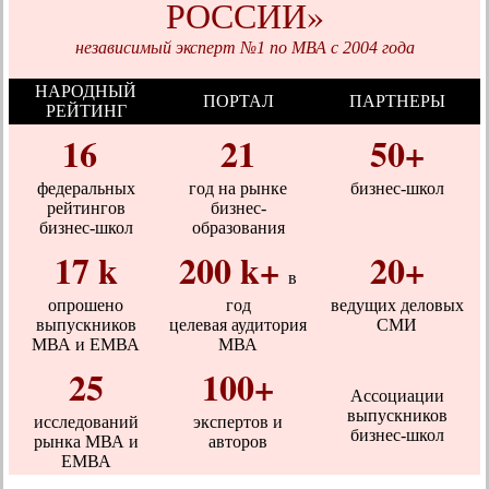
РОССИИ»
независимый эксперт №1 по МВА с 2004 года
НАРОДНЫЙ
ПОРТАЛ
ПАРТНЕРЫ
РЕЙТИНГ
16
21
50+
федеральных
год на рынке
бизнес-школ
рейтингов
бизнес-
бизнес-школ
образования
17 k
200 k+
20+
в
опрошено
год
ведущих деловых
выпускников
целевая аудитория
СМИ
МВА и ЕМВА
МВА
25
100+
Ассоциации
выпускников
исследований
экспертов и
бизнес-школ
рынка МВА и
авторов
ЕМВА