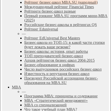
Рейтинг бизнес-школ MBA.SU (народный)
Международный рейтинг Financial Times
Рейтинги бизнес-школ разные
Первый рэнкинг MBA.SU программ мини-MBA
(2025)
Российские бизнес-школы в рейтингах QS
Рейтинг Eduniversal
—
Рейтинг EdUniversal Best Masters
Бизнес-школа из ТОП-15: в какой части стопки
будет лежать ваше резюме?
Бизнес-школы: история, опыт работы
ТОП преподавателей бизнес-школ
Архив рейтингов бизнес-школ 2004-2015
Бизнес-образование в цифрах
Число выпускников российских бизнес-школ
Известность и репутация бизнес-школ
Президент Российской ассоциации бизнес-
образования на MBA.SU
MBA
—
Программа МВА: принципы и содержание
МВА «Cтратегический менеджмент»
MBA со специализацией
Что такое учебный план МВА?