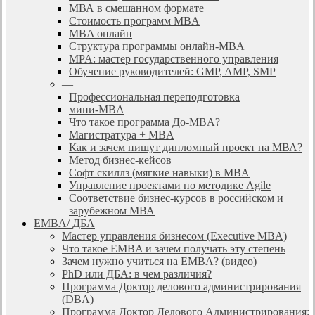
МВА в смешанном формате
Стоимость программ MBA
MBA онлайн
Cтруктура программы онлайн-MBA
MPA: мастер государственного управления
Обучение руководителей: GMP, AMP, SMP
—
Профессиональная переподготовка
мини-MBA
Что такое программа До-MBA?
Магистратура + MBA
Как и зачем пишут дипломный проект на МВА?
Метод бизнес-кейсов
Софт скиллз (мягкие навыки) в MBA
Управление проектами по методике Agile
Соответствие бизнес-курсов в российском и
зарубежном МВА
EMBA/ ДБA
Мастер управления бизнесом (Executive MBA)
Что такое EMBA и зачем получать эту степень
Зачем нужно учиться на EMBA? (видео)
PhD или ДБА: в чем различия?
Программа Доктор делового администрирования
(DBА)
Программа Доктор Делового Администрирования: