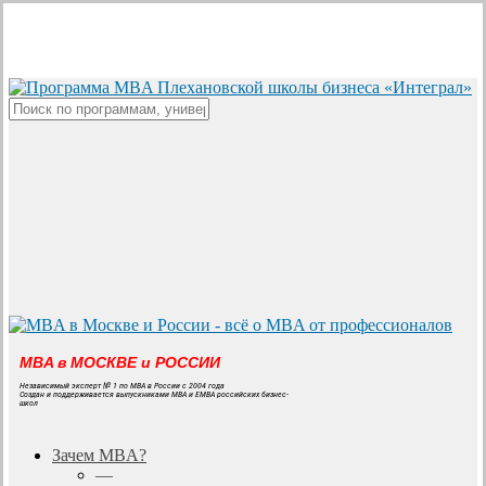
Skip
to
main
content
Close
Search
MBA в МОСКВЕ и РОССИИ
Независимый эксперт № 1 по MBA в России с 2004 года
Создан и поддерживается выпускниками MBA и EMBA российских бизнес-
школ
search
Menu
Зачем MBA?
—