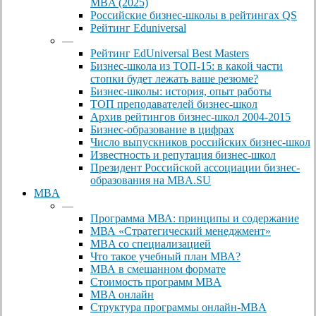
MBA (2025)
Российские бизнес-школы в рейтингах QS
Рейтинг Eduniversal
—
Рейтинг EdUniversal Best Masters
Бизнес-школа из ТОП-15: в какой части
стопки будет лежать ваше резюме?
Бизнес-школы: история, опыт работы
ТОП преподавателей бизнес-школ
Архив рейтингов бизнес-школ 2004-2015
Бизнес-образование в цифрах
Число выпускников российских бизнес-школ
Известность и репутация бизнес-школ
Президент Российской ассоциации бизнес-
образования на MBA.SU
MBA
—
Программа МВА: принципы и содержание
МВА «Cтратегический менеджмент»
MBA со специализацией
Что такое учебный план МВА?
МВА в смешанном формате
Стоимость программ MBA
MBA онлайн
Cтруктура программы онлайн-MBA