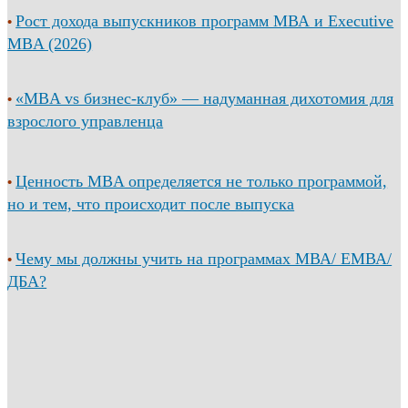
Рост дохода выпускников программ МВА и Executive
•
MBA (2026)
«MBA vs бизнес-клуб» — надуманная дихотомия для
•
взрослого управленца
Ценность MBA определяется не только программой,
•
но и тем, что происходит после выпуска
Чему мы должны учить на программах МВА/ ЕМВА/
•
ДБА?