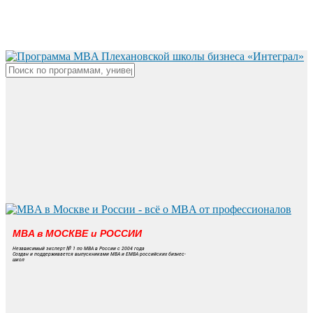
Skip
to
main
content
Close
Search
MBA в МОСКВЕ и РОССИИ
Независимый эксперт № 1 по MBA в России с 2004 года
Создан и поддерживается выпускниками MBA и EMBA российских бизнес-
школ