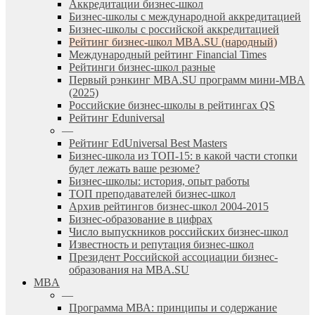
Аккредитации бизнес-школ
Бизнес-школы с международной аккредитацией
Бизнес-школы с российской аккредитацией
Рейтинг бизнес-школ MBA.SU (народный)
Международный рейтинг Financial Times
Рейтинги бизнес-школ разные
Первый рэнкинг MBA.SU программ мини-MBA
(2025)
Российские бизнес-школы в рейтингах QS
Рейтинг Eduniversal
—
Рейтинг EdUniversal Best Masters
Бизнес-школа из ТОП-15: в какой части стопки
будет лежать ваше резюме?
Бизнес-школы: история, опыт работы
ТОП преподавателей бизнес-школ
Архив рейтингов бизнес-школ 2004-2015
Бизнес-образование в цифрах
Число выпускников российских бизнес-школ
Известность и репутация бизнес-школ
Президент Российской ассоциации бизнес-
образования на MBA.SU
MBA
—
Программа МВА: принципы и содержание