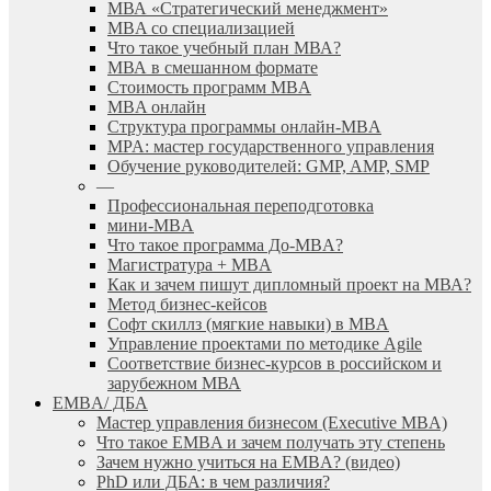
МВА «Cтратегический менеджмент»
MBA со специализацией
Что такое учебный план МВА?
МВА в смешанном формате
Стоимость программ MBA
MBA онлайн
Cтруктура программы онлайн-MBA
MPA: мастер государственного управления
Обучение руководителей: GMP, AMP, SMP
—
Профессиональная переподготовка
мини-MBA
Что такое программа До-MBA?
Магистратура + MBA
Как и зачем пишут дипломный проект на МВА?
Метод бизнес-кейсов
Софт скиллз (мягкие навыки) в MBA
Управление проектами по методике Agile
Соответствие бизнес-курсов в российском и
зарубежном МВА
EMBA/ ДБA
Мастер управления бизнесом (Executive MBA)
Что такое EMBA и зачем получать эту степень
Зачем нужно учиться на EMBA? (видео)
PhD или ДБА: в чем различия?