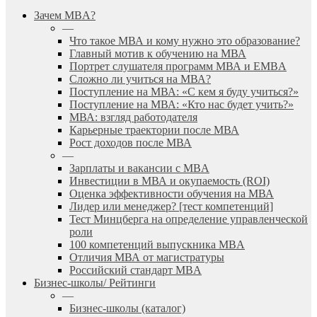
search
Menu
Зачем MBA?
—
Что такое МВА и кому нужно это образование?
Главный мотив к обучению на МВА
Портрет слушателя программ МВА и EMBA
Сложно ли учиться на МВА?
Поступление на МВА: «С кем я буду учиться?»
Поступление на МВА: «Кто нас будет учить?»
МВА: взгляд работодателя
Карьерные траектории после МВА
Рост доходов после МВА
—
Зарплаты и вакансии с MBA
Инвестиции в МВА и окупаемость (ROI)
Оценка эффективности обучения на МВА
Лидер или менеджер? [тест компетенций]
Тест Минцберга на определение управленческой
роли
100 компетенций выпускника MBA
Отличия МВА от магистратуры
Российский стандарт MBA
Бизнес-школы/ Рейтинги
—
Бизнес-школы (каталог)