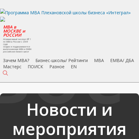
Skip
to
main
MBA в
content
МОСКВЕ и
РОССИИ
Независимый эксперт № 1
по MBA в России с 2004
года
Создан и поддерживается
выпускниками MBA и EMBA
российских бизнес-школ
Зачем MBA?
Бизнес-школы/ Рейтинги
MBA
EMBA/ ДБA
Мастерс
ПОИСК
Разное
EN
search
Новости и
мероприятия