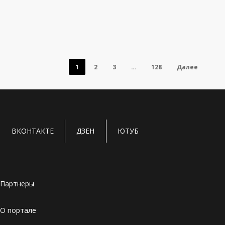
Новости и мероприятия
НИУ ВШЭ открывает новый набор на
программу «ИИ-лидеры: бизнес-
лаборатория для руководителей»
1
2
3
…
128
Далее
Факультет компьютерных наук НИУ ВШЭ, имеющий высшую
категорию А++ в…
15.06.2026
ВКОНТАКТЕ
ДЗЕН
ЮТУБ
Партнеры
О портале