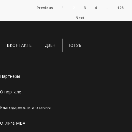
ассоциации Executive DBA Council
Previous
1
2
3
4
…
128
Бизнес-школа МИРБИС вошла в Executive DBA Council (EDBAC) в
Next
статусе…
07.04.2026
ВКОНТАКТЕ
ДЗЕН
ЮТУБ
Партнеры
О портале
Благодарности и отзывы
О Лиге MBA