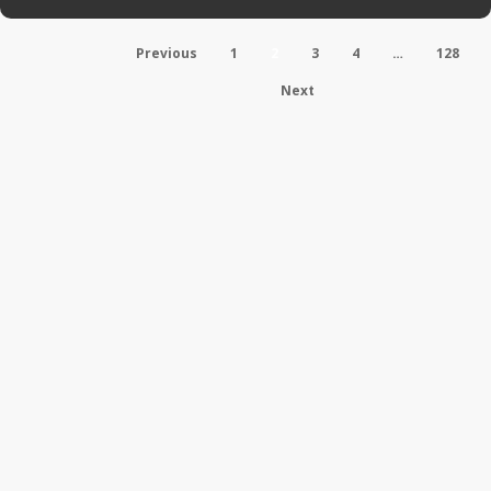
Previous
1
2
3
4
…
128
Next
Без рубрики
Новости и мероприятия
Шорт-лист ХVII Народного рейтинга
бизнес-школ 2026
В период подготовки очередного, XVII Народного рейтинга
бизнес-школ, портал MBA.SU…
14.06.2026
Новости и мероприятия