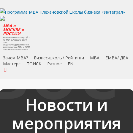
Skip
to
main
MBA в
content
МОСКВЕ и
РОССИИ
Независимый эксперт № 1
по MBA в России с 2004
года
Создан и поддерживается
выпускниками MBA и EMBA
российских бизнес-школ
Зачем MBA?
Бизнес-школы/ Рейтинги
MBA
EMBA/ ДБA
Мастерс
ПОИСК
Разное
EN
search
Новости и
мероприятия