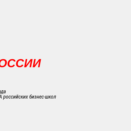
РОССИИ
ода
A российских бизнес-школ