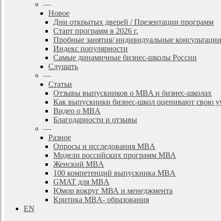
—
Новое
Дни открытых дверей / Презентации программ
Старт программ в 2026 г.
Пробные занятия/ индивидуальные консультаци
Индекс популярности
Самые динамичные бизнес-школы России
Слушать
—
Статьи
Отзывы выпускников о MBA и бизнес-школах
Как выпускники бизнес-школ оценивают свою у
Видео о MBA
Благодарности и отзывы
—
Разное
Опросы и исследования MBA
Модели российских программ МВА
Женский MBA
100 компетенций выпускника MBA
GMAT для MBA
Юмор вокруг МВА и менеджмента
Критика MBA- образования
EN