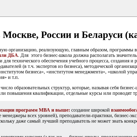
Москве, России и Беларуси (к
ную организацию, реализующую, главным образом, программы в
 или ДБА
. Для этого бизнес-школа должна располагать значите
ля технического обеспечения учебного процесса, создания и р
вателей (в т.ч. экспертов из бизнеса), методической организац
 «институтом бизнеса», «институтом менеджмента», «школой упр
я» и т.п.
число образовательных структур, которые, называя себя бизнес
ли повышения квалификации, отдельные курсы или проводят т
ализации программ МВА и выше:
создание широкой
взаимообо
 менеджеры всех уровней), преподаватели-практики, бизнес-экс
скольку даже самый лучший преподаватель не может знать конк
 короткими курсами (а так же — бизнес-школы, предлагающие о