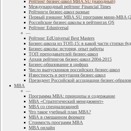
Рейтинг бизнес-школ MBA.SU (народный)
Международный рейтинг Financial Times
Рейтинги бизнес-школ разные
Первый рэнкинг MBA.SU программ мини-MBA (2
Российские бизнес-школы в рейтингах QS
Рейтинг Eduniversal
—
Рейтинг EdUniversal Best Masters
Бизнес-школа из ТОП-15: в какой части стопки бу
Бизнес-школы: история, опыт работы
ТОП преподавателей бизнес-школ
Архив рейтингов бизнес-школ 2004-2015
Бизнес-образование в цифрах
Число выпускников российских бизнес-школ
Известность и репутация бизнес-школ
Президент Российской ассоциации бизнес-образ
MBA
—
Программа МВА: принципы и содержание
МВА «Cтратегический менеджмент»
MBA со специализацией
Что такое учебный план МВА?
МВА в смешанном формате
Стоимость программ MBA
MBA онлайн