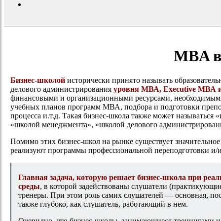
search
MBA в 
Бизнес-школой
исторически принято называть образователь
делового администрирования
уровня МВА, Executive МВА
финансовыми и организационными ресурсами, необходимыми д
учебных планов программ МВА, подбора и подготовки препода
процесса и.т.д. Такая бизнес-школа также может называться
«школой менеджмента», «школой делового администрировани
Помимо этих бизнес-школ на рынке существует значительное 
реализуют программы профессиональной переподготовки и/и
Главная задача, которую решает бизнес-школа при ре
среды
, в которой задействованы слушатели (практикующие
тренеры. При этом роль самих слушателей — основная, по
также глубоко, как слушатель, работающий в нем.
Очевидно, что бизнес-школы, занимающиеся тренингами и