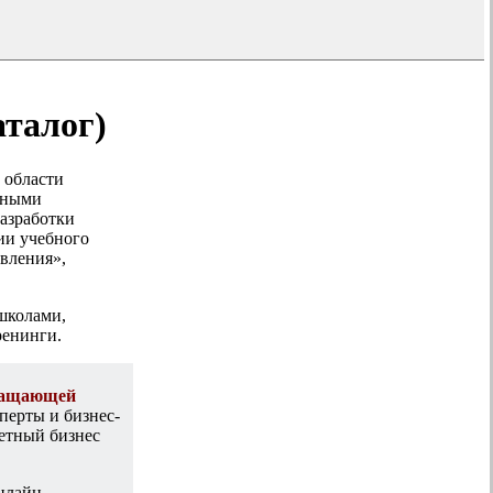
аталог)
 области
льными
азработки
ии учебного
авления»,
-школами,
ренинги.
гащающей
перты и бизнес-
ретный бизнес
нлайн-