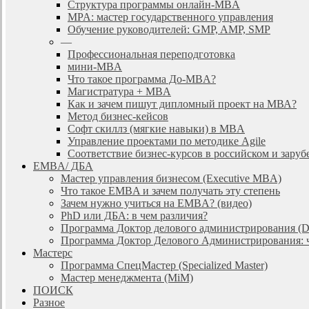
Cтруктура программы онлайн-MBA
MPA: мастер государственного управления
Обучение руководителей: GMP, AMP, SMP
—
Профессиональная переподготовка
мини-MBA
Что такое программа До-MBA?
Магистратура + MBA
Как и зачем пишут дипломный проект на МВА?
Метод бизнес-кейсов
Софт скиллз (мягкие навыки) в MBA
Управление проектами по методике Agile
Соответствие бизнес-курсов в российском и зар
EMBA/ ДБA
Мастер управления бизнесом (Executive MBA)
Что такое EMBA и зачем получать эту степень
Зачем нужно учиться на EMBA? (видео)
PhD или ДБА: в чем различия?
Программа Доктор делового администрирования (
Программа Доктор Делового Администрирования: чт
Мастерс
Программа СпецМастер (Specialized Master)
Мастер менеджмента (MiM)
ПОИСК
Разное