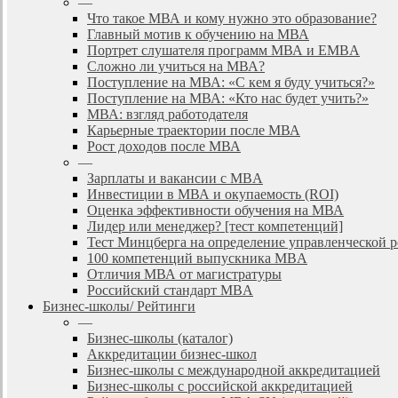
—
Что такое МВА и кому нужно это образование?
Главный мотив к обучению на МВА
Портрет слушателя программ МВА и EMBA
Сложно ли учиться на МВА?
Поступление на МВА: «С кем я буду учиться?»
Поступление на МВА: «Кто нас будет учить?»
МВА: взгляд работодателя
Карьерные траектории после МВА
Рост доходов после МВА
—
Зарплаты и вакансии с MBA
Инвестиции в МВА и окупаемость (ROI)
Оценка эффективности обучения на МВА
Лидер или менеджер? [тест компетенций]
Тест Минцберга на определение управленческой 
100 компетенций выпускника MBA
Отличия МВА от магистратуры
Российский стандарт MBA
Бизнес-школы/ Рейтинги
—
Бизнес-школы (каталог)
Аккредитации бизнес-школ
Бизнес-школы с международной аккредитацией
Бизнес-школы с российской аккредитацией