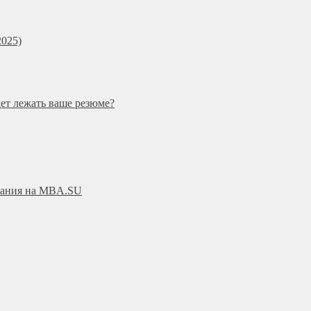
025)
дет лежать ваше резюме?
ования на MBA.SU