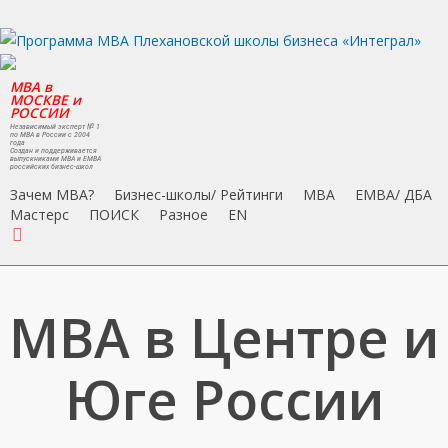
Skip
to
main
MBA в
content
МОСКВЕ и
РОССИИ
Независимый эксперт № 1
по MBA в России с 2004
года
Создан и поддерживается
выпускниками MBA и EMBA
российских бизнес-школ
Зачем MBA?
Бизнес-школы/ Рейтинги
MBA
EMBA/ ДБA
Мастерс
ПОИСК
Разное
EN
search
МВА в Центре и
Юге России