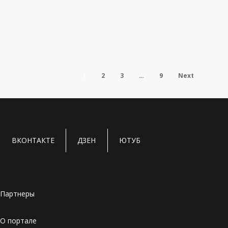
Бизнес-школы
Статьи
Трансформация петербургских бизнес-
школ
1
2
3
…
9
Next
СТРУКТУРА РЫНКА Последние два года на рынке делового
образования наблюдаются…
30.08.2024
ВКОНТАКТЕ
ДЗЕН
ЮТУБ
Партнеры
О портале