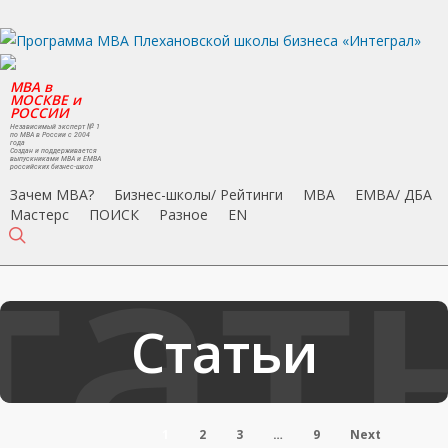
Skip
to
main
MBA в
content
МОСКВЕ и
РОССИИ
Независимый эксперт № 1
по MBA в России с 2004
года
Создан и поддерживается
выпускниками MBA и EMBA
российских бизнес-школ
Зачем MBA?
Бизнес-школы/ Рейтинги
MBA
EMBA/ ДБA
Мастерс
ПОИСК
Разное
EN
search
Статьи
1
2
3
…
9
Next