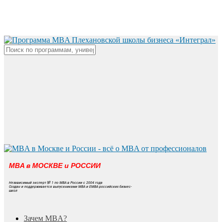
Skip
to
main
content
Close
Search
MBA в МОСКВЕ и РОССИИ
Независимый эксперт № 1 по MBA в России с 2004 года
Создан и поддерживается выпускниками MBA и EMBA российских бизнес-
школ
search
Menu
Зачем MBA?