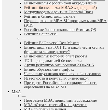
Бизнес-школы с российской аккредитацией
Рейтинг бизнес-школ MBA.SU (народный)
Международный рейтинг Financial Times
Рейтинги бизнес-школ разные
Первый рэнкинг MBA.SU программ мини-MBA
(2025)
Российские бизнес-школы в рейтингах QS
Рейтинг Eduniversal
—
Рейтинг EdUniversal Best Masters
Бизнес-школа из ТОП-15: в какой части стопки
будет лежать ваше резюме?
Бизнес-школы: история, опыт работы
ТОП преподавателей бизнес-школ
Архив рейтингов бизнес-школ 2004-2015
Бизнес-образование в цифрах
Число выпускников российских бизнес-школ
Известность и репутация бизнес-школ
Президент Российской ассоциации бизнес-
образования на MBA.SU
MBA
—
Программа МВА: принципы и содержание
МВА «Cтратегический менеджмент»
MBA со специализацией