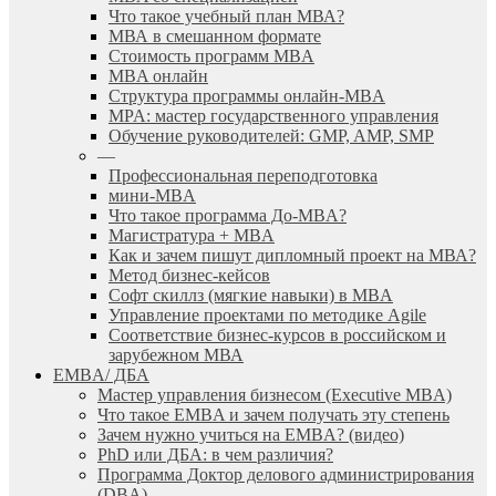
Что такое учебный план МВА?
МВА в смешанном формате
Стоимость программ MBA
MBA онлайн
Cтруктура программы онлайн-MBA
MPA: мастер государственного управления
Обучение руководителей: GMP, AMP, SMP
—
Профессиональная переподготовка
мини-MBA
Что такое программа До-MBA?
Магистратура + MBA
Как и зачем пишут дипломный проект на МВА?
Метод бизнес-кейсов
Софт скиллз (мягкие навыки) в MBA
Управление проектами по методике Agile
Соответствие бизнес-курсов в российском и
зарубежном МВА
EMBA/ ДБA
Мастер управления бизнесом (Executive MBA)
Что такое EMBA и зачем получать эту степень
Зачем нужно учиться на EMBA? (видео)
PhD или ДБА: в чем различия?
Программа Доктор делового администрирования
(DBА)