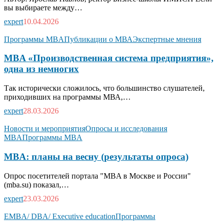
вы выбираете между…
expert
10.04.2026
Программы MBA
Публикации о МВА
Экспертные мнения
MBA «Производственная система предприятия»,
одна из немногих
Так исторически сложилось, что большинство слушателей,
приходивших на программы МВА,…
expert
28.03.2026
Новости и мероприятия
Опросы и исследования
MBA
Программы MBA
MBA: планы на весну (результаты опроса)
Опрос посетителей портала "MBA в Москве и России"
(mba.su) показал,…
expert
23.03.2026
EMBA/ DBA/ Executive education
Программы