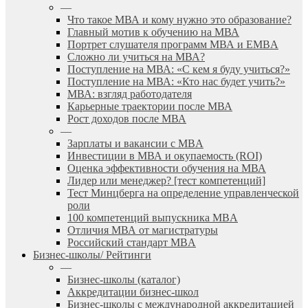
—
Что такое МВА и кому нужно это образование?
Главный мотив к обучению на МВА
Портрет слушателя программ МВА и EMBA
Сложно ли учиться на МВА?
Поступление на МВА: «С кем я буду учиться?»
Поступление на МВА: «Кто нас будет учить?»
МВА: взгляд работодателя
Карьерные траектории после МВА
Рост доходов после МВА
—
Зарплаты и вакансии с MBA
Инвестиции в МВА и окупаемость (ROI)
Оценка эффективности обучения на МВА
Лидер или менеджер? [тест компетенций]
Тест Минцберга на определение управленческой
роли
100 компетенций выпускника MBA
Отличия МВА от магистратуры
Российский стандарт MBA
Бизнес-школы/ Рейтинги
—
Бизнес-школы (каталог)
Аккредитации бизнес-школ
Бизнес-школы с международной аккредитацией