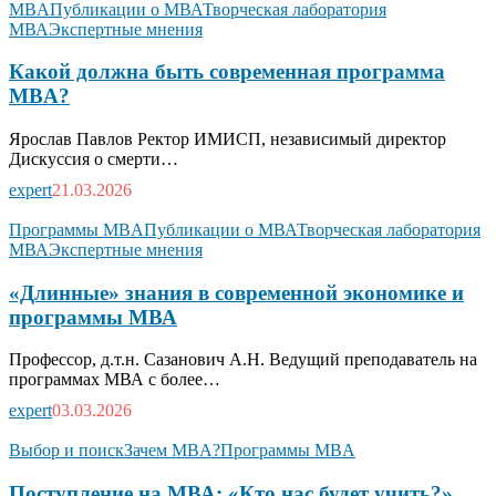
MBA
Публикации о МВА
Творческая лаборатория
МВА
Экспертные мнения
Какой должна быть современная программа
MBA?
Ярослав Павлов Ректор ИМИСП, независимый директор
Дискуссия о смерти…
expert
21.03.2026
Программы MBA
Публикации о МВА
Творческая лаборатория
МВА
Экспертные мнения
«Длинные» знания в современной экономике и
программы МВА
Профессор, д.т.н. Сазанович А.Н. Ведущий преподаватель на
программах МВА с более…
expert
03.03.2026
Выбор и поиск
Зачем MBA?
Программы MBA
Поступление на МВА: «Кто нас будет учить?»