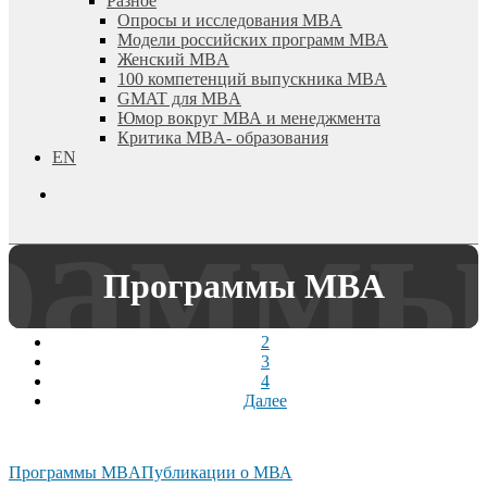
Разное
Опросы и исследования MBA
Модели российских программ МВА
Женский MBA
100 компетенций выпускника MBA
GMAT для MBA
Юмор вокруг МВА и менеджмента
Критика MBA- образования
EN
search
Программы MBA
1
2
3
4
Далее
Программы MBA
Публикации о МВА